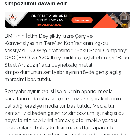
simpoziumu davam edir
BMT-nin İqlim Dəyişikliyi üzrə Çərçivə
Konvensiyasının Tərəflər Konfransının 29-cu
sessiyası - COP29 ərəfəsində “Baku Steel Company”
QSC (BSC) və “QGallery” birlikdə təşkil etdikləri “Baku
Steel Art 2024” adlı beynəlxalq metal
simpoziumunun sentyabr ayının 18-də geniş açılış
mərasimi baş tutdu.
Sentyabr ayının 20-si isə ölkənin aparıcı media
kanallarının da iştirakı ilə simpozium iştirakçılarının
çalışdığı əraziyə media tur baş tutdu. Media tur
zamanı 7 ölkədən gələn 12 simpozium iştirakçısı öz
heyrətamiz əsərlərini nümayiş etdirməklə yanaşı,
təcrübələrini bölüşdü, fikir mübadiləsi apardı, bir-
birlərini yeni bədii axtarışlara ruhlandırdıqlarını media