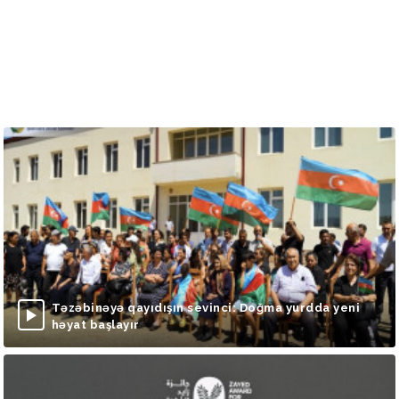
Təzəbinəyə qayıdışın sevinci: Doğma yurdda yeni
həyat başlayır