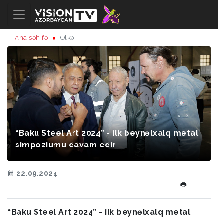
Ana səhifə
Ölkə
“Baku Steel Art 2024” - ilk beynəlxalq metal
simpoziumu davam edir
22.09.2024
“Baku Steel Art 2024” - ilk beynəlxalq metal