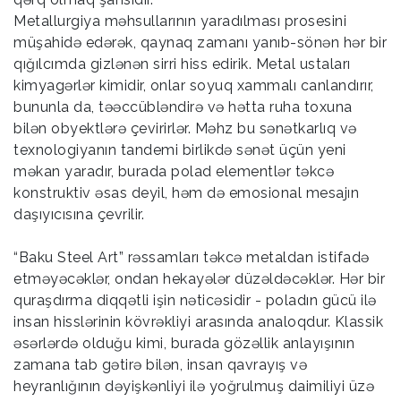
Metallurgiya məhsullarının yaradılması prosesini
müşahidə edərək, qaynaq zamanı yanıb-sönən hər bir
qığılcımda gizlənən sirri hiss edirik. Metal ustaları
kimyagərlər kimidir, onlar soyuq xammalı canlandırır,
bununla da, təəccübləndirə və hətta ruha toxuna
bilən obyektlərə çevirirlər. Məhz bu sənətkarlıq və
texnologiyanın tandemi birlikdə sənət üçün yeni
məkan yaradır, burada polad elementlər təkcə
konstruktiv əsas deyil, həm də emosional mesajın
daşıyıcısına çevrilir.
“Baku Steel Art” rəssamları təkcə metaldan istifadə
etməyəcəklər, ondan hekayələr düzəldəcəklər. Hər bir
quraşdırma diqqətli işin nəticəsidir - poladın gücü ilə
insan hisslərinin kövrəkliyi arasında analoqdur. Klassik
əsərlərdə olduğu kimi, burada gözəllik anlayışının
zamana tab gətirə bilən, insan qavrayış və
heyranlığının dəyişkənliyi ilə yoğrulmuş daimiliyi üzə