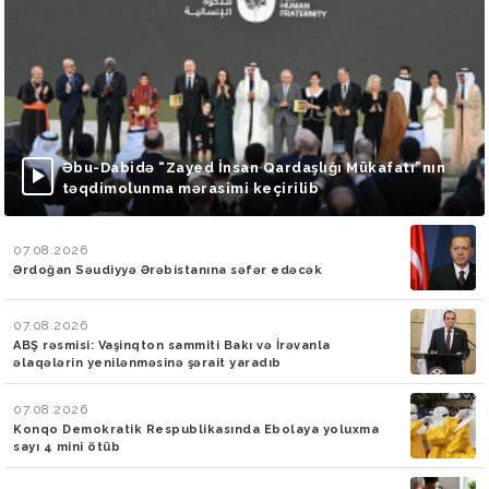
Əbu-Dabidə “Zayed İnsan Qardaşlığı Mükafatı”nın
təqdimolunma mərasimi keçirilib
07.08.2026
Ərdoğan Səudiyyə Ərəbistanına səfər edəcək
07.08.2026
ABŞ rəsmisi: Vaşinqton sammiti Bakı və İrəvanla
əlaqələrin yenilənməsinə şərait yaradıb
07.08.2026
Konqo Demokratik Respublikasında Ebolaya yoluxma
sayı 4 mini ötüb