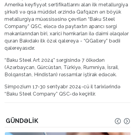
Amerika keyfiyyət sertifikatlarını alan ilk metallurgiya
şirkəti və qısa müddət ərzində Qafqazın ən böyük
metallurgiya müəssisəsinə çevrilən “Baku Steel
Company” QSC, eləcə də paytaxtın aparıcı sərgi
məkanlarından biri, xarici həmkarları ilə daimi əlaqələr
quran Bakıdakı ilk özəl qalereya - “QGallery” bədii
qalereyasıdır.
“Baku Steel Art 2024” sərgisində 7 ölkədən
(Azərbaycan, Gürcüstan, Türkiyə, Rumıniya, İsrail,
Bolqarıstan, Hindistan) rəssamlar iştirak edəcək.
Simpozium 17-30 sentyabr 2024-cü il tarixlərində
“Baku Steel Company” QSC-də keçirilir.
GÜNDƏLIK