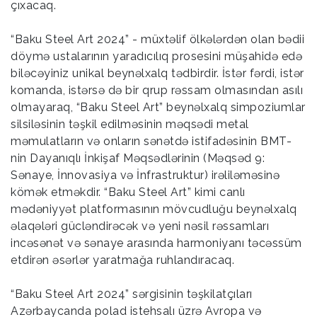
çıxacaq.
“Baku Steel Art 2024” - müxtəlif ölkələrdən olan bədii
döymə ustalarının yaradıcılıq prosesini müşahidə edə
biləcəyiniz unikal beynəlxalq tədbirdir. İstər fərdi, istər
komanda, istərsə də bir qrup rəssam olmasından asılı
olmayaraq, “Baku Steel Art” beynəlxalq simpoziumlar
silsiləsinin təşkil edilməsinin məqsədi metal
məmulatların və onların sənətdə istifadəsinin BMT-
nin Dayanıqlı İnkişaf Məqsədlərinin (Məqsəd 9:
Sənaye, İnnovasiya və İnfrastruktur) irəliləməsinə
kömək etməkdir. “Baku Steel Art” kimi canlı
mədəniyyət platformasının mövcudluğu beynəlxalq
əlaqələri gücləndirəcək və yeni nəsil rəssamları
incəsənət və sənaye arasında harmoniyanı təcəssüm
etdirən əsərlər yaratmağa ruhlandıracaq.
“Baku Steel Art 2024” sərgisinin təşkilatçıları
Azərbaycanda polad istehsalı üzrə Avropa və