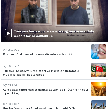
Tanışına hədə-qorxu gələrək 25 min manat tələb
edən 3 nəfər saxlanılıb
07.08.2026
Ötən ay 13 stomatoloq məsuliyyətə cəlb edilib
07.08.2026
Türkiyə, Səudiyyə Ərəbistanı və Pakistan üçtərəfli
müdafiə sazişi imzalayacaq
07.08.2026
Avropada istilər can almaqda davam edir: Ölənlərin sayı
25 mini keçdi
07.08.2026
Husilər Yəməndə 58 hökumət hərbçisini öldürüb,