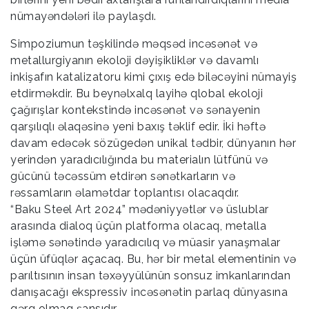
nümayəndələri ilə paylaşdı.
Simpoziumun təşkilində məqsəd incəsənət və
metallurgiyanın ekoloji dəyişikliklər və davamlı
inkişafın katalizatoru kimi çıxış edə biləcəyini nümayiş
etdirməkdir. Bu beynəlxalq layihə qlobal ekoloji
çağırışlar kontekstində incəsənət və sənayenin
qarşılıqlı əlaqəsinə yeni baxış təklif edir. İki həftə
davam edəcək sözügedən unikal tədbir, dünyanın hər
yerindən yaradıcılığında bu materialın lütfünü və
gücünü təcəssüm etdirən sənətkarların və
rəssamların əlamətdar toplantısı olacaqdır.
“Baku Steel Art 2024” mədəniyyətlər və üslublar
arasında dialoq üçün platforma olacaq, metalla
işləmə sənətində yaradıcılıq və müasir yanaşmalar
üçün üfüqlər açacaq. Bu, hər bir metal elementinin və
parıltısının insan təxəyyülünün sonsuz imkanlarından
danışacağı ekspressiv incəsənətin parlaq dünyasına
qərq olmaq şansıdır.