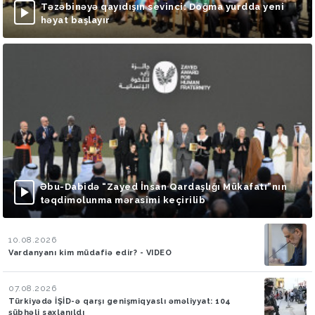
Təzəbinəyə qayıdışın sevinci: Doğma yurdda yeni
həyat başlayır
Əbu-Dabidə “Zayed İnsan Qardaşlığı Mükafatı”nın
təqdimolunma mərasimi keçirilib
10.08.2026
Vardanyanı kim müdafiə edir? - VIDEO
07.08.2026
Türkiyədə İŞİD-ə qarşı genişmiqyaslı əməliyyat: 104
şübhəli saxlanıldı