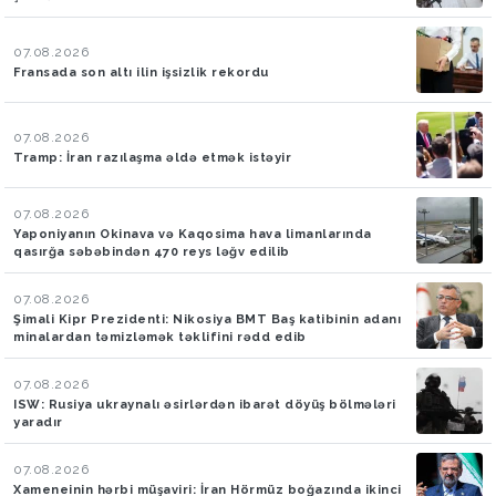
07.08.2026
Fransada son altı ilin işsizlik rekordu
07.08.2026
Tramp: İran razılaşma əldə etmək istəyir
07.08.2026
Yaponiyanın Okinava və Kaqosima hava limanlarında
qasırğa səbəbindən 470 reys ləğv edilib
07.08.2026
Şimali Kipr Prezidenti: Nikosiya BMT Baş katibinin adanı
minalardan təmizləmək təklifini rədd edib
07.08.2026
ISW: Rusiya ukraynalı əsirlərdən ibarət döyüş bölmələri
yaradır
07.08.2026
Xameneinin hərbi müşaviri: İran Hörmüz boğazında ikinci