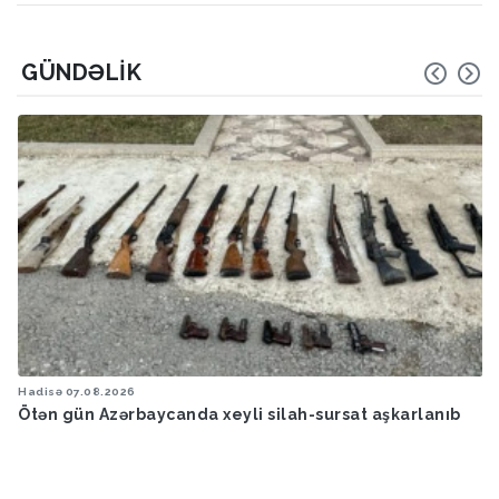
GÜNDƏLIK
Hadisə
07.08.2026
Ötən gün Azərbaycanda xeyli silah-sursat aşkarlanıb