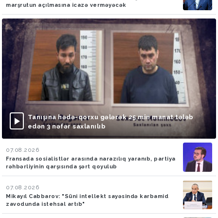
marşrutun açılmasına icazə verməyəcək
Tanışına hədə-qorxu gələrək 25 min manat tələb
edən 3 nəfər saxlanılıb
07.08.2026
Fransada sosialistlər arasında narazılıq yaranıb, partiya
rəhbərliyinin qarşısında şərt qoyulub
07.08.2026
Mikayıl Cabbarov: "Süni intellekt sayəsində karbamid
zavodunda istehsal artıb"