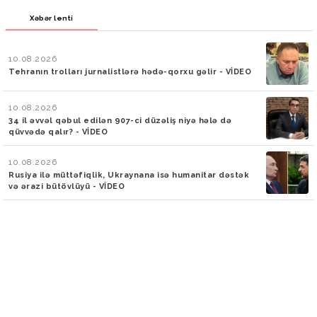
Xəbər lenti
10.08.2026
Tehranın trolları jurnalistlərə hədə-qorxu gəlir - VİDEO
10.08.2026
34 il əvvəl qəbul edilən 907-ci düzəliş niyə hələ də
qüvvədə qalır? - VİDEO
10.08.2026
Rusiya ilə müttəfiqlik, Ukraynana isə humanitar dəstək
və ərazi bütövlüyü - VİDEO