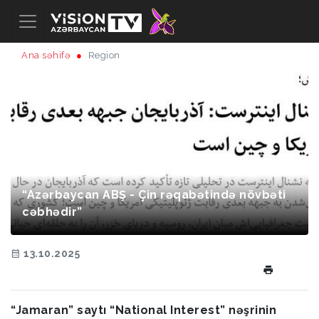
Ana səhifə
Region
“Azərbaycan ABŞ - Çin rəqabətində növbəti
cəbhədir”
13.10.2025
“Jamaran” saytı “National Interest” nəşrinin