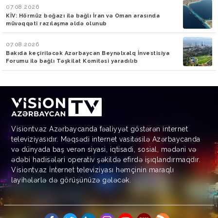
07.08.2026
KİV: Hörmüz boğazı ilə bağlı İran və Oman arasında
müvəqqəti razılaşma əldə olunub
07.08.2026
Bakıda keçiriləcək Azərbaycan Beynəlxalq İnvestisiya
Forumu ilə bağlı Təşkilat Komitəsi yaradılıb
Visiontv.az Azərbaycanda fəaliyyət göstərən internet
televiziyasıdır. Məqsədi internet vasitəsilə Azərbaycanda
və dünyada baş verən siyasi, iqtisadi, sosial, mədəni və
ədəbi hadisələri operativ şəkildə efirdə işıqlandırmaqdır.
Visiontv.az İnternet televiziyası həmçinin maraqlı
layihələrlə də görüşünüzə gələcək.