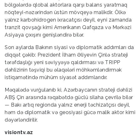
bölgələrdə qlobal aktorlara qarşı balans yaratmaq
nöqteyi-nəzərindən üstün mövqeyə malikdir. Ölkə
yalnız karbohidrogen ixracatçısı deyil, eyni zamanda
tranzit qovşağı kimi Amerikanın Qafqaza və Mərkəzi
Asiyaya çıxışını genişləndirə bilər.
Son aylarda Bakının siyasi və diplomatik addımları da
diqqət çəkib: Prezident İlham Əliyevin Çinlə strateji
tərəfdaşlığı yeni səviyyəyə qaldırması və TRIPP
dəhlizinin təşviqi bu əlaqələri möhkəmləndirmək
istiqamətində mühüm siyasət addımlarıdır.
Məqalədə vurğulanıb ki, Azərbaycanın strateji dəhlizi
ABŞ Çin arasında rəqabətdə güclü silaha çevrilə bilər
— Bakı artıq regionda yalnız enerji təchizatçısı deyil,
həm də diplomatik və geosiyasi gücə malik aktor kimi
dəyərləndirilir.
visiontv.az