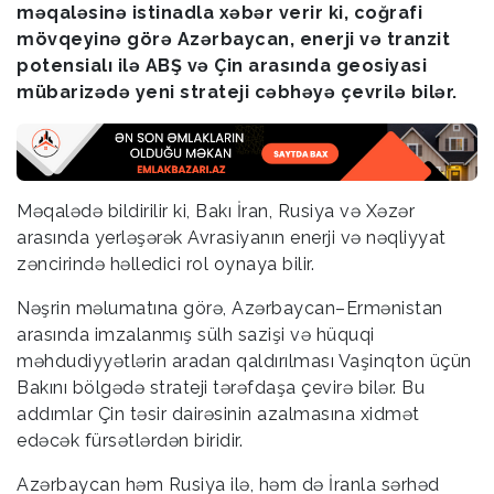
məqaləsinə istinadla xəbər verir ki, coğrafi
mövqeyinə görə Azərbaycan, enerji və tranzit
potensialı ilə ABŞ və Çin arasında geosiyasi
mübarizədə yeni strateji cəbhəyə çevrilə bilər.
Məqalədə bildirilir ki, Bakı İran, Rusiya və Xəzər
arasında yerləşərək Avrasiyanın enerji və nəqliyyat
zəncirində həlledici rol oynaya bilir.
Nəşrin məlumatına görə, Azərbaycan–Ermənistan
arasında imzalanmış sülh sazişi və hüquqi
məhdudiyyətlərin aradan qaldırılması Vaşinqton üçün
Bakını bölgədə strateji tərəfdaşa çevirə bilər. Bu
addımlar Çin təsir dairəsinin azalmasına xidmət
edəcək fürsətlərdən biridir.
Azərbaycan həm Rusiya ilə, həm də İranla sərhəd