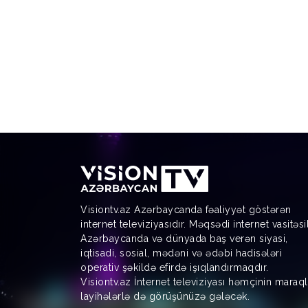
Visiontv.az Azərbaycanda fəaliyyət göstərən
internet televiziyasıdır. Məqsədi internet vasitəsi
Azərbaycanda və dünyada baş verən siyasi,
iqtisadi, sosial, mədəni və ədəbi hadisələri
operativ şəkildə efirdə işıqlandırmaqdır.
Visiontv.az İnternet televiziyası həmçinin maraql
layihələrlə də görüşünüzə gələcək.