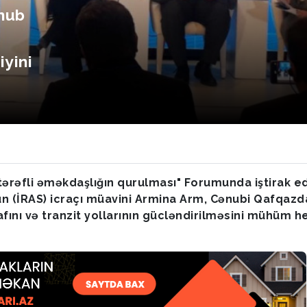
ənub
iyini
xtərəfli əməkdaşlığın qurulması" Forumunda iştirak e
nun (İRAS) icraçı müavini Armina Arm, Cənubi Qafqazd
afını və tranzit yollarının gücləndirilməsini mühüm 