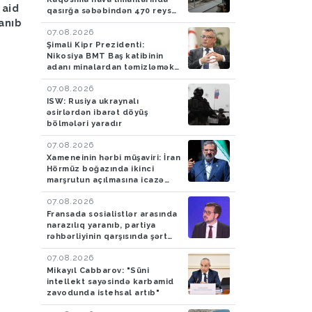
 aid
Bakıya yağış yağacaq
Azərbaycan gömrükçü
qasırğa səbəbindən 470 reys
ləğv edilib
lanıb
İrandan Britaniyaya y
07.08.2026
aparan maşında 4,5 k
Şimali Kipr Prezidenti:
tiryək aşkarlayıblar-
Nikosiya BMT Baş katibinin
FOTO
adanı minalardan təmizləmək
təklifini rədd edib
07.08.2026
ISW: Rusiya ukraynalı
əsirlərdən ibarət döyüş
bölmələri yaradır
07.08.2026
Xameneinin hərbi müşaviri: İran
Hörmüz boğazında ikinci
marşrutun açılmasına icazə
verməyəcək
07.08.2026
Fransada sosialistlər arasında
narazılıq yaranıb, partiya
rəhbərliyinin qarşısında şərt
qoyulub
07.08.2026
Mikayıl Cabbarov: "Süni
intellekt sayəsində karbamid
zavodunda istehsal artıb"