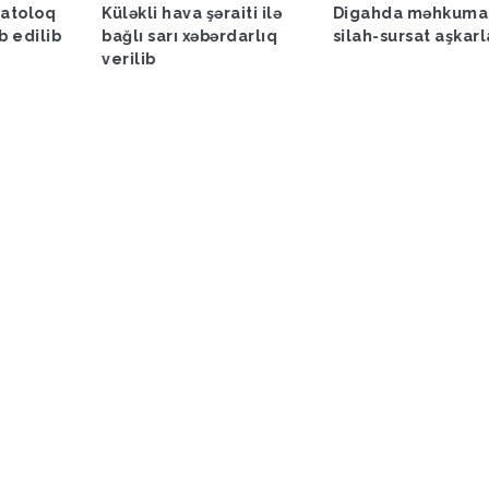
matoloq
Küləkli hava şəraiti ilə
Digahda məhkuma
b edilib
bağlı sarı xəbərdarlıq
silah-sursat aşkar
verilib