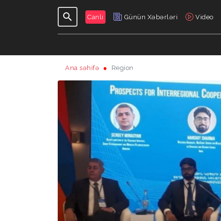
Canlı
Günün Xəbərləri
Video
Ana səhifə
Region
GÜNDƏLIK
VERILIŞLƏR