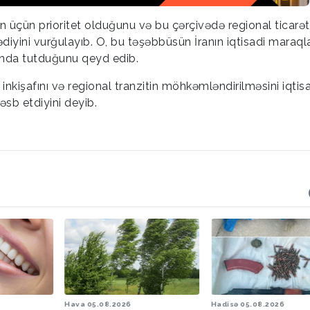
an üçün prioritet olduğunu və bu çərçivədə regional ticarət
iyini vurğulayıb. O, bu təşəbbüsün İranın iqtisadi maraqlar
landa tutduğunu qeyd edib.
inkişafını və regional tranzitin möhkəmləndirilməsini iqtis
əsb etdiyini deyib.
Hava
05.08.2026
Hadisə
05.08.2026