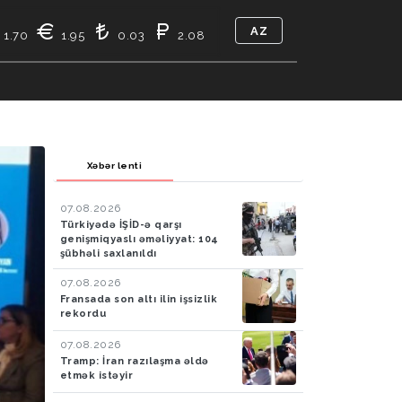
AZ
1.70
1.95
0.03
2.08
TIKASI
BIZ KIMIK
ƏLAQƏ
Xəbər lenti
07.08.2026
Türkiyədə İŞİD-ə qarşı
genişmiqyaslı əməliyyat: 104
şübhəli saxlanıldı
07.08.2026
Fransada son altı ilin işsizlik
rekordu
07.08.2026
Tramp: İran razılaşma əldə
etmək istəyir