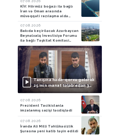
07.08.2026
KİV: Hörmüz boğazı ilə bağlı
İran və Oman arasında
müvəqqəti razılaşma əldə
olunub
07.08.2026
Bakıda keçiriləcək Azərbaycan
Beynəlxalq İnvestisiya Forumu
ilə bağlı Təşkilat Komitəsi
yaradılıb
Tanışına hədə-qorxu gələrək
25 min manat tələb edən 3
nəfər saxlanılıb
07.08.2026
Prezident Tacikistanla
imzalanmış sazişi təsdiqlədi
07.08.2026
İranda Ali Milli Təhlükəsizlik
Şurasına yeni katib təyin edildi