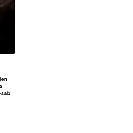
dən
a
hesab