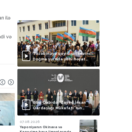
ı ilə
adi və
Təzəbinəyə qayıdışın sevinci:
Doğma yurdda yeni həyat
başlayır
Əbu-Dabidə “Zayed İnsan
Qardaşlığı Mükafatı”nın
təqdimolunma mərasimi
keçirilib
07.08.2026
Yaponiyanın Okinava və
Hava
05.08.2026
Hadisə
05.08.2026
Kaqosima hava limanlarında