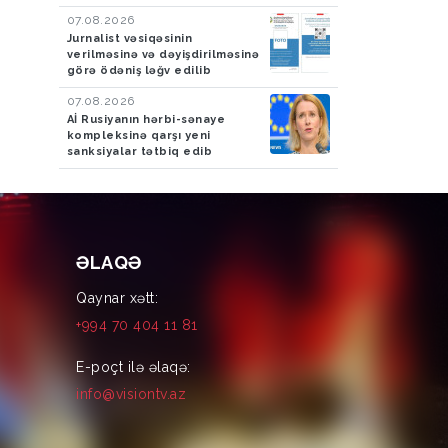
07.08.2026
Jurnalist vəsiqəsinin
verilməsinə və dəyişdirilməsinə
görə ödəniş ləğv edilib
07.08.2026
Aİ Rusiyanın hərbi-sənaye
kompleksinə qarşı yeni
sanksiyalar tətbiq edib
ƏLAQƏ
Qaynar xətt:
+994 70 404 11 81
E-poçt ilə əlaqə:
info@visiontv.az