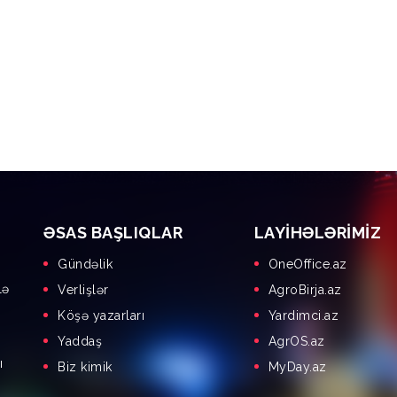
ƏSAS BAŞLIQLAR
LAYIHƏLƏRIMIZ
Gündəlik
OneOffice.az
lə
Verlişlər
AgroBirja.az
Köşə yazarları
Yardimci.az
Yaddaş
AgrOS.az
ı
Biz kimik
MyDay.az