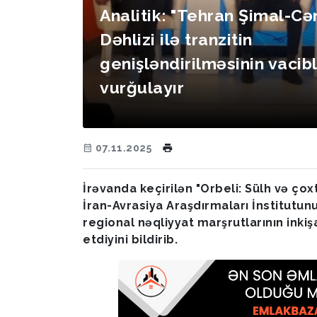
Analitik: "Tehran Şimal-C
Dəhlizi ilə tranzitin
genişləndirilməsinin vacibl
vurğulayır
07.11.2025
İrəvanda keçirilən "Orbeli: Sülh və ço
İran-Avrasiya Araşdırmaları İnstitutu
regional nəqliyyat marşrutlarının inkiş
etdiyini bildirib.