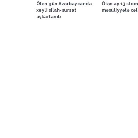
a proqnozu
Ötən gün Azərbaycanda
Ötən ay 13 sto
xeyli silah-sursat
məsuliyyətə cəl
aşkarlanıb