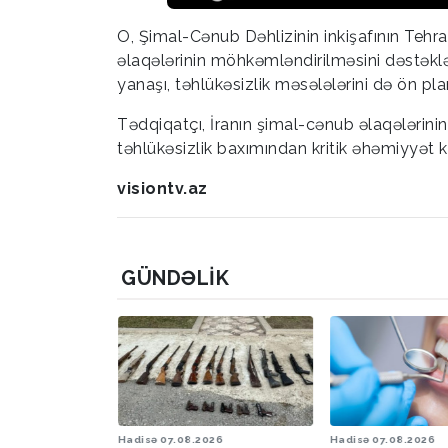
O, Şimal-Cənub Dəhlizinin inkişafının Tehr
əlaqələrinin möhkəmləndirilməsini dəstəkləd
yanaşı, təhlükəsizlik məsələlərini də ön p
Tədqiqatçı, İranın şimal-cənub əlaqələrinin 
təhlükəsizlik baxımından kritik əhəmiyyət k
visiontv.az
GÜNDƏLIK
6
Hadisə
07.08.2026
Hadisə
07.08.2026