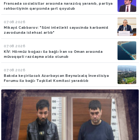
Fransada sosialistlər arasında narazılıq yaranıb, partiya
rəhbərliyinin qarşısında şərt qoyulub
07.08.2026
Mikayıl Cabbarov: "Süni intellekt sayəsində karbamid
zavodunda istehsal artıb"
07.08.2026
KİV: Hörmüz boğazı ilə bağlı İran və Oman arasında
müvəqqəti razılaşma əldə olunub
07.08.2026
Bakıda keçiriləcək Azərbaycan Beynəlxalq İnvestisiya
Forumu ilə bağlı Təşkilat Komitəsi yaradılıb