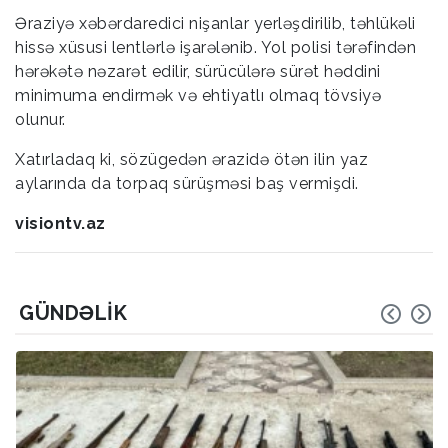
Əraziyə xəbərdaredici nişanlar yerləşdirilib, təhlükəli
hissə xüsusi lentlərlə işarələnib. Yol polisi tərəfindən
hərəkətə nəzarət edilir, sürücülərə sürət həddini
minimuma endirmək və ehtiyatlı olmaq tövsiyə
olunur.
Xatırladaq ki, sözügedən ərazidə ötən ilin yaz
aylarında da torpaq sürüşməsi baş vermişdi.
visiontv.az
GÜNDƏLIK