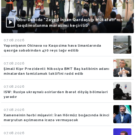
Əbu-Dabidə “Zayed İnsan Qardaşlığı Mükafatı”nın
təqdimolunma mərasimi keçirilib
07.08.2026
Yaponiyanın Okinava və Kaqosima hava limanlarında
qasırğa səbəbindən 470 reys ləğv edilib
07.08.2026
Şimali Kipr Prezidenti: Nikosiya BMT Baş katibinin adanı
minalardan təmizləmək təklifini rədd edib
07.08.2026
ISW: Rusiya ukraynalı əsirlərdən ibarət döyüş bölmələri
yaradır
07.08.2026
Xameneinin hərbi müşaviri: İran Hörmüz boğazında ikinci
marşrutun açılmasına icazə verməyəcək
07.08.2026