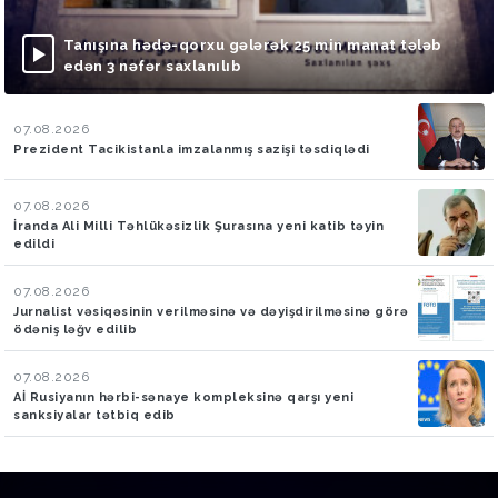
Tanışına hədə-qorxu gələrək 25 min manat tələb
edən 3 nəfər saxlanılıb
07.08.2026
Prezident Tacikistanla imzalanmış sazişi təsdiqlədi
07.08.2026
İranda Ali Milli Təhlükəsizlik Şurasına yeni katib təyin
edildi
07.08.2026
Jurnalist vəsiqəsinin verilməsinə və dəyişdirilməsinə görə
ödəniş ləğv edilib
07.08.2026
Aİ Rusiyanın hərbi-sənaye kompleksinə qarşı yeni
sanksiyalar tətbiq edib