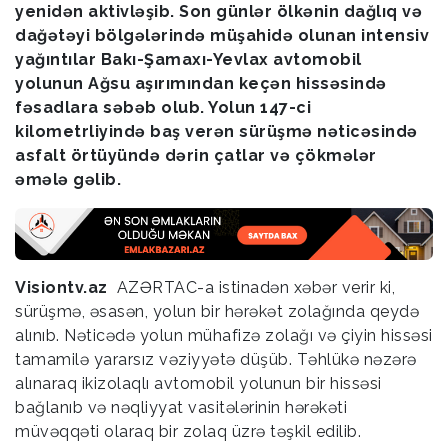
yenidən aktivləşib. Son günlər ölkənin dağlıq və
dağətəyi bölgələrində müşahidə olunan intensiv
yağıntılar Bakı-Şamaxı-Yevlax avtomobil
yolunun Ağsu aşırımından keçən hissəsində
fəsadlara səbəb olub. Yolun 147-ci
kilometrliyində baş verən sürüşmə nəticəsində
asfalt örtüyündə dərin çatlar və çökmələr
əmələ gəlib.
Visiontv.az
AZƏRTAC-a istinadən xəbər verir ki,
sürüşmə, əsasən, yolun bir hərəkət zolağında qeydə
alınıb. Nəticədə yolun mühafizə zolağı və çiyin hissəsi
tamamilə yararsız vəziyyətə düşüb. Təhlükə nəzərə
alınaraq ikizolaqlı avtomobil yolunun bir hissəsi
bağlanıb və nəqliyyat vasitələrinin hərəkəti
müvəqqəti olaraq bir zolaq üzrə təşkil edilib.