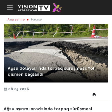
Ana səhifə
Hadisə
Ağsu dolaylarında torpaq sürüşməsi: Yol
qismən bağlandı
08.05.2026
Ağsu aşırımı ərazisində torpaq sürüşməsi