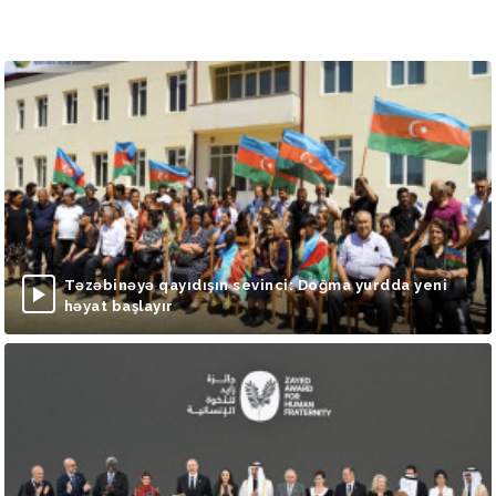
Təzəbinəyə qayıdışın sevinci: Doğma yurdda yeni
həyat başlayır