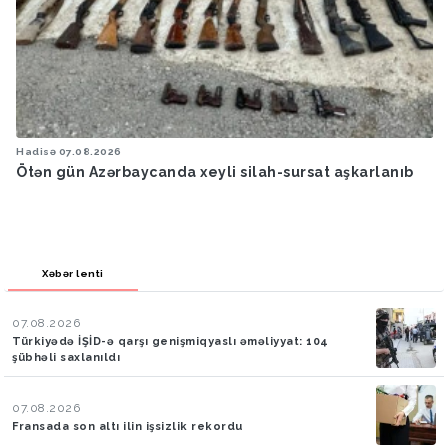
Hadisə
07.08.2026
Ötən gün Azərbaycanda xeyli silah-sursat aşkarlanıb
Xəbər lenti
07.08.2026
Türkiyədə İŞİD-ə qarşı genişmiqyaslı əməliyyat: 104
şübhəli saxlanıldı
07.08.2026
Fransada son altı ilin işsizlik rekordu