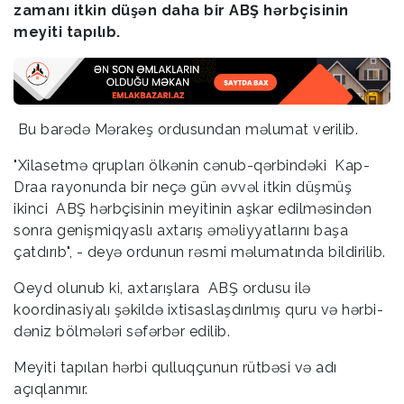
zamanı itkin düşən daha bir ABŞ hərbçisinin
meyiti tapılıb.
Bu barədə Mərakeş ordusundan məlumat verilib.
"Xilasetmə qrupları ölkənin cənub-qərbindəki Kap-
Draa rayonunda bir neçə gün əvvəl itkin düşmüş
ikinci ABŞ hərbçisinin meyitinin aşkar edilməsindən
sonra genişmiqyaslı axtarış əməliyyatlarını başa
çatdırıb", - deyə ordunun rəsmi məlumatında bildirilib.
Qeyd olunub ki, axtarışlara ABŞ ordusu ilə
koordinasiyalı şəkildə ixtisaslaşdırılmış quru və hərbi-
dəniz bölmələri səfərbər edilib.
Meyiti tapılan hərbi qulluqçunun rütbəsi və adı
açıqlanmır.