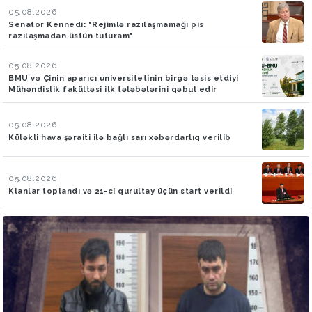
05.08.2026
Senator Kennedi: "Rejimlə razılaşmamağı pis
razılaşmadan üstün tuturam"
05.08.2026
BMU və Çinin aparıcı universitetinin birgə təsis etdiyi
Mühəndislik fakültəsi ilk tələbələrini qəbul edir
05.08.2026
Küləkli hava şəraiti ilə bağlı sarı xəbərdarlıq verilib
05.08.2026
Klanlar toplandı və 21-ci qurultay üçün start verildi