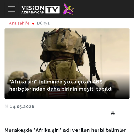
Ana səhifə
Dünya
"Afrika şiri" təlimində yoxa çıxan ABŞ
hərbçlərindən daha birinin meyiti tapıldı
14.05.2026
Mərakeşdə "Afrika şiri" adı verilən hərbi təlimlər