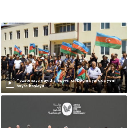
Təzəbinəyə qayıdışın sevinci: Doğma yurdda yeni
həyat başlayır