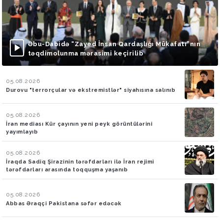
Əbu-Dabidə “Zayed İnsan Qardaşlığı Mükafatı”nın
təqdimolunma mərasimi keçirilib
05.08.2026
Durovu "terrorçular və ekstremistlər" siyahısına salınıb
05.08.2026
İran mediası Kür çayının yeni peyk görüntülərini
yayımlayıb
05.08.2026
İraqda Sadiq Şirazinin tərəfdarları ilə İran rejimi
tərəfdarları arasında toqquşma yaşanıb
05.08.2026
Abbas Əraqçi Pakistana səfər edəcək