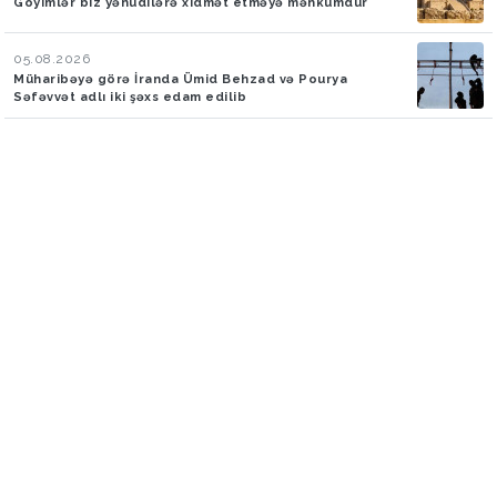
Goyimlər biz yəhudilərə xidmət etməyə məhkumdur
05.08.2026
Müharibəyə görə İranda Ümid Behzad və Pourya
Səfəvvət adlı iki şəxs edam edilib