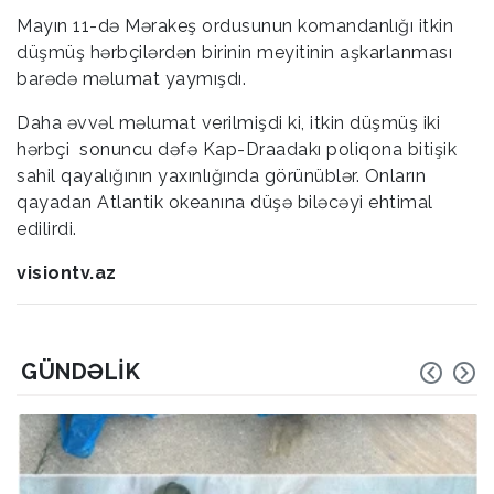
Mayın 11-də Mərakeş ordusunun komandanlığı itkin
düşmüş hərbçilərdən birinin meyitinin aşkarlanması
barədə məlumat yaymışdı.
Daha əvvəl məlumat verilmişdi ki, itkin düşmüş iki
hərbçi sonuncu dəfə Kap-Draadakı poliqona bitişik
sahil qayalığının yaxınlığında görünüblər. Onların
qayadan Atlantik okeanına düşə biləcəyi ehtimal
edilirdi.
visiontv.az
GÜNDƏLIK