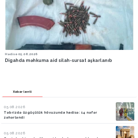
Hadisə
05.08.2026
Digahda məhkuma aid silah-sursat aşkarlanıb
Xəbər lenti
05.08.2026
Təbrizdə üzgüçülük hövuzunda hadisə: 14 nəfər
zəhərləndi
05.08.2026