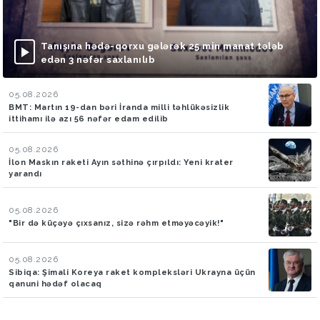
Tanışına hədə-qorxu gələrək 25 min manat tələb
edən 3 nəfər saxlanılıb
05.08.2026
BMT: Martın 19-dan bəri İranda milli təhlükəsizlik
ittihamı ilə azı 56 nəfər edam edilib
05.08.2026
İlon Maskın raketi Ayın səthinə çırpıldı: Yeni krater
yarandı
05.08.2026
"Bir də küçəyə çıxsanız, sizə rəhm etməyəcəyik!"
05.08.2026
Sibiqa: Şimali Koreya raket kompleksləri Ukrayna üçün
qanuni hədəf olacaq