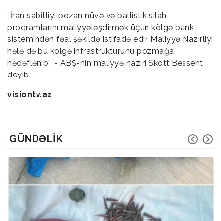
“İran sabitliyi pozan nüvə və ballistik silah
proqramlarını maliyyələşdirmək üçün kölgə bank
sistemindən fəal şəkildə istifadə edir. Maliyyə Nazirliyi
hələ də bu kölgə infrastrukturunu pozmağa
hədəflənib”, - ABŞ-nin maliyyə naziri Skott Bessent
deyib.
visiontv.az
GÜNDƏLIK