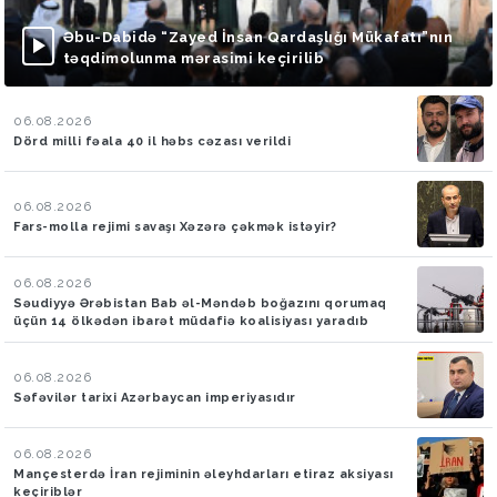
Əbu-Dabidə “Zayed İnsan Qardaşlığı Mükafatı”nın
təqdimolunma mərasimi keçirilib
06.08.2026
Dörd milli fəala 40 il həbs cəzası verildi
06.08.2026
Fars-molla rejimi savaşı Xəzərə çəkmək istəyir?
06.08.2026
Səudiyyə Ərəbistan Bab əl-Məndəb boğazını qorumaq
üçün 14 ölkədən ibarət müdafiə koalisiyası yaradıb
06.08.2026
Səfəvilər tarixi Azərbaycan imperiyasıdır
06.08.2026
Mançesterdə İran rejiminin əleyhdarları etiraz aksiyası
keçiriblər