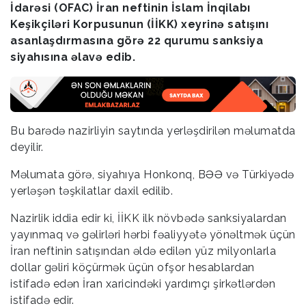
İdarəsi (OFAC) İran neftinin İslam İnqilabı
Keşikçiləri Korpusunun (İİKK) xeyrinə satışını
asanlaşdırmasına görə 22 qurumu sanksiya
siyahısına əlavə edib.
Bu barədə nazirliyin saytında yerləşdirilən məlumatda
deyilir.
Məlumata görə, siyahıya Honkonq, BƏƏ və Türkiyədə
yerləşən təşkilatlar daxil edilib.
Nazirlik iddia edir ki, İİKK ilk növbədə sanksiyalardan
yayınmaq və gəlirləri hərbi fəaliyyətə yönəltmək üçün
İran neftinin satışından əldə edilən yüz milyonlarla
dollar gəliri köçürmək üçün ofşor hesablardan
istifadə edən İran xaricindəki yardımçı şirkətlərdən
istifadə edir.