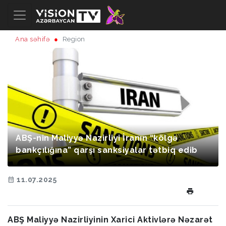
Ana səhifə
Region
ABŞ-nin Maliyyə Nazirliyi İranın “kölgə
bankçılığına” qarşı sanksiyalar tətbiq edib
11.07.2025
ABŞ Maliyyə Nazirliyinin Xarici Aktivlərə Nəzarət