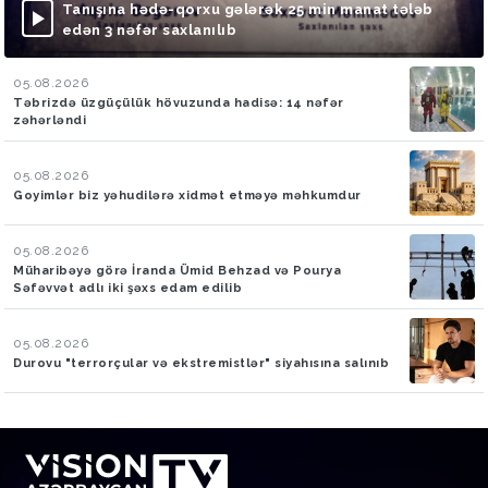
Tanışına hədə-qorxu gələrək 25 min manat tələb
edən 3 nəfər saxlanılıb
05.08.2026
Təbrizdə üzgüçülük hövuzunda hadisə: 14 nəfər
zəhərləndi
05.08.2026
Goyimlər biz yəhudilərə xidmət etməyə məhkumdur
05.08.2026
Müharibəyə görə İranda Ümid Behzad və Pourya
Səfəvvət adlı iki şəxs edam edilib
05.08.2026
Durovu "terrorçular və ekstremistlər" siyahısına salınıb