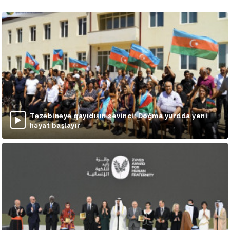
Təzəbinəyə qayıdışın sevinci: Doğma yurdda yeni
həyat başlayır