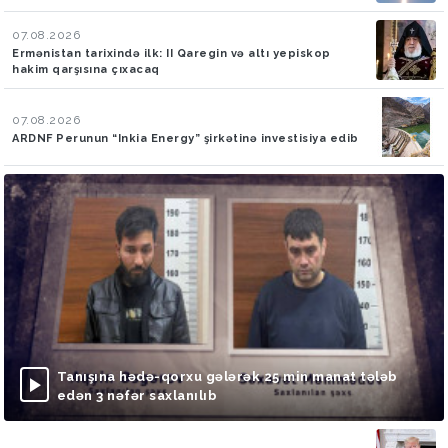
07.08.2026
Ermənistan tarixində ilk: II Qaregin və altı yepiskop
hakim qarşısına çıxacaq
07.08.2026
ARDNF Perunun “Inkia Energy” şirkətinə investisiya edib
Tanışına hədə-qorxu gələrək 25 min manat tələb
edən 3 nəfər saxlanılıb