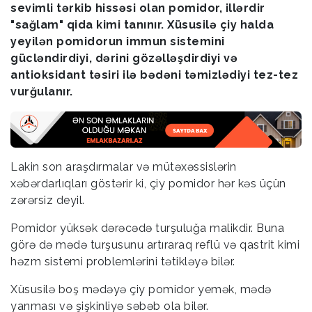
sevimli tərkib hissəsi olan pomidor, illərdir
"sağlam" qida kimi tanınır. Xüsusilə çiy halda
yeyilən pomidorun immun sistemini
gücləndirdiyi, dərini gözəlləşdirdiyi və
antioksidant təsiri ilə bədəni təmizlədiyi tez-tez
vurğulanır.
Lakin son araşdırmalar və mütəxəssislərin
xəbərdarlıqları göstərir ki, çiy pomidor hər kəs üçün
zərərsiz deyil.
Pomidor yüksək dərəcədə turşuluğa malikdir. Buna
görə də mədə turşusunu artıraraq reflü və qastrit kimi
həzm sistemi problemlərini tətikləyə bilər.
Xüsusilə boş mədəyə çiy pomidor yemək, mədə
yanması və şişkinliyə səbəb ola bilər.