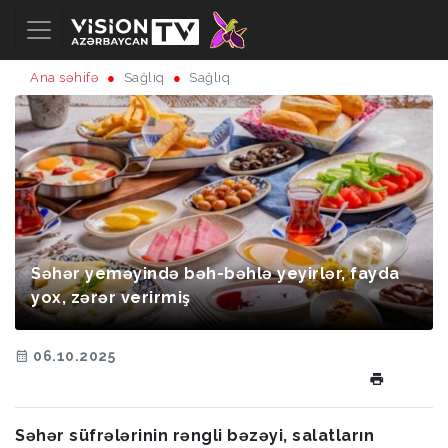
Ana səhifə
Sağlıq
Sağlıq
Səhər yeməyində bəh-bəhlə yeyirlər, fayda
yox, zərər verirmiş
06.10.2025
Səhər süfrələrinin rəngli bəzəyi, salatların