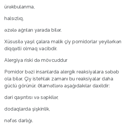
ürəkbulanma,
halsızlıq,
əzələ ağrıları yarada bilər.
Xüsusilə yaşıl çalara malik çiy pomidorlar yeyilərkən
diqqətli olmaq vacibdir.
Alergiya riski də mövcuddur
Pomidor bəzi insanlarda alergik reaksiyalara səbəb
ola bilər. Çiy istehlak zamanı bu reaksiyalar daha
güclü görünür. Əlamətlərə aşağıdakılar daxildir:
dəri qaşıntısı və səpkilər,
dodaqlarda şişkinlik,
nəfəs darlığı.