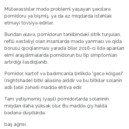
Mütəxəssislər mədə problemi yaşayan şəxslərə
pomidoru ya bişmiş, ya da az miqdarda istehlak
etməyi tövsiyə edirlər.
Bundan əlavə, pomidorun tərkibindəki sitrik turşuları,
reflü xəstəliyi olan insanlarda mədə yanması və qida
borusu qıcıqlanması yarada bilər. 2016-cı ildə aparılan
elmi araşdırmalarda pomidorun bu tip simptomları
artırdığı təsdiqlənib.
Pomidor, kartof və badımcanla birlikdə "gecə kölgəsi"
(nightshade) bitki ailəsinə aiddir və bu bitkilər solanin
adlı təbii zəhərli maddə ehtiva edir.
Tam yetişməmiş (yaşıl) pomidorlarda solaninin
miqdarı daha yüksək olur. Bu maddə çiy halda
bədənə düşdükdə:
baş ağrısı,