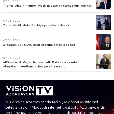
07.08.2026
Tramp: ABŞ-nin əhəmiyyətli miqdarda sursat ehtiyatı var
07.08.2026
Zelenski ilk dəfə Serbiyaya səfər edəcək
07.08.2026
Ərdoğan Səudiyyə Ərəbistanına səfər edəcək
07.08.2026
ABŞ rəsmisi: Vaşinqton sammiti Bakı və İrəvanla
əlaqələrin yenilənməsinə şərait yaradıb
Visiontv.az Azərbaycanda fəaliyyət göstərən internet
televiziyasıdır. Məqsədi internet vasitəsilə Azərbaycanda
və dünyada baş verən siyasi, iqtisadi, sosial, mədəni və