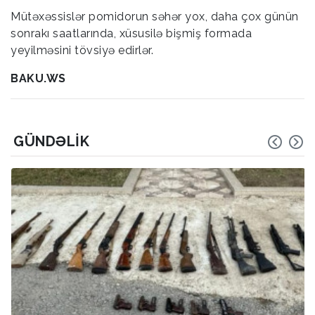
Mütəxəssislər pomidorun səhər yox, daha çox günün
sonrakı saatlarında, xüsusilə bişmiş formada
yeyilməsini tövsiyə edirlər.
BAKU.WS
GÜNDƏLIK