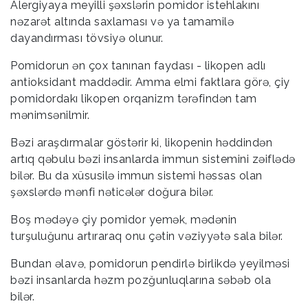
Alergiyaya meyilli şəxslərin pomidor istehlakını
nəzarət altında saxlaması və ya tamamilə
dayandırması tövsiyə olunur.
Pomidorun ən çox tanınan faydası - likopen adlı
antioksidant maddədir. Amma elmi faktlara görə, çiy
pomidordakı likopen orqanizm tərəfindən tam
mənimsənilmir.
Bəzi araşdırmalar göstərir ki, likopenin həddindən
artıq qəbulu bəzi insanlarda immun sistemini zəiflədə
bilər. Bu da xüsusilə immun sistemi həssas olan
şəxslərdə mənfi nəticələr doğura bilər.
Boş mədəyə çiy pomidor yemək, mədənin
turşuluğunu artıraraq onu çətin vəziyyətə sala bilər.
Bundan əlavə, pomidorun pendirlə birlikdə yeyilməsi
bəzi insanlarda həzm pozğunluqlarına səbəb ola
bilər.