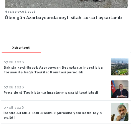
Hadisə
07.08.2026
Ötən gün Azərbaycanda xeyli silah-sursat aşkarlanıb
Xəbər lenti
07.08.2026
Bakıda keçiriləcək Azərbaycan Beynəlxalq İnvestisiya
Forumu ilə bağlı Təşkilat Komitəsi yaradılıb
07.08.2026
Prezident Tacikistanla imzalanmış sazişi təsdiqlədi
07.08.2026
İranda Ali Milli Təhlükəsizlik Şurasına yeni katib təyin
edildi