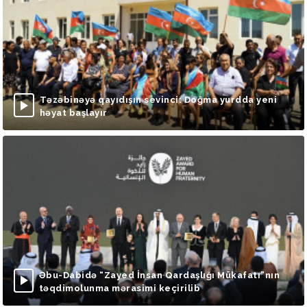
Təzəbinəyə qayıdışın sevinci: Doğma yurdda yeni
həyat başlayır
Əbu-Dabidə “Zayed İnsan Qardaşlığı Mükafatı”nın
təqdimolunma mərasimi keçirilib