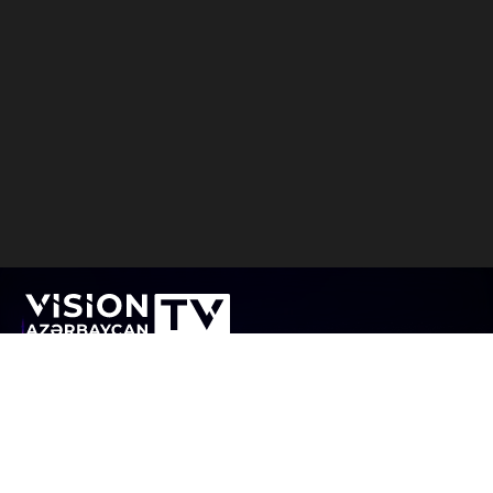
Visiontv.az Azerbaycan'da faaliyet gösteren internet
televizyonudur. Amaç, internet üzerinden Azerbaycan'da
ve dünyada yaşanan siyasi, ekonomik, sosyal ve kültürel
olayları operatif bir şekilde seyircilere iletmektir.
Visiontv.az İnternet televizyonu aynı zamanda, ilginç
projelerle okurlarını sevindirecek.