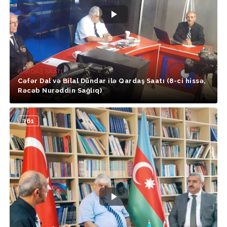
QARDAŞ SAATI
Cəfər Dal və Bilal Dündar ilə Qardaş Saatı (8-ci hissə,
Rəcəb Nurəddin Sağlıq)
361