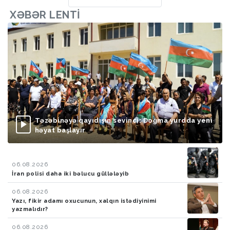
XƏBƏR LENTI
Təzəbinəyə qayıdışın sevinci: Doğma yurdda yeni
həyat başlayır
06.08.2026
İran polisi daha iki bəlucu güllələyib
06.08.2026
Yazı, fikir adamı oxucunun, xalqın istədiyinimi
yazmalıdır?
06.08.2026