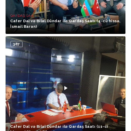
QARDAŞ SAATI
Cafer Dal və Bilal Dündar ilə Qardaş Saatı (4-cü hissə,
İsmail Baran)
387
QARDAŞ SAATI
Cafer Dal və Bilal Dündar ilə Qardaş Saatı (11-ci