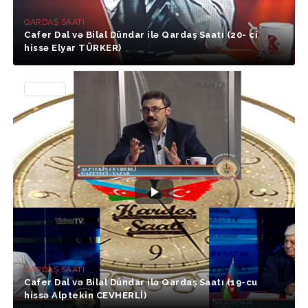
QARDAŞ SAATI
Cafer Dal və Bilal Dündar ilə Qardaş Saatı (20- ci
hissə Elyar TÜRKER)
34988
QARDAŞ SAATI
Cafer Dal və Bilal Dündar ilə Qardaş Saatı (19-cu
hissə Alptekin CEVHERLİ)