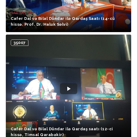
QARDAŞ SAATI
Cafer Dal və Bilal Dündar ilə Qardaş Saatı (14-cü
hissə. Prof. Dr. Haluk Səlvi)
35007
QARDAŞ SAATI
Cafer Dal və Bilal Dündar ilə Qardaş saatı (12-ci
hissə, Timsal Qarabəkir)