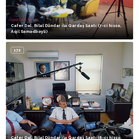
QARDAŞ SAATI
Cafer Dal, Bilal Dündar ilə Qardaş Saatı (7-ci hissə,
Aqil Səmədbəyli)
172
QARDAŞ SAATI
Cafer Dal, Bilal Dündar ilə Qardaş Saatı (6-cı hissə,