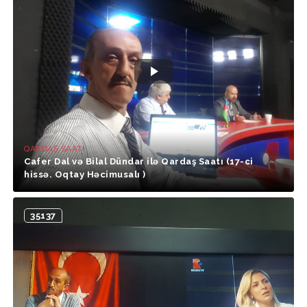
QARDAŞ SAATI
Cafer Dal və Bilal Dündar ilə Qardaş Saatı (17-ci
hissə. Oqtay Həcimusalı )
35137