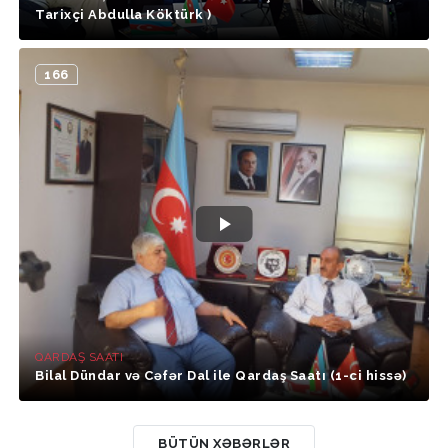
Tarixçi Abdulla Köktürk )
166
QARDAŞ SAATI
Bilal Dündar və Cəfər Dal ile Qardaş Saatı (1-ci hissə)
BÜTÜN XƏBƏRLƏR