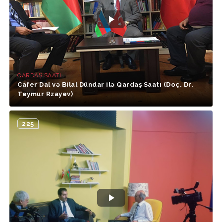
QARDAŞ SAATI
Cafer Dal və Bilal Dündar ilə Qardaş Saatı (Doç. Dr.
Teymur Rzayev)
225