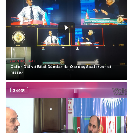
QARDAŞ SAATI
Cafer Dal və Bilal Dündar ilə Qardaş Saatı (21- ci
hissə)
34938