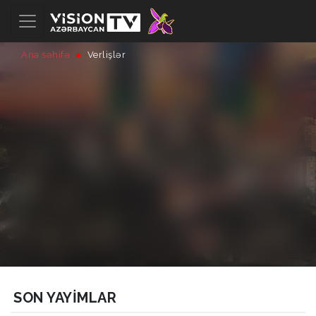
Ana səhifə
Verlişlər
SON YAYIMLAR