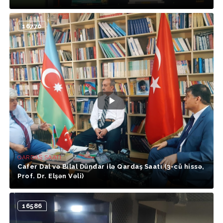
16770
QARDAŞ SAATI
Cafer Dal və Bilal Dündar ilə Qardaş Saatı (3-cü hissə,
Prof. Dr. Elşən Vəli)
16586