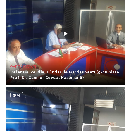
QARDAŞ SAATI
Cafer Dal və Bilal Dündar ilə Qardaş Saatı (9-cu hissə.
Prof. Dr. Cumhur Cevdət Kəsəmənli)
384