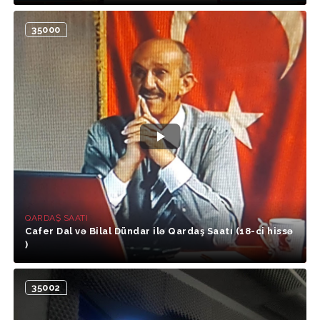
35000
QARDAŞ SAATI
Cafer Dal və Bilal Dündar ilə Qardaş Saatı (18-ci hissə
)
35002