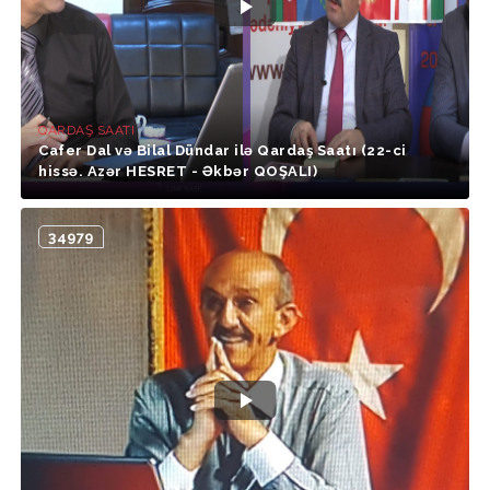
QARDAŞ SAATI
Cafer Dal və Bilal Dündar ilə Qardaş Saatı (22-ci
hissə. Azər HESRET - Əkbər QOŞALI)
34979