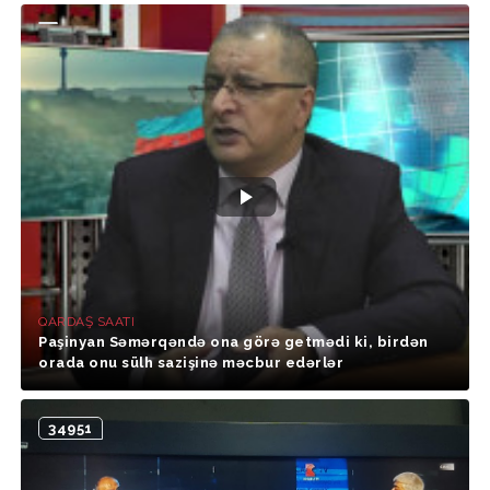
QARDAŞ SAATI
Paşinyan Səmərqəndə ona görə getmədi ki, birdən
orada onu sülh sazişinə məcbur edərlər
34951