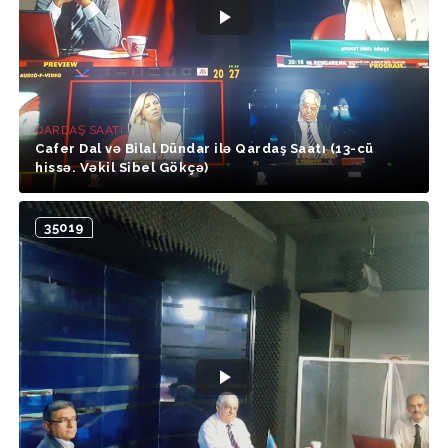
QARDAŞ SAATI
Cafer Dal və Bilal Dündar ilə Qardaş Saatı (13-cü
hissə. Vəkil Sibel Gökçə)
35019