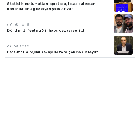
Statistik məlumatları açıqlasa, iclas zalından
kənarda onu gözləyən şəxslər var
06.08.2026
Dörd milli fəala 40 il həbs cəzası verildi
06.08.2026
Fars-molla rejimi savaşı Xəzərə çəkmək istəyir?