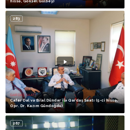
hissə, Göksel Gülbey)
283
QARDAŞ SAATI
Cafer Dal və Bilal Dündar ilə Qardaş Saatı (5-ci hissə,
Opr. Dr. Kazım Gündoğdu)
267