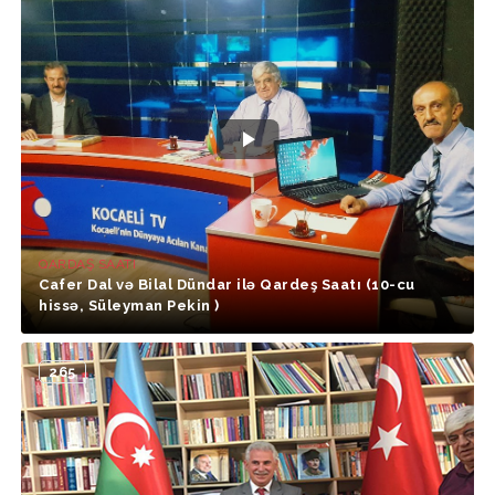
QARDAŞ SAATI
Cafer Dal və Bilal Dündar ilə Qardeş Saatı (10-cu
hissə, Süleyman Pekin )
265