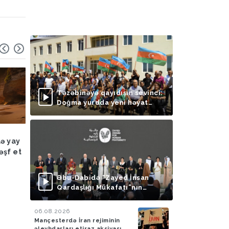
Təzəbinəyə qayıdışın sevinci:
Doğma yurdda yeni həyat
başlayır
Hadisə
03.08.2026
Hadisə
03.08.2026
lə yay
FHN: Bu il qeyri-çimərlik
Azad edilmiş ərazilər
əşf et
ərazilərdə suda batan 40
ötən ay 788 mina, 210
nəfərin meyiti tapılıb, 55
PHS aşkarlanıb
nəfər xilas edilib
Əbu-Dabidə “Zayed İnsan
Qardaşlığı Mükafatı”nın
təqdimolunma mərasimi
keçirilib
06.08.2026
Mançesterdə İran rejiminin
əleyhdarları etiraz aksiyası