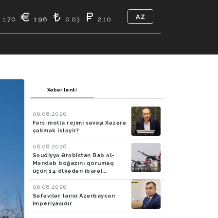
AZ
1.70
1.96
0.03
2.10
TIKASI
BIZ KIMIK
ƏLAQƏ
Xəbər lenti
06.08.2026
Fars-molla rejimi savaşı Xəzərə
çəkmək istəyir?
06.08.2026
Səudiyyə Ərəbistan Bab əl-
Məndəb boğazını qorumaq
üçün 14 ölkədən ibarət
müdafiə koalisiyası yaradıb
06.08.2026
Səfəvilər tarixi Azərbaycan
imperiyasıdır