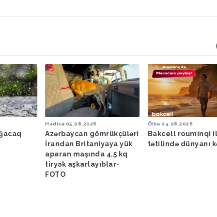
Hadisə
05.08.2026
Ölkə
04.08.2026
ağacaq
Azərbaycan gömrükçüləri
Bakcell rouminqi i
İrandan Britaniyaya yük
tətilində dünyanı k
aparan maşında 4,5 kq
tiryək aşkarlayıblar-
FOTO