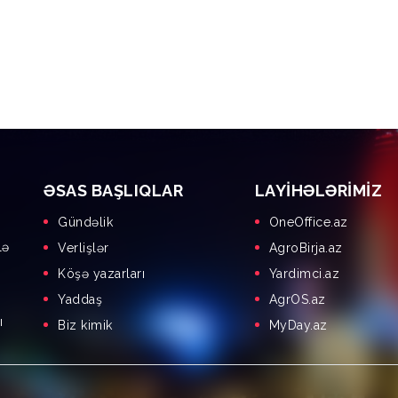
ƏSAS BAŞLIQLAR
LAYIHƏLƏRIMIZ
Gündəlik
OneOffice.az
lə
Verlişlər
AgroBirja.az
Köşə yazarları
Yardimci.az
Yaddaş
AgrOS.az
ı
Biz kimik
MyDay.az