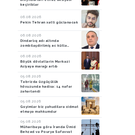
keçiriblər
06.08.2026
Pekin Tehran xətti güclənəcək
06.08.2026
Dindarlıq adı altında
zombiləşdirilmiş ac kütlə…
06.08.2026
Böyük dövlətlərin Mərkəzi
Asiyaya marağı artıb
05.08.2026
Təbrizdə üzgüçülük
hövuzunda hadisə: 14 nəfər
zəhərləndi
05.08.2026
Goyimlər biz yəhudilərə xidmət
etməyə məhkumdur
05.08.2026
Müharibəyə görə İranda Ümid
Behzad və Pourya Səfəvvət