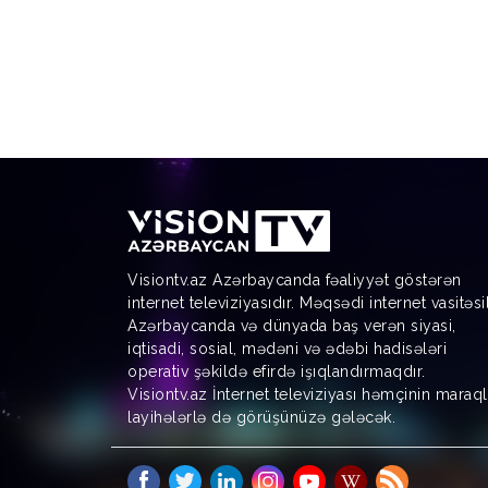
Visiontv.az Azərbaycanda fəaliyyət göstərən
internet televiziyasıdır. Məqsədi internet vasitəsi
Azərbaycanda və dünyada baş verən siyasi,
iqtisadi, sosial, mədəni və ədəbi hadisələri
operativ şəkildə efirdə işıqlandırmaqdır.
Visiontv.az İnternet televiziyası həmçinin maraql
layihələrlə də görüşünüzə gələcək.