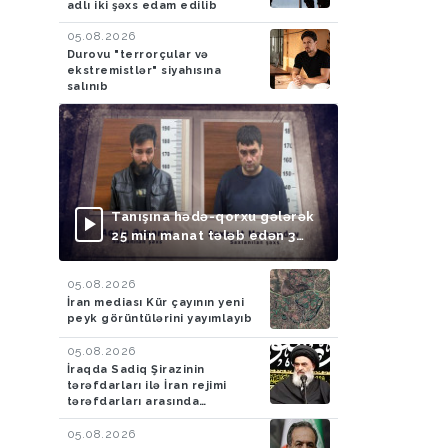
adlı iki şəxs edam edilib
05.08.2026
Durovu "terrorçular və
ekstremistlər" siyahısına
salınıb
Tanışına hədə-qorxu gələrək
25 min manat tələb edən 3
nəfər saxlanılıb
05.08.2026
İran mediası Kür çayının yeni
peyk görüntülərini yayımlayıb
05.08.2026
İraqda Sadiq Şirazinin
tərəfdarları ilə İran rejimi
tərəfdarları arasında
toqquşma yaşanıb
05.08.2026