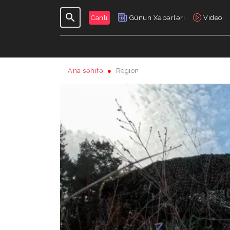
Canlı
Günün Xəbərləri
Video
Ana səhifə
Region
GÜNDƏLIK
VERILIŞLƏR