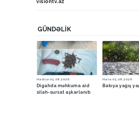
visiontv.az
GÜNDƏLIK
6
Hadisə
05.08.2026
Hava
05.08.2026
şəraiti ilə
Digahda məhkuma aid
Bakıya yağış y
əbərdarlıq
silah-sursat aşkarlanıb