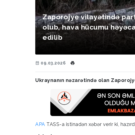
Zaporojye vilayətində part
olub, hava hücumu həyəca
edilib
09.03.2026
Ukraynanın nəzarətində olan Zaporojye 
APA
TASS-a istinadən xəbər verir ki, hazır