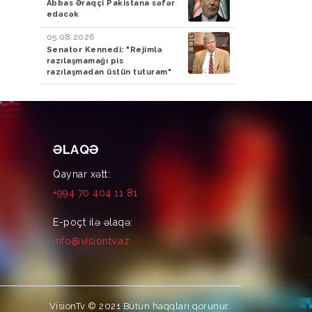
Abbas Əraqçi Pakistana səfər
edəcək
05.08.2026
Senator Kennedi: "Rejimlə
razılaşmamağı pis
razılaşmadan üstün tuturam"
ƏLAQƏ
Qaynar xətt:
+994 70 404 11 81
E-poçt ilə əlaqə:
info@visiontv.az
VisionTv © 2021
Bütün haqqları qorunur.