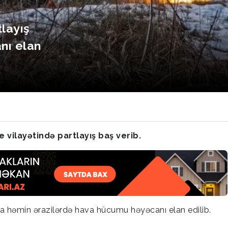
layış
nı elan
vilayətində partlayış baş verib.
da həmin ərazilərdə hava hücumu həyəcanı elan edilib.