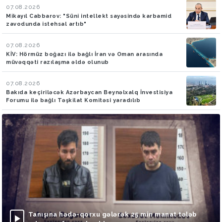
07.08.2026
Mikayıl Cabbarov: "Süni intellekt sayəsində karbamid
zavodunda istehsal artıb"
07.08.2026
KİV: Hörmüz boğazı ilə bağlı İran və Oman arasında
müvəqqəti razılaşma əldə olunub
07.08.2026
Bakıda keçiriləcək Azərbaycan Beynəlxalq İnvestisiya
Forumu ilə bağlı Təşkilat Komitəsi yaradılıb
Tanışına hədə-qorxu gələrək 25 min manat tələb