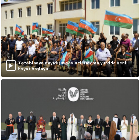
Təzəbinəyə qayıdışın sevinci: Doğma yurdda yeni
həyat başlayır