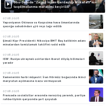
Əbu-Dabidə “Zayed İnsan Qardaşlığı Mükafatı”nın
təqdimolunma mərasimi keçirilib
07.08.2026
Yaponiyanın Okinava və Kaqosima hava limanlarında
qasırğa səbəbindən 470 reys ləğv edilib
07.08.2026
Şimali Kipr Prezidenti: Nikosiya BMT Baş katibinin adanı
minalardan təmizləmək təklifini rədd edib
07.08.2026
ISW: Rusiya ukraynalı əsirlərdən ibarət döyüş bölmələri
yaradır
07.08.2026
Xameneinin hərbi müşaviri: İran Hörmüz boğazında ikinci
marşrutun açılmasına icazə verməyəcək
07.08.2026
Fransada sosialistlər arasında narazılıq yaranıb, partiya
rəhbərliyinin qarşısında şərt qoyulub