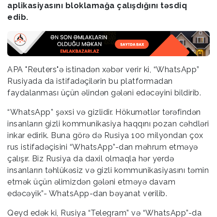
aplikasiyasını bloklamağa çalışdığını təsdiq
edib.
APA "Reuters"ə istinadən xəbər verir ki, “WhatsApp”
Rusiyada da istifadəçilərin bu platformadan
faydalanması üçün əlindən gələni edəcəyini bildirib.
“WhatsApp” şəxsi və gizlidir. Hökumətlər tərəfindən
insanların gizli kommunikasiya haqqını pozan cəhdləri
inkar edirik. Buna görə də Rusiya 100 milyondan çox
rus istifadəçisini “WhatsApp”-dan məhrum etməyə
çalışır. Biz Rusiya da daxil olmaqla hər yerdə
insanların təhlükəsiz və gizli kommunikasiyasını təmin
etmək üçün əlimizdən gələni etməyə davam
edəcəyik”- WhatsApp-dan bəyanat verilib.
Qeyd edək ki, Rusiya “Telegram” və “WhatsApp”-da