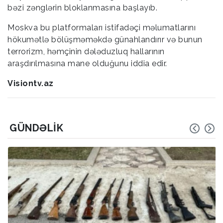
bəzi zənglərin bloklanmasına başlayıb.
Moskva bu platformaları istifadəçi məlumatlarını
hökumətlə bölüşməməkdə günahlandırır və bunun
terrorizm, həmçinin dələduzluq hallarının
araşdırılmasına mane olduğunu iddia edir.
Visiontv.az
GÜNDƏLIK