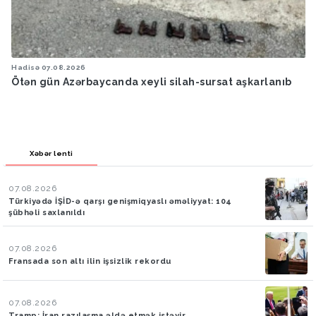
Hadisə
07.08.2026
Ötən gün Azərbaycanda xeyli silah-sursat aşkarlanıb
Xəbər lenti
07.08.2026
Türkiyədə İŞİD-ə qarşı genişmiqyaslı əməliyyat: 104
şübhəli saxlanıldı
07.08.2026
Fransada son altı ilin işsizlik rekordu
07.08.2026
Tramp: İran razılaşma əldə etmək istəyir