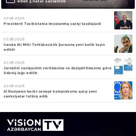
edən 3 nəfər saxlanılıb
07.08.2026
Prezident Tacikistanla imzalanmış sazişi təsdiqlədi
07.08.2026
İranda Ali Milli Təhlükəsizlik Şurasına yeni katib təyin
edildi
07.08.2026
Jurnalist vəsiqəsinin verilməsinə və dəyişdirilməsinə görə
ödəniş ləğv edilib
07.08.2026
Aİ Rusiyanın hərbi-sənaye kompleksinə qarşı yeni
sanksiyalar tətbiq edib