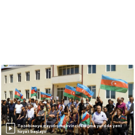
Təzəbinəyə qayıdışın sevinci: Doğma yurdda yeni
həyat başlayır