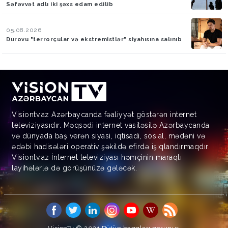
Səfəvvət adlı iki şəxs edam edilib
05.08.2026
Durovu "terrorçular və ekstremistlər" siyahısına salınıb
Visiontv.az Azərbaycanda fəaliyyət göstərən internet
televiziyasıdır. Məqsədi internet vasitəsilə Azərbaycanda
və dünyada baş verən siyasi, iqtisadi, sosial, mədəni və
ədəbi hadisələri operativ şəkildə efirdə işıqlandırmaqdır.
Visiontv.az İnternet televiziyası həmçinin maraqlı
layihələrlə də görüşünüzə gələcək.