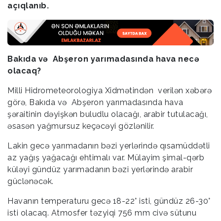
açıqlanıb.
Bakıda və Abşeron yarımadasında hava necə
olacaq?
Milli Hidrometeorologiya Xidmətindən verilən xəbərə
görə, Bakıda və Abşeron yarımadasında hava
şəraitinin dəyişkən buludlu olacağı, arabir tutulacağı,
əsasən yağmursuz keçəcəyi gözlənilir.
Lakin gecə yarımadanın bəzi yerlərində qısamüddətli
az yağış yağacağı ehtimalı var. Mülayim şimal-qərb
küləyi gündüz yarımadanın bəzi yerlərində arabir
güclənəcək.
Havanın temperaturu gecə 18-22° isti, gündüz 26-30°
isti olacaq. Atmosfer təzyiqi 756 mm civə sütunu