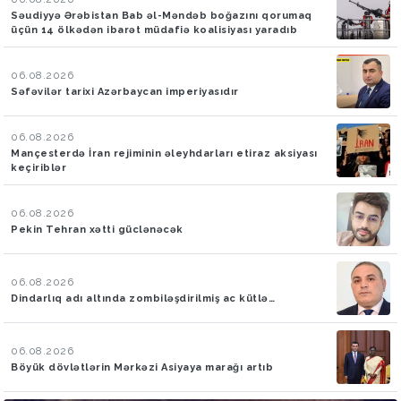
Səudiyyə Ərəbistan Bab əl-Məndəb boğazını qorumaq
üçün 14 ölkədən ibarət müdafiə koalisiyası yaradıb
06.08.2026
Səfəvilər tarixi Azərbaycan imperiyasıdır
06.08.2026
Mançesterdə İran rejiminin əleyhdarları etiraz aksiyası
keçiriblər
06.08.2026
Pekin Tehran xətti güclənəcək
06.08.2026
Dindarlıq adı altında zombiləşdirilmiş ac kütlə…
06.08.2026
Böyük dövlətlərin Mərkəzi Asiyaya marağı artıb