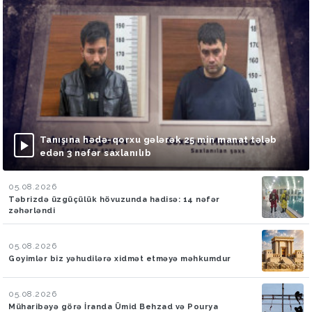
Tanışına hədə-qorxu gələrək 25 min manat tələb
edən 3 nəfər saxlanılıb
05.08.2026
Təbrizdə üzgüçülük hövuzunda hadisə: 14 nəfər
zəhərləndi
05.08.2026
Goyimlər biz yəhudilərə xidmət etməyə məhkumdur
05.08.2026
Müharibəyə görə İranda Ümid Behzad və Pourya