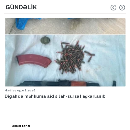
GÜNDƏLIK
Hadisə
05.08.2026
Digahda məhkuma aid silah-sursat aşkarlanıb
Xəbər lenti