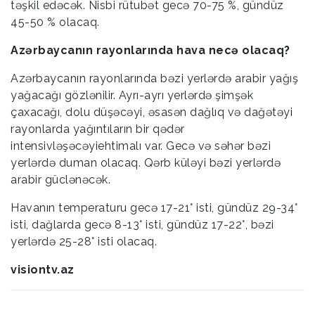
təşkil edəcək. Nisbi rütubət gecə 70-75 %, gündüz
45-50 % olacaq.
Azərbaycanın rayonlarında hava necə olacaq?
Azərbaycanın rayonlarında bəzi yerlərdə arabir yağış
yağacağı gözlənilir. Ayrı-ayrı yerlərdə şimşək
çaxacağı, dolu düşəcəyi, əsasən dağlıq və dağətəyi
rayonlarda yağıntıların bir qədər
intensivləşəcəyiehtimalı var. Gecə və səhər bəzi
yerlərdə duman olacaq. Qərb küləyi bəzi yerlərdə
arabir güclənəcək.
Havanın temperaturu gecə 17-21° isti, gündüz 29-34°
isti, dağlarda gecə 8-13° isti, gündüz 17-22°, bəzi
yerlərdə 25-28° isti olacaq.
visiontv.az