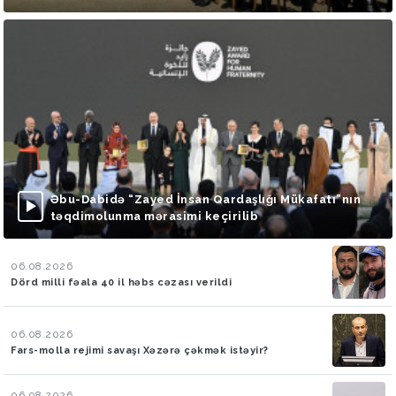
Əbu-Dabidə “Zayed İnsan Qardaşlığı Mükafatı”nın
təqdimolunma mərasimi keçirilib
06.08.2026
Dörd milli fəala 40 il həbs cəzası verildi
06.08.2026
Fars-molla rejimi savaşı Xəzərə çəkmək istəyir?
06.08.2026