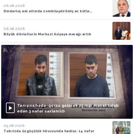
06.08.2026
Dindarlıq adı altında zombiləşdirilmiş ac kütlə…
06.08.2026
Böyük dövlətlərin Mərkəzi Asiyaya marağı artıb
Tanışına hədə-qorxu gələrək 25 min manat tələb
edən 3 nəfər saxlanılıb
05.08.2026
Təbrizdə üzgüçülük hövuzunda hadisə: 14 nəfər