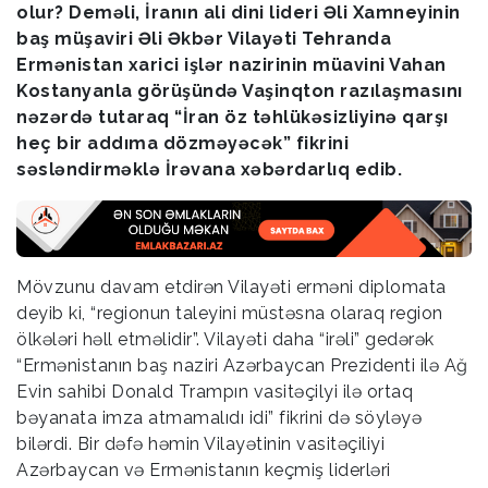
olur? Deməli, İranın ali dini lideri Əli Xamneyinin
baş müşaviri Əli Əkbər Vilayəti Tehranda
Ermənistan xarici işlər nazirinin müavini Vahan
Kostanyanla görüşündə Vaşinqton razılaşmasını
nəzərdə tutaraq “İran öz təhlükəsizliyinə qarşı
heç bir addıma dözməyəcək” fikrini
səsləndirməklə İrəvana xəbərdarlıq edib.
Mövzunu davam etdirən Vilayəti erməni diplomata
deyib ki, “regionun taleyini müstəsna olaraq region
ölkələri həll etməlidir”. Vilayəti daha “irəli” gedərək
“Ermənistanın baş naziri Azərbaycan Prezidenti ilə Ağ
Evin sahibi Donald Trampın vasitəçilyi ilə ortaq
bəyanata imza atmamalıdı idi” fikrini də söyləyə
bilərdi. Bir dəfə həmin Vilayətinin vasitəçiliyi
Azərbaycan və Ermənistanın keçmiş liderləri