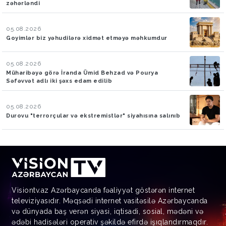
zəhərləndi
05.08.2026
Goyimlər biz yəhudilərə xidmət etməyə məhkumdur
05.08.2026
Müharibəyə görə İranda Ümid Behzad və Pourya
Səfəvvət adlı iki şəxs edam edilib
05.08.2026
Durovu "terrorçular və ekstremistlər" siyahısına salınıb
Visiontv.az Azərbaycanda fəaliyyət göstərən internet
televiziyasıdır. Məqsədi internet vasitəsilə Azərbaycanda
və dünyada baş verən siyasi, iqtisadi, sosial, mədəni və
ədəbi hadisələri operativ şəkildə efirdə işıqlandırmaqdır.