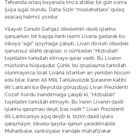
Tehranda ortaq bəyanata imza atdılar, bir gün sonra
Şuşa işğal olundu. Daha Sizin “məsləhətlərə” qulaq
asacaq halımız yoxdur.
Vilayəti Cənubi Qafqaz ölkələrinin daxili işlərinə
qarışarkən, bir başqa iranlı rəsmi Livana gedərək bu
ölkəyə “ağıl” qoymağa çalışıb. Livan dövləti ölkədəki
qanunsuz silahlı qrupları, o cümlədən “Hizbullah”
təşkilatını tərksilah etməyə qərar verib. Bu Livanın
müstəsna hüququdur. Çünki, bu qruplaşma tərksilah
olunmayınca İsrail Livana istənilən an yenidən hücum
edə bilər. İranın Ali Milli Təhlükəsizlik Şurasının katibi
Əli Laricani isə Beyrutda görüşdüyü Livan Prezidenti
Cozef Aundu inandırmağa çalışıb ki, “Hizbullah”
təşkilatını tərksilah etməyin. Bu İranın Livanın daxili
işlərinə qarışması deyil, bəs nədir? Livan Prezidenti
Əli Larincaniyə açıq deyib ki, bizim daxili işlərə
qarışmayın, ölkədə qayda-qanun yaradılmalıdır.
Müharibələr, sanksiyalar İrandakı mühafizəkar