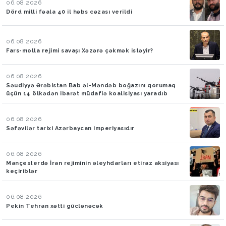
06.08.2026
Dörd milli fəala 40 il həbs cəzası verildi
06.08.2026
Fars-molla rejimi savaşı Xəzərə çəkmək istəyir?
06.08.2026
Səudiyyə Ərəbistan Bab əl-Məndəb boğazını qorumaq
üçün 14 ölkədən ibarət müdafiə koalisiyası yaradıb
06.08.2026
Səfəvilər tarixi Azərbaycan imperiyasıdır
06.08.2026
Mançesterdə İran rejiminin əleyhdarları etiraz aksiyası
keçiriblər
06.08.2026
Pekin Tehran xətti güclənəcək