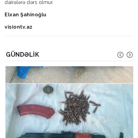
dairələrə dərs olmur.
Elxan Şahinoğlu
visiontv.az
GÜNDƏLIK