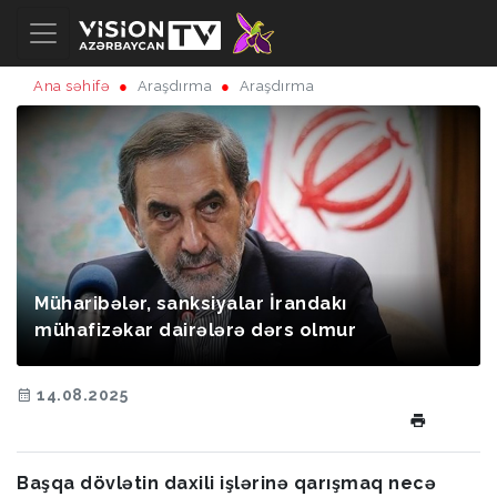
Ana səhifə
Araşdırma
Araşdırma
Müharibələr, sanksiyalar İrandakı
mühafizəkar dairələrə dərs olmur
14.08.2025
Başqa dövlətin daxili işlərinə qarışmaq necə