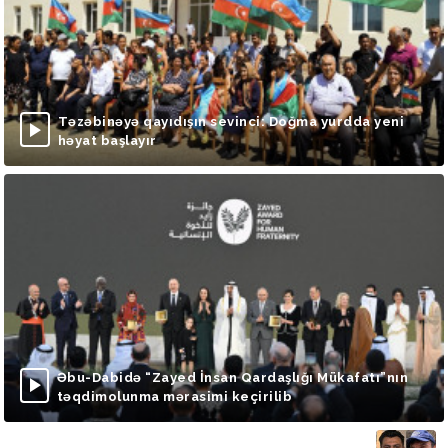
Təzəbinəyə qayıdışın sevinci: Doğma yurdda yeni
həyat başlayır
Əbu-Dabidə “Zayed İnsan Qardaşlığı Mükafatı”nın
təqdimolunma mərasimi keçirilib