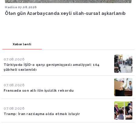
Hadisə
07.08.2026
Ötən ay 13 stomatoloq məsuliyyətə cəlb edilib
Xəbər lenti
07.08.2026
Türkiyədə İŞİD-ə qarşı genişmiqyaslı əməliyyat: 104
şübhəli saxlanıldı
07.08.2026
Fransada son altı ilin işsizlik rekordu
07.08.2026
Tramp: İran razılaşma əldə etmək istəyir