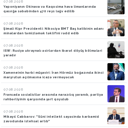
07.08.2026
Yaponiyanın Okinava və Kaqosima hava limanlarında
qasırğa səbəbindən 470 reys ləğv edilib
07.08.2026
Şimali Kipr Prezidenti: Nikosiya BMT Baş katibinin adanı
minalardan təmizləmək təklifini rədd edib
07.08.2026
ISW: Rusiya ukraynalı əsirlərdən ibarət döyüş bölmələri
yaradır
07.08.2026
Xameneinin hərbi müşaviri: İran Hörmüz boğazında ikinci
marşrutun açılmasına icazə verməyəcək
07.08.2026
Fransada sosialistlər arasında narazılıq yaranıb, partiya
rəhbərliyinin qarşısında şərt qoyulub
07.08.2026
Mikayıl Cabbarov: "Süni intellekt sayəsində karbamid
zavodunda istehsal artıb"