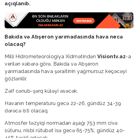
açıqlanıb.
Bakıda və Abşeron yarımadasında hava necə
olacaq?
Milli Hidrometeorologiya Xidmətindən
Visiontv.az
-a
verilən xəbərə görə, Bakıda və Abşeron
yarımadasında hava şəraitinin yağmursuz keçəcəyi
gözlənilir.
Zəif cənub-şərq küləyi əsəcək.
Havanın temperaturu gecə 22-26, gündüz 34-39
dərəcə isti olacaq.
Atmosfer təzyiqi normadan aşağı 753 mm civə
sütunu, nisbi rütubət isə gecə 65-75%, gündüz 40-
45% təşkil edəcək.