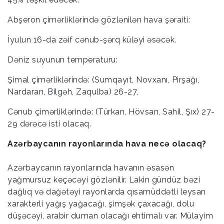
Abşeron çimərliklərində gözlənilən hava şəraiti:
İyulun 16-da zəif cənub-şərq küləyi əsəcək.
Dəniz suyunun temperaturu:
Şimal çimərliklərində: (Sumqayıt, Novxanı, Pirşağı,
Nardaran, Bilgəh, Zaqulba) 26-27,
Cənub çimərliklərində: (Türkan, Hövsan, Sahil, Şıx) 27-
29 dərəcə isti olacaq.
Azərbaycanın rayonlarında hava necə olacaq?
Azərbaycanın rayonlarında havanın əsasən
yağmursuz keçəcəyi gözlənilir. Lakin gündüz bəzi
dağlıq və dağətəyi rayonlarda qısamüddətli leysan
xarakterli yağış yağacağı, şimşək çaxacağı, dolu
düşəcəyi, arabir duman olacağı ehtimalı var. Mülayim