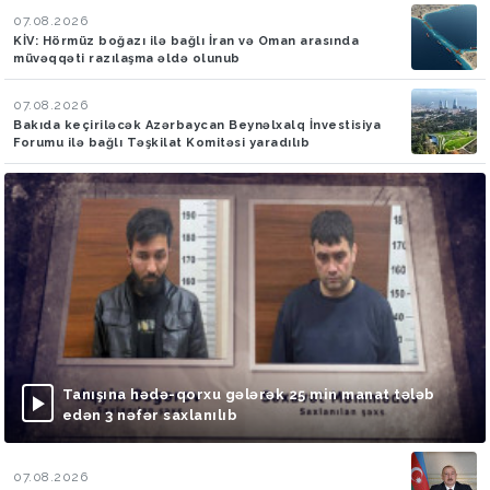
07.08.2026
KİV: Hörmüz boğazı ilə bağlı İran və Oman arasında
müvəqqəti razılaşma əldə olunub
07.08.2026
Bakıda keçiriləcək Azərbaycan Beynəlxalq İnvestisiya
Forumu ilə bağlı Təşkilat Komitəsi yaradılıb
Tanışına hədə-qorxu gələrək 25 min manat tələb
edən 3 nəfər saxlanılıb
07.08.2026