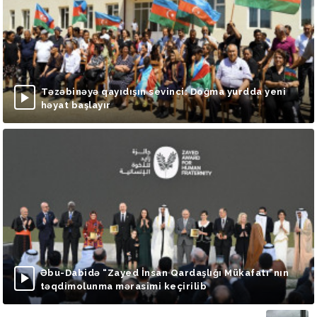
Təzəbinəyə qayıdışın sevinci: Doğma yurdda yeni
həyat başlayır
Əbu-Dabidə “Zayed İnsan Qardaşlığı Mükafatı”nın
təqdimolunma mərasimi keçirilib