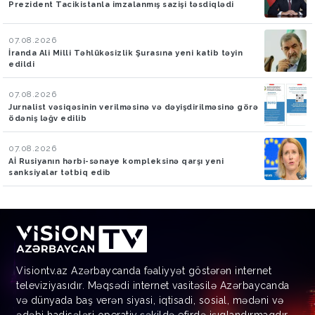
Prezident Tacikistanla imzalanmış sazişi təsdiqlədi
07.08.2026
İranda Ali Milli Təhlükəsizlik Şurasına yeni katib təyin
edildi
07.08.2026
Jurnalist vəsiqəsinin verilməsinə və dəyişdirilməsinə görə
ödəniş ləğv edilib
07.08.2026
Aİ Rusiyanın hərbi-sənaye kompleksinə qarşı yeni
sanksiyalar tətbiq edib
Visiontv.az Azərbaycanda fəaliyyət göstərən internet
televiziyasıdır. Məqsədi internet vasitəsilə Azərbaycanda
və dünyada baş verən siyasi, iqtisadi, sosial, mədəni və