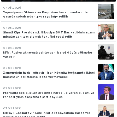
07.08.2026
Yaponiyanın Okinava və Kaqosima hava limanlarında
qasırğa səbəbindən 470 reys ləğv edilib
07.08.2026
Şimali Kipr Prezidenti: Nikosiya BMT Baş katibinin adanı
minalardan təmizləmək təklifini rədd edib
07.08.2026
ISW: Rusiya ukraynalı əsirlərdən ibarət döyüş bölmələri
yaradır
07.08.2026
Xameneinin hərbi müşaviri: İran Hörmüz boğazında ikinci
marşrutun açılmasına icazə verməyəcək
07.08.2026
Fransada sosialistlər arasında narazılıq yaranıb, partiya
rəhbərliyinin qarşısında şərt qoyulub
07.08.2026
Mikayıl Cabbarov: "Süni intellekt sayəsində karbamid