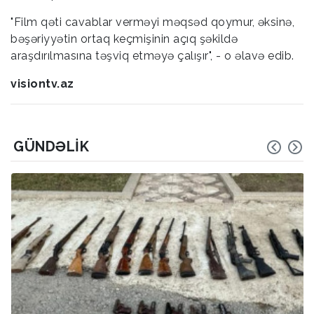
"Film qəti cavablar verməyi məqsəd qoymur, əksinə,
bəşəriyyətin ortaq keçmişinin açıq şəkildə
araşdırılmasına təşviq etməyə çalışır", - o əlavə edib.
visiontv.az
GÜNDƏLIK