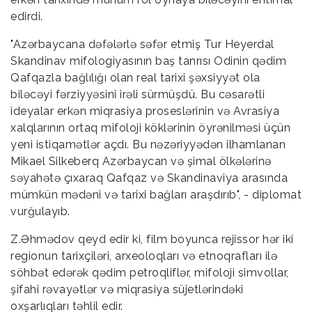
edirdi.
"Azərbaycana dəfələrlə səfər etmiş Tur Heyerdal
Skandinav mifologiyasının baş tanrısı Odinin qədim
Qafqazla bağlılığı olan real tarixi şəxsiyyət ola
biləcəyi fərziyyəsini irəli sürmüşdü. Bu cəsarətli
ideyalar erkən miqrasiya proseslərinin və Avrasiya
xalqlarının ortaq mifoloji köklərinin öyrənilməsi üçün
yeni istiqamətlər açdı. Bu nəzəriyyədən ilhamlanan
Mikael Silkeberq Azərbaycan və şimal ölkələrinə
səyahətə çıxaraq Qafqaz və Skandinaviya arasında
mümkün mədəni və tarixi bağları araşdırıb", - diplomat
vurğulayıb.
Z.Əhmədov qeyd edir ki, film boyunca rejissor hər iki
regionun tarixçiləri, arxeoloqları və etnoqrafları ilə
söhbət edərək qədim petroqliflər, mifoloji simvollar,
şifahi rəvayətlər və miqrasiya süjetlərindəki
oxşarlıqları təhlil edir.