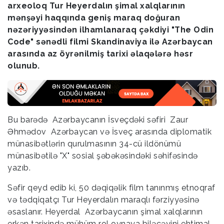
arxeoloq Tur Heyerdalın şimal xalqlarının
mənşəyi haqqında geniş maraq doğuran
nəzəriyyəsindən ilhamlanaraq çəkdiyi "The Odin
Code" sənədli filmi Skandinaviya ilə Azərbaycan
arasında az öyrənilmiş tarixi əlaqələrə həsr
olunub.
Bu barədə Azərbaycanın İsveçdəki səfiri Zaur
Əhmədov Azərbaycan və İsveç arasında diplomatik
münasibətlərin qurulmasının 34-cü ildönümü
münasibətilə "X" sosial şəbəkəsindəki səhifəsində
yazıb.
Səfir qeyd edib ki, 50 dəqiqəlik film tanınmış etnoqraf
və tədqiqatçı Tur Heyerdalın maraqlı fərziyyəsinə
əsaslanır. Heyerdal Azərbaycanın şimal xalqlarının
erkən tarixində mühüm rol oynaya biləcəyini ehtimal