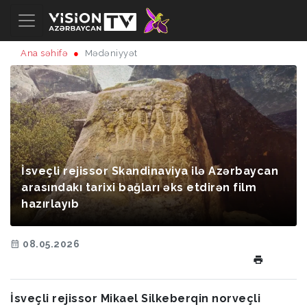
Ana səhifə
Mədəniyyət
İsveçli rejissor Skandinaviya ilə Azərbaycan
arasındakı tarixi bağları əks etdirən film
hazırlayıb
08.05.2026
İsveçli rejissor Mikael Silkeberqin norveçli