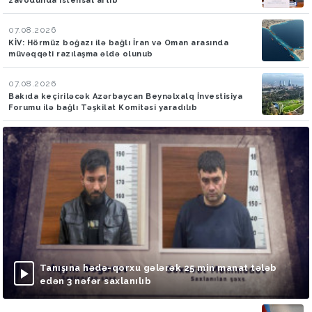
zavodunda istehsal artıb"
07.08.2026
KİV: Hörmüz boğazı ilə bağlı İran və Oman arasında
müvəqqəti razılaşma əldə olunub
07.08.2026
Bakıda keçiriləcək Azərbaycan Beynəlxalq İnvestisiya
Forumu ilə bağlı Təşkilat Komitəsi yaradılıb
Tanışına hədə-qorxu gələrək 25 min manat tələb
edən 3 nəfər saxlanılıb