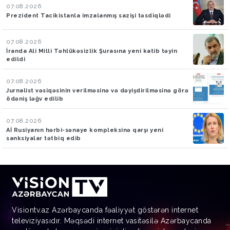
07.08.2026
Prezident Tacikistanla imzalanmış sazişi təsdiqlədi
07.08.2026
İranda Ali Milli Təhlükəsizlik Şurasına yeni katib təyin
edildi
07.08.2026
Jurnalist vəsiqəsinin verilməsinə və dəyişdirilməsinə görə
ödəniş ləğv edilib
07.08.2026
Aİ Rusiyanın hərbi-sənaye kompleksinə qarşı yeni
sanksiyalar tətbiq edib
Visiontv.az Azərbaycanda fəaliyyət göstərən internet
televiziyasıdır. Məqsədi internet vasitəsilə Azərbaycanda