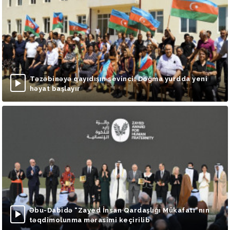
Təzəbinəyə qayıdışın sevinci: Doğma yurdda yeni
həyat başlayır
Əbu-Dabidə “Zayed İnsan Qardaşlığı Mükafatı”nın
təqdimolunma mərasimi keçirilib