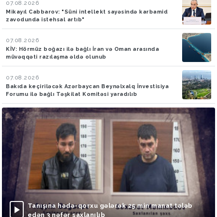
07.08.2026
Mikayıl Cabbarov: "Süni intellekt sayəsində karbamid
zavodunda istehsal artıb"
07.08.2026
KİV: Hörmüz boğazı ilə bağlı İran və Oman arasında
müvəqqəti razılaşma əldə olunub
07.08.2026
Bakıda keçiriləcək Azərbaycan Beynəlxalq İnvestisiya
Forumu ilə bağlı Təşkilat Komitəsi yaradılıb
Tanışına hədə-qorxu gələrək 25 min manat tələb
edən 3 nəfər saxlanılıb