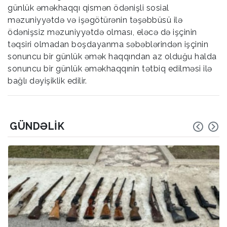
günlük əməkhaqqı qismən ödənişli sosial
məzuniyyətdə və işəgötürənin təşəbbüsü ilə
ödənişsiz məzuniyyətdə olması, eləcə də işçinin
təqsiri olmadan boşdayanma səbəblərindən işçinin
sonuncu bir günlük əmək haqqından az olduğu halda
sonuncu bir günlük əməkhaqqınin tətbiq edilməsi ilə
bağlı dəyişiklik edilir.
GÜNDƏLIK