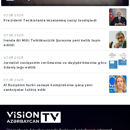
07.08.2026
Prezident Tacikistanla imzalanmış sazişi təsdiqlədi
07.08.2026
İranda Ali Milli Təhlükəsizlik Şurasına yeni katib təyin
edildi
07.08.2026
Jurnalist vəsiqəsinin verilməsinə və dəyişdirilməsinə görə
ödəniş ləğv edilib
07.08.2026
Aİ Rusiyanın hərbi-sənaye kompleksinə qarşı yeni
sanksiyalar tətbiq edib