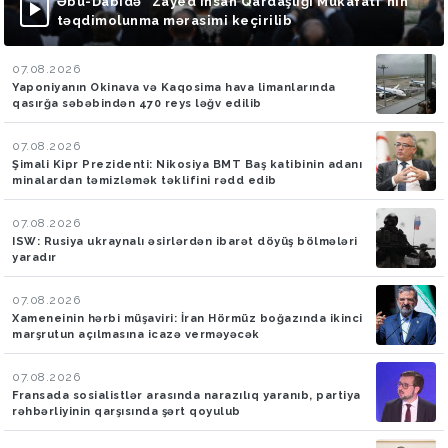
Əbu-Dabidə “Zayed İnsan Qardaşlığı Mükafatı”nın
təqdimolunma mərasimi keçirilib
07.08.2026
Yaponiyanın Okinava və Kaqosima hava limanlarında
qasırğa səbəbindən 470 reys ləğv edilib
07.08.2026
Şimali Kipr Prezidenti: Nikosiya BMT Baş katibinin adanı
minalardan təmizləmək təklifini rədd edib
07.08.2026
ISW: Rusiya ukraynalı əsirlərdən ibarət döyüş bölmələri
yaradır
07.08.2026
Xameneinin hərbi müşaviri: İran Hörmüz boğazında ikinci
marşrutun açılmasına icazə verməyəcək
07.08.2026
Fransada sosialistlər arasında narazılıq yaranıb, partiya
rəhbərliyinin qarşısında şərt qoyulub