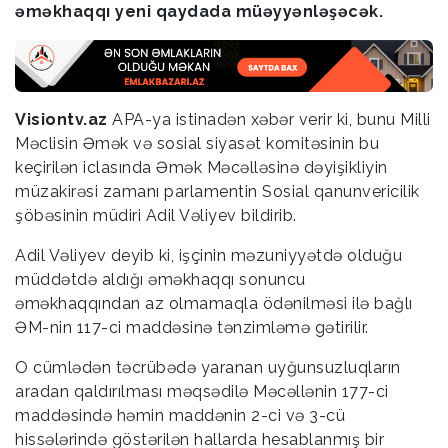
əməkhaqqı yeni qaydada müəyyənləşəcək.
Visiontv.az
APA-ya istinadən xəbər verir ki, bunu Milli
Məclisin Əmək və sosial siyasət komitəsinin bu
keçirilən iclasında Əmək Məcəlləsinə dəyişikliyin
müzakirəsi zamanı parlamentin Sosial qanunvericilik
şöbəsinin müdiri Adil Vəliyev bildirib.
Adil Vəliyev deyib ki, işçinin məzuniyyətdə olduğu
müddətdə aldığı əməkhaqqı sonuncu
əməkhaqqından az olmamaqla ödənilməsi ilə bağlı
ƏM-nin 117-ci maddəsinə tənzimləmə gətirilir.
O cümlədən təcrübədə yaranan uyğunsuzluqların
aradan qaldırılması məqsədilə Məcəllənin 177-ci
maddəsində həmin maddənin 2-ci və 3-cü
hissələrində göstərilən hallarda hesablanmış bir