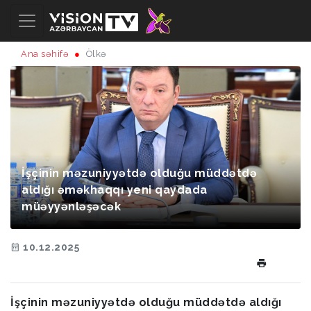
Ana səhifə
Ölkə
İşçinin məzuniyyətdə olduğu müddətdə
aldığı əməkhaqqı yeni qaydada
müəyyənləşəcək
10.12.2025
İşçinin məzuniyyətdə olduğu müddətdə aldığı