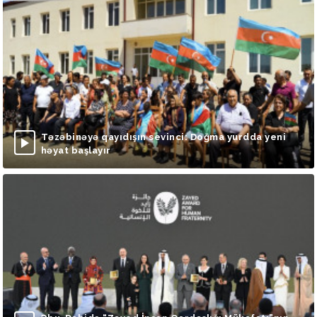
Təzəbinəyə qayıdışın sevinci: Doğma yurdda yeni
həyat başlayır