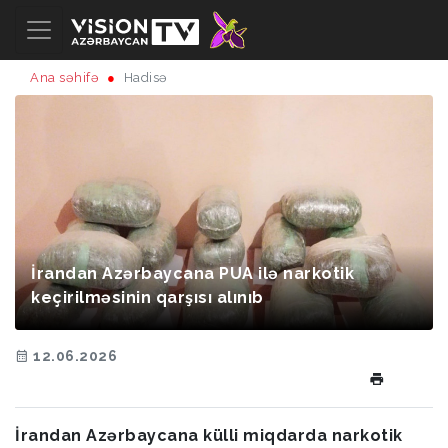
Ana səhifə
Hadisə
İrandan Azərbaycana PUA ilə narkotik
keçirilməsinin qarşısı alınıb
12.06.2026
İrandan Azərbaycana külli miqdarda narkotik