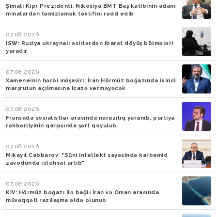
Şimali Kipr Prezidenti: Nikosiya BMT Baş katibinin adanı
minalardan təmizləmək təklifini rədd edib
07.08.2026
ISW: Rusiya ukraynalı əsirlərdən ibarət döyüş bölmələri
yaradır
07.08.2026
Xameneinin hərbi müşaviri: İran Hörmüz boğazında ikinci
marşrutun açılmasına icazə verməyəcək
07.08.2026
Fransada sosialistlər arasında narazılıq yaranıb, partiya
rəhbərliyinin qarşısında şərt qoyulub
07.08.2026
Mikayıl Cabbarov: "Süni intellekt sayəsində karbamid
zavodunda istehsal artıb"
07.08.2026
KİV: Hörmüz boğazı ilə bağlı İran və Oman arasında
müvəqqəti razılaşma əldə olunub