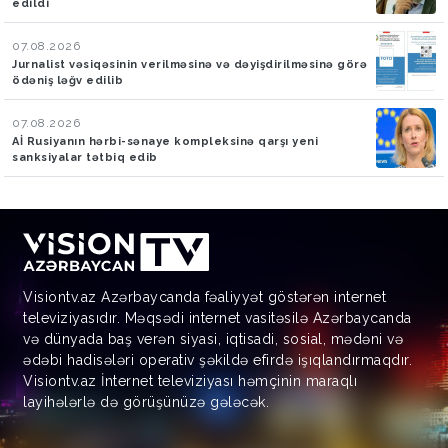
edildi
07.08.2026
Jurnalist vəsiqəsinin verilməsinə və dəyişdirilməsinə görə
ödəniş ləğv edilib
07.08.2026
Aİ Rusiyanın hərbi-sənaye kompleksinə qarşı yeni
sanksiyalar tətbiq edib
Visiontv.az Azərbaycanda fəaliyyət göstərən internet
televiziyasıdır. Məqsədi internet vasitəsilə Azərbaycanda
və dünyada baş verən siyasi, iqtisadi, sosial, mədəni və
ədəbi hadisələri operativ şəkildə efirdə işıqlandırmaqdır.
Visiontv.az İnternet televiziyası həmçinin maraqlı
layihələrlə də görüşünüzə gələcək.