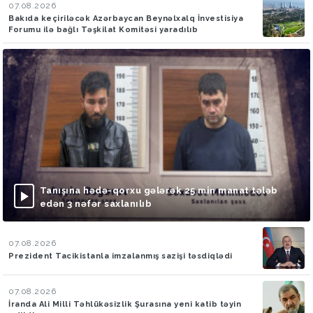
07.08.2026
Bakıda keçiriləcək Azərbaycan Beynəlxalq İnvestisiya
Forumu ilə bağlı Təşkilat Komitəsi yaradılıb
Tanışına hədə-qorxu gələrək 25 min manat tələb
edən 3 nəfər saxlanılıb
07.08.2026
Prezident Tacikistanla imzalanmış sazişi təsdiqlədi
07.08.2026
İranda Ali Milli Təhlükəsizlik Şurasına yeni katib təyin