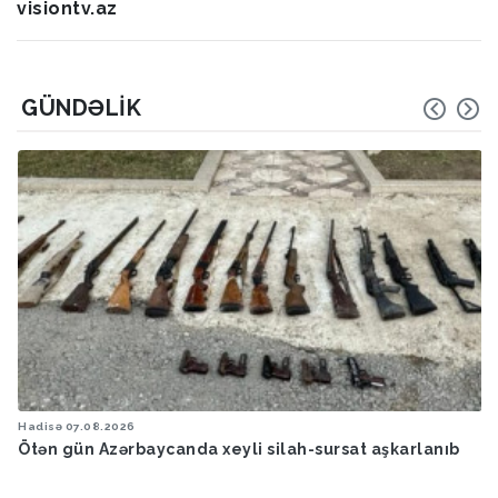
visiontv.az
GÜNDƏLIK
Hadisə
07.08.2026
Ötən gün Azərbaycanda xeyli silah-sursat aşkarlanıb