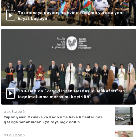
Təzəbinəyə qayıdışın sevinci: Doğma yurdda yeni
həyat başlayır
Əbu-Dabidə “Zayed İnsan Qardaşlığı Mükafatı”nın
təqdimolunma mərasimi keçirilib
07.08.2026
Yaponiyanın Okinava və Kaqosima hava limanlarında
qasırğa səbəbindən 470 reys ləğv edilib
07.08.2026