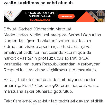
vasitə keçirilməsinə cəhd olunub.
Dövlət Sərhəd Xidmətinin Mətbuat
Mərkəzindən verilən xəbərə görə, Sərhəd Qoşunları
Komandanlığının “Lənkəran” sərhəd dəstəsinin
xidməti ərazisində aparılmış sərhəd axtarışı və
əməliyyat tədbirləri nəticəsində külli miqdarda
narkotik vasitənin pilotsuz uçuş aparatı (PUA)
vasitəsilə İran İslam Respublikasından Azərbaycan
Respublikası ərazisinə keçirilməsinin qarşısı alınıb.
Axtarış tədbirləri nəticəsində sərhədyanı sahədən
ümumi çəkisi 13 kiloqram 956 qram narkotik vasitə
marixuana aşkar olunaraq götürülüb.
Fakt üzrə əməliyyat-istintaq tədbirləri davam etdirilir.