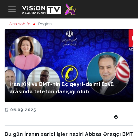
Ana səhifə
Region
İran XİN və BMT-nin üç qeyri-daimi üzvü
arasında telefon danışığı olub
06.09.2025
Bu gün İranın xarici işlər naziri Abbas Əraqçı BMT