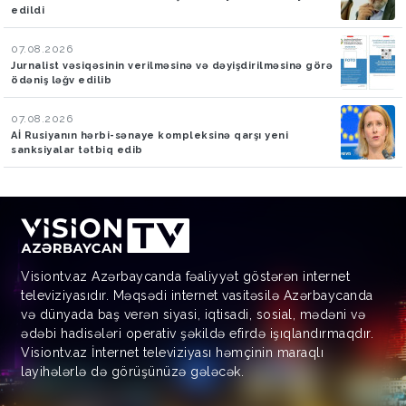
edildi
07.08.2026
Jurnalist vəsiqəsinin verilməsinə və dəyişdirilməsinə görə
ödəniş ləğv edilib
07.08.2026
Aİ Rusiyanın hərbi-sənaye kompleksinə qarşı yeni
sanksiyalar tətbiq edib
Visiontv.az Azərbaycanda fəaliyyət göstərən internet
televiziyasıdır. Məqsədi internet vasitəsilə Azərbaycanda
və dünyada baş verən siyasi, iqtisadi, sosial, mədəni və
ədəbi hadisələri operativ şəkildə efirdə işıqlandırmaqdır.
Visiontv.az İnternet televiziyası həmçinin maraqlı
layihələrlə də görüşünüzə gələcək.