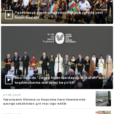
Təzəbinəyə qayıdışın sevinci: Doğma yurdda yeni
həyat başlayır
Əbu-Dabidə “Zayed İnsan Qardaşlığı Mükafatı”nın
təqdimolunma mərasimi keçirilib
07.08.2026
Yaponiyanın Okinava və Kaqosima hava limanlarında
qasırğa səbəbindən 470 reys ləğv edilib