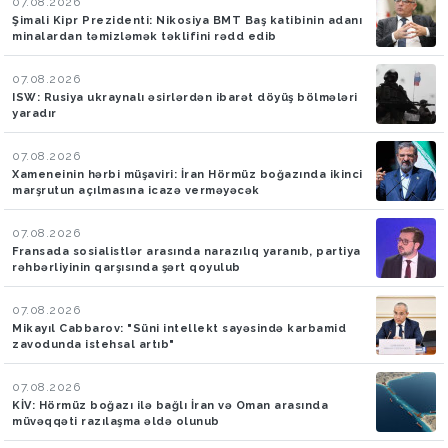
07.08.2026
Şimali Kipr Prezidenti: Nikosiya BMT Baş katibinin adanı
minalardan təmizləmək təklifini rədd edib
07.08.2026
ISW: Rusiya ukraynalı əsirlərdən ibarət döyüş bölmələri
yaradır
07.08.2026
Xameneinin hərbi müşaviri: İran Hörmüz boğazında ikinci
marşrutun açılmasına icazə verməyəcək
07.08.2026
Fransada sosialistlər arasında narazılıq yaranıb, partiya
rəhbərliyinin qarşısında şərt qoyulub
07.08.2026
Mikayıl Cabbarov: "Süni intellekt sayəsində karbamid
zavodunda istehsal artıb"
07.08.2026
KİV: Hörmüz boğazı ilə bağlı İran və Oman arasında
müvəqqəti razılaşma əldə olunub