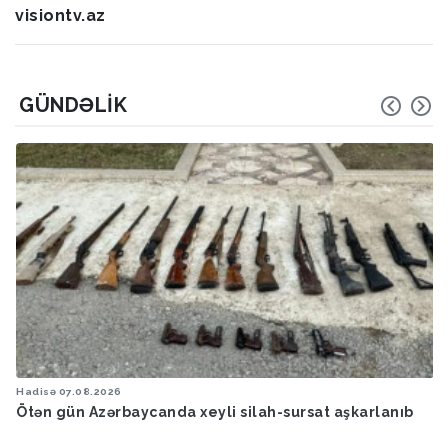
visiontv.az
GÜNDƏLIK
Hadisə
07.08.2026
Ötən gün Azərbaycanda xeyli silah-sursat aşkarlanıb