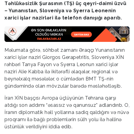
Təhlükəsizlik Şurasının (TŞ) üç qeyri-daimi üzvü
– Yunanıstan, Sloveniya və Syerra Leonenin
xarici işlər nazirləri ilə telefon danışığı aparıb.
Məlumata görə, söhbət zamanı Əraqçı Yunanıstanın
xarici işlər naziri Giorgos Gerapetritis, Sloveniya XİN
rəhbəri Tanya Fayon və Syerra Leonun xarici işlər
naziri Alie Kabba ilə ikitərəfli əlaqələr, regional və
beynəlxalq məsələlər, o cümlədən BMT TŞ-nin
gündəmində olan mövzular barədə məsləhətləşib.
İran XİN başçısı Avropa üçlüyünün Tehrana qarşı
atdığı son addımı “əsassız və qanunsuz” adlandırıb. O,
İranın diplomatik həll yollarına sadiq qaldığını və nüvə
proqramı ilə bağlı problemlərin sülh yolu ilə həllinə
üstünlük verildiyini iddia edib.