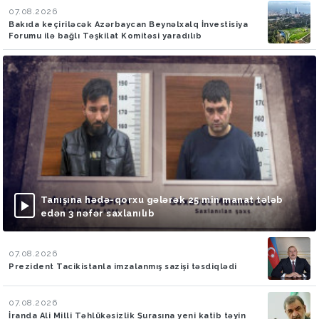
07.08.2026
Bakıda keçiriləcək Azərbaycan Beynəlxalq İnvestisiya
Forumu ilə bağlı Təşkilat Komitəsi yaradılıb
Tanışına hədə-qorxu gələrək 25 min manat tələb
edən 3 nəfər saxlanılıb
07.08.2026
Prezident Tacikistanla imzalanmış sazişi təsdiqlədi
07.08.2026
İranda Ali Milli Təhlükəsizlik Şurasına yeni katib təyin