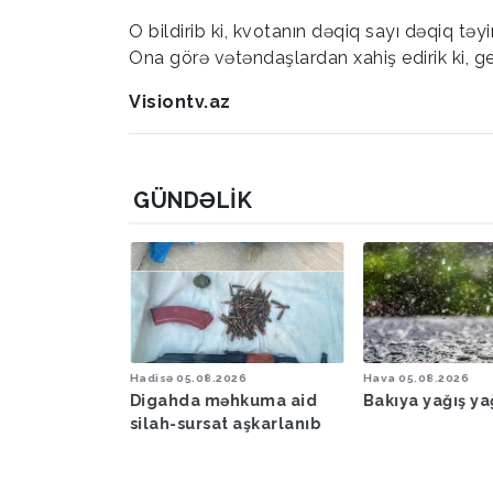
O bildirib ki, kvotanın dəqiq sayı dəqiq təy
Ona görə vətəndaşlardan xahiş edirik ki, ge
Visiontv.az
GÜNDƏLIK
6
Hadisə
05.08.2026
Hava
05.08.2026
şəraiti ilə
Digahda məhkuma aid
Bakıya yağış y
əbərdarlıq
silah-sursat aşkarlanıb