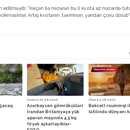
in edilməyib: "Keçən ilə nəzərən bu il kvota az nəzərdə tut
cikməsinlər. Artıq kvotanın, təxminən, yarıdan çoxu dolub”
Hadisə
05.08.2026
Ölkə
04.08.2026
ağacaq
Azərbaycan gömrükçüləri
Bakcell rouminqi i
İrandan Britaniyaya yük
tətilində dünyanı k
aparan maşında 4,5 kq
tiryək aşkarlayıblar-
FOTO