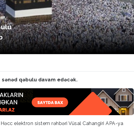
bulu
b
ün sənəd qəbulu davam edəcək.
, Həcc elektron sistem rəhbəri Vüsal Cahangiri APA-ya