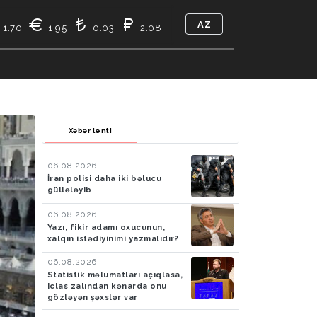
AZ
1.70
1.95
0.03
2.08
TIKASI
BIZ KIMIK
ƏLAQƏ
Xəbər lenti
06.08.2026
İran polisi daha iki bəlucu
güllələyib
06.08.2026
Yazı, fikir adamı oxucunun,
xalqın istədiyinimi yazmalıdır?
06.08.2026
Statistik məlumatları açıqlasa,
iclas zalından kənarda onu
gözləyən şəxslər var