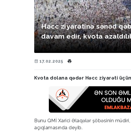
Həcc ziyarətinə sənəd qə
davam edir, kvota azaldılı
17.02.2025
Kvota dolana qədər Həcc ziyarəti üç
Bunu QMİ Xarici Əlaqələr şöbəsinin müdiri
açıqlamasında deyib.