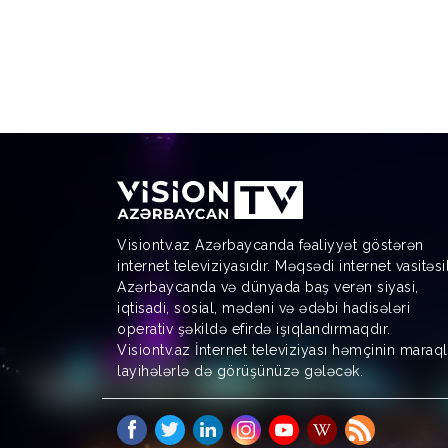
Visiontv.az Azərbaycanda fəaliyyət göstərən
internet televiziyasıdır. Məqsədi internet vasitəsi
Azərbaycanda və dünyada baş verən siyasi,
iqtisadi, sosial, mədəni və ədəbi hadisələri
operativ şəkildə efirdə işıqlandırmaqdır.
Visiontv.az İnternet televiziyası həmçinin maraql
layihələrlə də görüşünüzə gələcək.