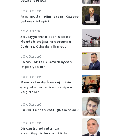
cəzası verildi
06.08.2026
Fars-molla rejimi savaşı Xəzərə
çəkmək istəyir?
06.08.2026
Səudiyyə Ərəbistan Bab əl-
Məndəb boğazını qorumaq
üçün 14 ölkədən ibarət
müdafiə koalisiyası yaradıb
06.08.2026
Səfəvilər tarixi Azərbaycan
imperiyasıdır
06.08.2026
Mançesterdə İran rejiminin
əleyhdarları etiraz aksiyası
keçiriblər
06.08.2026
Pekin Tehran xətti güclənəcək
06.08.2026
Dindarlıq adı altında
zombiləşdirilmiş ac kütlə…