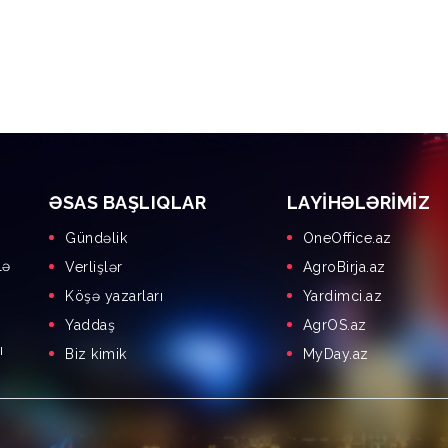
ƏSAS BAŞLIQLAR
LAYIHƏLƏRIMIZ
Gündəlik
OneOffice.az
lə
Verlişlər
AgroBirja.az
Köşə yazarları
Yardimci.az
Yaddaş
AgrOS.az
ı
Biz kimik
MyDay.az