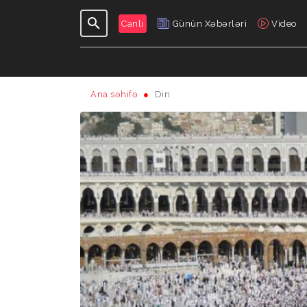
Canlı
Günün Xəbərləri
Video
Ana səhifə
Din
GÜNDƏLIK
VERILIŞLƏR