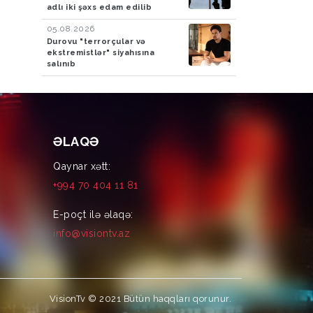
adlı iki şəxs edam edilib
05.08.2026
Durovu "terrorçular və
ekstremistlər" siyahısına
salınıb
ƏLAQƏ
Qaynar xətt:
+994 70 404 11 81
E-poçt ilə əlaqə:
info@visiontv.az
VisionTv © 2021
Bütün haqqları qorunur.