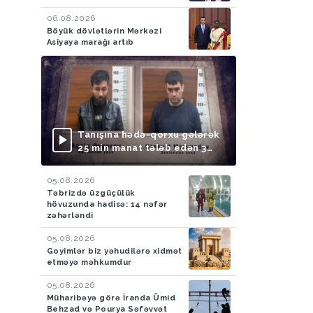
06.08.2026
Böyük dövlətlərin Mərkəzi
Asiyaya marağı artıb
Tanışına hədə-qorxu gələrək
25 min manat tələb edən 3
nəfər saxlanılıb
05.08.2026
Təbrizdə üzgüçülük
hövuzunda hadisə: 14 nəfər
zəhərləndi
05.08.2026
Goyimlər biz yəhudilərə xidmət
etməyə məhkumdur
05.08.2026
Müharibəyə görə İranda Ümid
Behzad və Pourya Səfəvvət