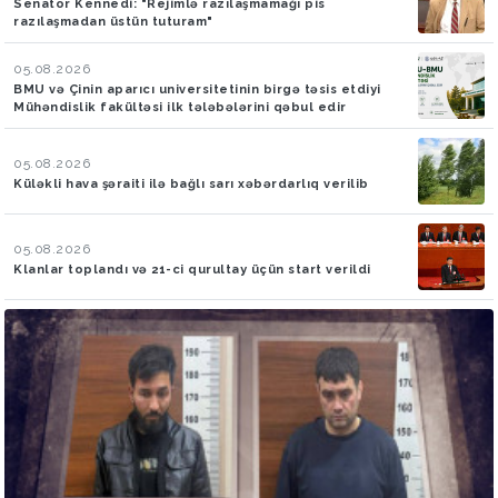
Senator Kennedi: "Rejimlə razılaşmamağı pis
razılaşmadan üstün tuturam"
05.08.2026
BMU və Çinin aparıcı universitetinin birgə təsis etdiyi
Mühəndislik fakültəsi ilk tələbələrini qəbul edir
05.08.2026
Küləkli hava şəraiti ilə bağlı sarı xəbərdarlıq verilib
05.08.2026
Klanlar toplandı və 21-ci qurultay üçün start verildi