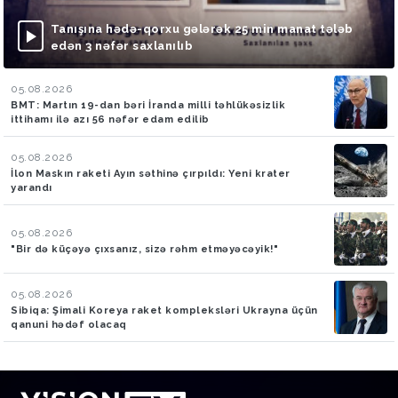
Tanışına hədə-qorxu gələrək 25 min manat tələb
edən 3 nəfər saxlanılıb
05.08.2026
BMT: Martın 19-dan bəri İranda milli təhlükəsizlik
ittihamı ilə azı 56 nəfər edam edilib
05.08.2026
İlon Maskın raketi Ayın səthinə çırpıldı: Yeni krater
yarandı
05.08.2026
"Bir də küçəyə çıxsanız, sizə rəhm etməyəcəyik!"
05.08.2026
Sibiqa: Şimali Koreya raket kompleksləri Ukrayna üçün
qanuni hədəf olacaq