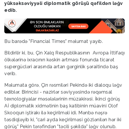
yüksəksəviyyəli diplomatik görüşü qəfildən ləğv
edib.
Bu barədə "Financial Times" məlumat yayıb.
Bildirilir ki, bu, Çin Xalq Respublikasının Avropa İttifaqı
ölkələrinə ixracının kəskin artması fonunda ticarət
supergücləri arasında artan gərginlik şəraitində baş
verib.
Məlumata görə, Çin rəsmiləri Pekində iki dialoqu ləğv
ediblər. Birincisi - nazirlər səviyyəsində rəqəmsal
texnologiyalar məsələlərinin müzakirəsi. İkinci görüş
Aİ diplomatik xidmətinin baş katibinin müavini Olof
Skooqun iştirakı ilə keçirilməli idi. Mənbə nəşrə
təsdiqləyib ki, "cari ayda keçirilməsi gözlənilən hər iki
görüş" Pekin tərəfindən "təcili şəkildə" ləğv olunub.