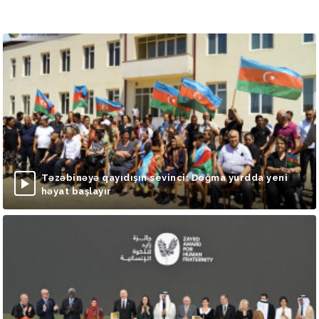
Təzəbinəyə qayıdışın sevinci: Doğma yurdda yeni
həyat başlayır