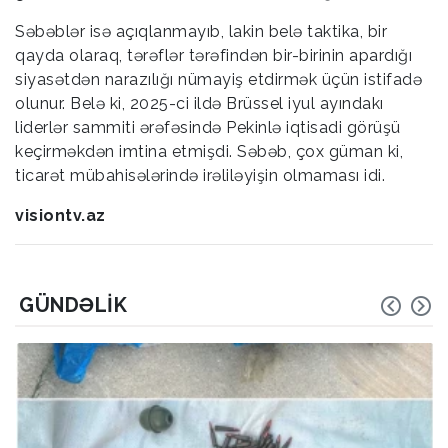
Səbəblər isə açıqlanmayıb, lakin belə taktika, bir
qayda olaraq, tərəflər tərəfindən bir-birinin apardığı
siyasətdən narazılığı nümayiş etdirmək üçün istifadə
olunur. Belə ki, 2025-ci ildə Brüssel iyul ayındakı
liderlər sammiti ərəfəsində Pekinlə iqtisadi görüşü
keçirməkdən imtina etmişdi. Səbəb, çox güman ki,
ticarət mübahisələrində irəliləyişin olmaması idi.
visiontv.az
GÜNDƏLIK