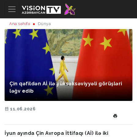
Ana səhifə
Dünya
Çin qəfildən Aİ ilə yüksəksəviyyəli görüşləri
ləğv edib
11.06.2026
İyun ayında Çin Avropa İttifaqı (Aİ) ilə iki