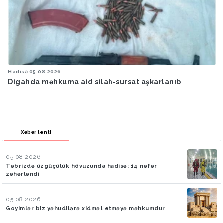
Hadisə
05.08.2026
Digahda məhkuma aid silah-sursat aşkarlanıb
Xəbər lenti
05.08.2026
Təbrizdə üzgüçülük hövuzunda hadisə: 14 nəfər
zəhərləndi
05.08.2026
Goyimlər biz yəhudilərə xidmət etməyə məhkumdur