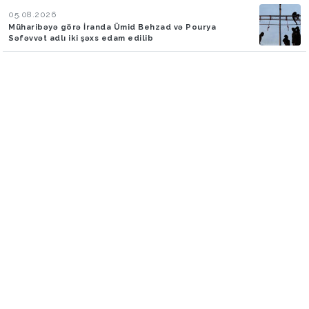
05.08.2026
Müharibəyə görə İranda Ümid Behzad və Pourya
Səfəvvət adlı iki şəxs edam edilib