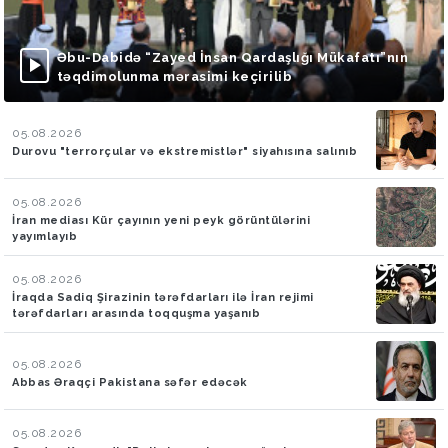
Əbu-Dabidə “Zayed İnsan Qardaşlığı Mükafatı”nın
təqdimolunma mərasimi keçirilib
05.08.2026
Durovu "terrorçular və ekstremistlər" siyahısına salınıb
05.08.2026
İran mediası Kür çayının yeni peyk görüntülərini
yayımlayıb
05.08.2026
İraqda Sadiq Şirazinin tərəfdarları ilə İran rejimi
tərəfdarları arasında toqquşma yaşanıb
05.08.2026
Abbas Əraqçi Pakistana səfər edəcək
05.08.2026