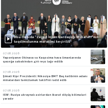
Əbu-Dabidə “Zayed İnsan Qardaşlığı Mükafatı”nın
təqdimolunma mərasimi keçirilib
07.08.2026
Yaponiyanın Okinava və Kaqosima hava limanlarında
qasırğa səbəbindən 470 reys ləğv edilib
07.08.2026
Şimali Kipr Prezidenti: Nikosiya BMT Baş katibinin adanı
minalardan təmizləmək təklifini rədd edib
07.08.2026
ISW: Rusiya ukraynalı əsirlərdən ibarət döyüş bölmələri
yaradır