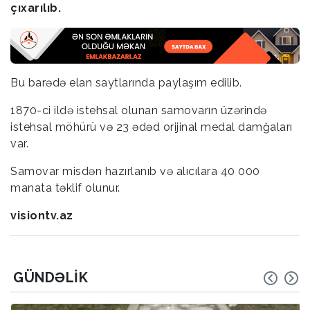
çıxarılıb.
Bu barədə elan saytlarında paylaşım edilib.
1870-ci ildə istehsal olunan samovarın üzərində
istehsal möhürü və 23 ədəd orijinal medal damğaları
var.
Samovar misdən hazırlanıb və alıcılara 40 000
manata təklif olunur.
visiontv.az
GÜNDƏLIK