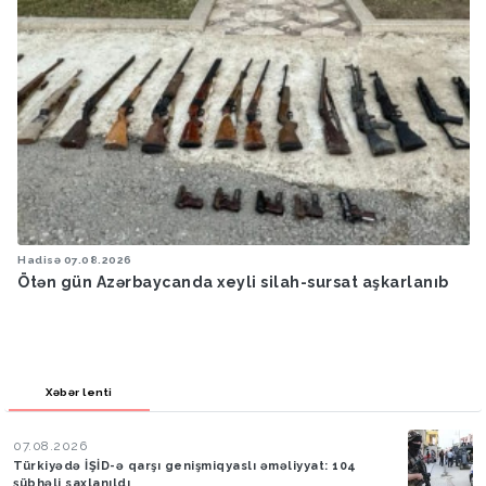
.2026
Hadisə
07.08.202
zərbaycanda xeyli silah-sursat aşkarlanıb
Ötən ay 13 s
Xəbər lenti
07.08.2026
Türkiyədə İŞİD-ə qarşı genişmiqyaslı əməliyyat: 104
şübhəli saxlanıldı