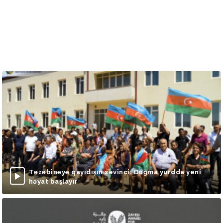
Təzəbinəyə qayıdışın sevinci: Doğma yurdda yeni
həyat başlayır