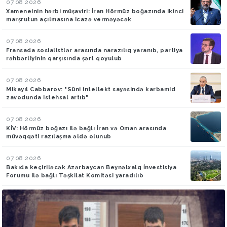
07.08.2026
Xameneinin hərbi müşaviri: İran Hörmüz boğazında ikinci
marşrutun açılmasına icazə verməyəcək
07.08.2026
Fransada sosialistlər arasında narazılıq yaranıb, partiya
rəhbərliyinin qarşısında şərt qoyulub
07.08.2026
Mikayıl Cabbarov: "Süni intellekt sayəsində karbamid
zavodunda istehsal artıb"
07.08.2026
KİV: Hörmüz boğazı ilə bağlı İran və Oman arasında
müvəqqəti razılaşma əldə olunub
07.08.2026
Bakıda keçiriləcək Azərbaycan Beynəlxalq İnvestisiya
Forumu ilə bağlı Təşkilat Komitəsi yaradılıb