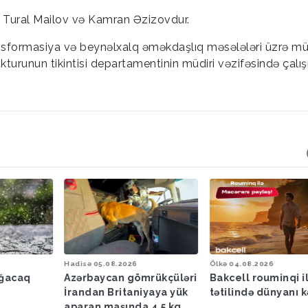
i Tural Mailov və Kamran Əzizovdur.
nsformasiya və beynəlxalq əməkdaşlıq məsələləri üzrə müş
kturunun tikintisi departamentinin müdiri vəzifəsində çalış
Hadisə
05.08.2026
Ölkə
04.08.2026
ağacaq
Azərbaycan gömrükçüləri
Bakcell rouminqi i
İrandan Britaniyaya yük
tətilində dünyanı k
aparan maşında 4,5 kq