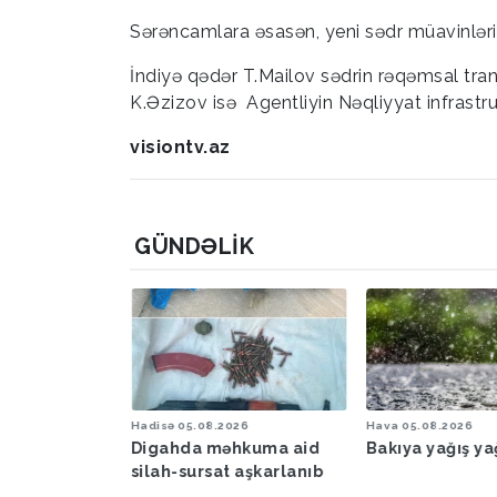
Sərəncamlara əsasən, yeni sədr müavinlər
İndiyə qədər T.Mailov sədrin rəqəmsal tra
K.Əzizov isə Agentliyin Nəqliyyat infrastru
visiontv.az
GÜNDƏLIK
6
Hadisə
05.08.2026
Hava
05.08.2026
şəraiti ilə
Digahda məhkuma aid
Bakıya yağış y
əbərdarlıq
silah-sursat aşkarlanıb