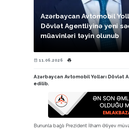
Azərbaycan Avtomobil Yoll
Dövlət Agentliyinə yeni sə
müavinləri təyin olunub
11.06.2026
Azərbaycan Avtomobil Yolları Dövlət Ag
edilib.
Bununla bağlı Prezident İlham Əliyev müva