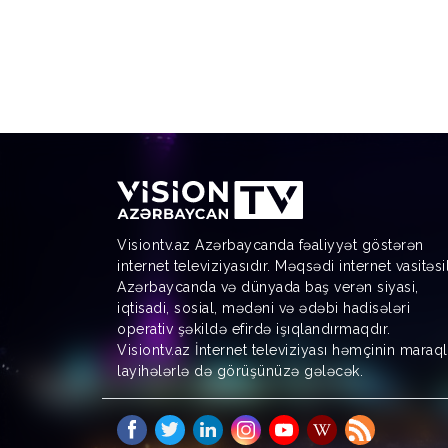
Visiontv.az Azərbaycanda fəaliyyət göstərən
internet televiziyasıdır. Məqsədi internet vasitəsi
Azərbaycanda və dünyada baş verən siyasi,
iqtisadi, sosial, mədəni və ədəbi hadisələri
operativ şəkildə efirdə işıqlandırmaqdır.
Visiontv.az İnternet televiziyası həmçinin maraql
layihələrlə də görüşünüzə gələcək.