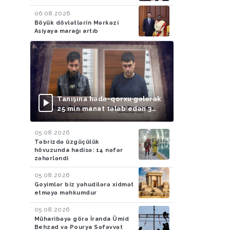
06.08.2026
Böyük dövlətlərin Mərkəzi
Asiyaya marağı artıb
Tanışına hədə-qorxu gələrək
25 min manat tələb edən 3
nəfər saxlanılıb
05.08.2026
Təbrizdə üzgüçülük
hövuzunda hadisə: 14 nəfər
zəhərləndi
05.08.2026
Goyimlər biz yəhudilərə xidmət
etməyə məhkumdur
05.08.2026
Müharibəyə görə İranda Ümid
Behzad və Pourya Səfəvvət