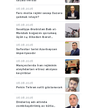
cəzası verildi
nəfər xilas edilib
06.08.2026
Fars-molla rejimi savaşı Xəzərə
çəkmək istəyir?
06.08.2026
Səudiyyə Ərəbistan Bab əl-
Məndəb boğazını qorumaq
üçün 14 ölkədən ibarət
müdafiə koalisiyası yaradıb
06.08.2026
Səfəvilər tarixi Azərbaycan
imperiyasıdır
06.08.2026
Mançesterdə İran rejiminin
əleyhdarları etiraz aksiyası
keçiriblər
06.08.2026
Pekin Tehran xətti güclənəcək
06.08.2026
Dindarlıq adı altında
zombiləşdirilmiş ac kütlə…