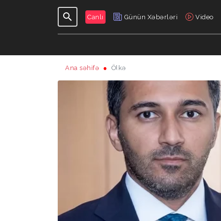
Canlı
Günün Xəbərləri
Video
Ana səhifə
Ölkə
GÜNDƏLIK
VERILIŞLƏR