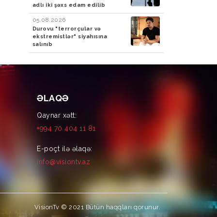
adlı iki şəxs edam edilib
05.08.2026
Durovu "terrorçular və
ekstremistlər" siyahısına
salınıb
ƏLAQƏ
Qaynar xətt:
+994 70 404 11 81
E-poçt ilə əlaqə:
info@visiontv.az
VisionTv © 2021
Bütün haqqları qorunur.