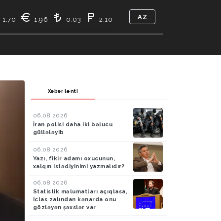
AZ
1.70
1.96
0.03
2.10
TIKASI
BIZ KIMIK
ƏLAQƏ
Xəbər lenti
06.08.2026
İran polisi daha iki bəlucu
güllələyib
06.08.2026
Yazı, fikir adamı oxucunun,
xalqın istədiyinimi yazmalıdır?
06.08.2026
Statistik məlumatları açıqlasa,
iclas zalından kənarda onu
gözləyən şəxslər var