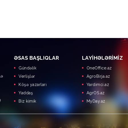
ƏSAS BAŞLIQLAR
LAYIHƏLƏRIMIZ
Gündəlik
OneOffice.az
lə
Verlişlər
AgroBirja.az
Köşə yazarları
Yardimci.az
Yaddaş
AgrOS.az
ı
Biz kimik
MyDay.az