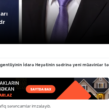
arı
dr
entliyinin İdarə Heyətinin sədrinə yeni müavinlər tə
fiq sərəncamlar imzalayıb.