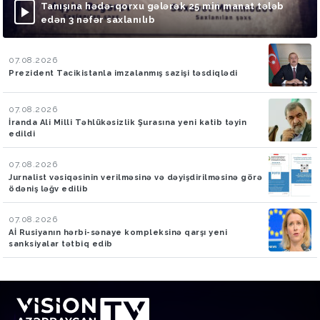
Tanışına hədə-qorxu gələrək 25 min manat tələb
edən 3 nəfər saxlanılıb
07.08.2026
Prezident Tacikistanla imzalanmış sazişi təsdiqlədi
07.08.2026
İranda Ali Milli Təhlükəsizlik Şurasına yeni katib təyin
edildi
07.08.2026
Jurnalist vəsiqəsinin verilməsinə və dəyişdirilməsinə görə
ödəniş ləğv edilib
07.08.2026
Aİ Rusiyanın hərbi-sənaye kompleksinə qarşı yeni
sanksiyalar tətbiq edib