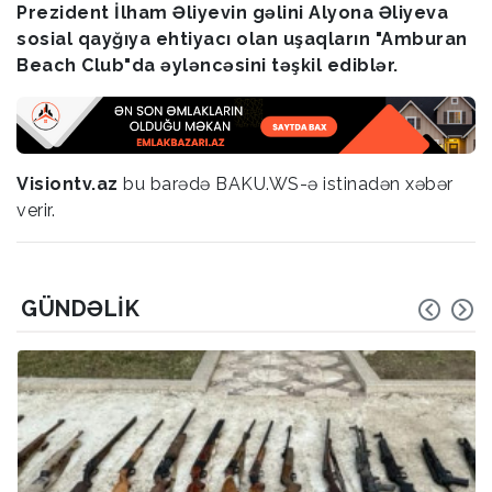
Prezident İlham Əliyevin gəlini Alyona Əliyeva
sosial qayğıya ehtiyacı olan uşaqların "Amburan
Beach Club"da əyləncəsini təşkil ediblər.
Visiontv.az
bu barədə BAKU.WS-ə istinadən xəbər
verir.
GÜNDƏLIK