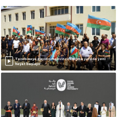
Təzəbinəyə qayıdışın sevinci: Doğma yurdda yeni
həyat başlayır