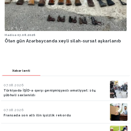
Hadisə
07.08.2026
Ötən gün Azərbaycanda xeyli silah-sursat aşkarlanıb
Xəbər lenti
07.08.2026
Türkiyədə İŞİD-ə qarşı genişmiqyaslı əməliyyat: 104
şübhəli saxlanıldı
07.08.2026
Fransada son altı ilin işsizlik rekordu