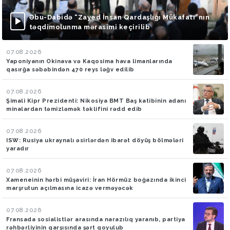
Əbu-Dabidə “Zayed İnsan Qardaşlığı Mükafatı”nın
təqdimolunma mərasimi keçirilib
07.08.2026
Yaponiyanın Okinava və Kaqosima hava limanlarında
qasırğa səbəbindən 470 reys ləğv edilib
07.08.2026
Şimali Kipr Prezidenti: Nikosiya BMT Baş katibinin adanı
minalardan təmizləmək təklifini rədd edib
07.08.2026
ISW: Rusiya ukraynalı əsirlərdən ibarət döyüş bölmələri
yaradır
07.08.2026
Xameneinin hərbi müşaviri: İran Hörmüz boğazında ikinci
marşrutun açılmasına icazə verməyəcək
07.08.2026
Fransada sosialistlər arasında narazılıq yaranıb, partiya
rəhbərliyinin qarşısında şərt qoyulub