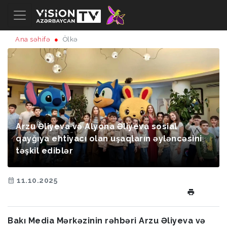
Ana səhifə
Ölkə
Arzu Əliyeva və Alyona Əliyeva sosial
qayğıya ehtiyacı olan uşaqların əyləncəsini
təşkil ediblər
11.10.2025
Bakı Media Mərkəzinin rəhbəri Arzu Əliyeva və