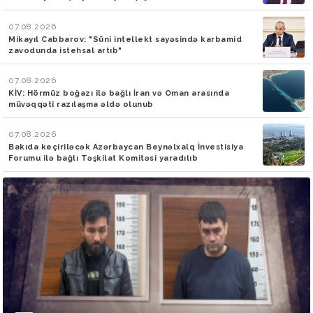
07.08.2026
Mikayıl Cabbarov: "Süni intellekt sayəsində karbamid
zavodunda istehsal artıb"
07.08.2026
KİV: Hörmüz boğazı ilə bağlı İran və Oman arasında
müvəqqəti razılaşma əldə olunub
07.08.2026
Bakıda keçiriləcək Azərbaycan Beynəlxalq İnvestisiya
Forumu ilə bağlı Təşkilat Komitəsi yaradılıb