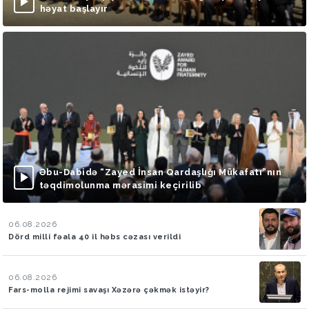
həyat başlayır
Əbu-Dabidə “Zayed İnsan Qardaşlığı Mükafatı”nın
təqdimolunma mərasimi keçirilib
06.08.2026
Dörd milli fəala 40 il həbs cəzası verildi
06.08.2026
Fars-molla rejimi savaşı Xəzərə çəkmək istəyir?