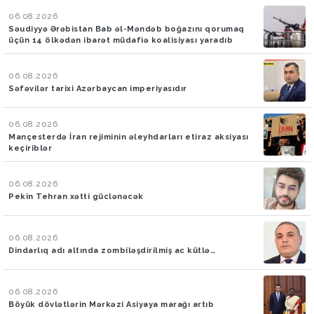
06.08.2026
Səudiyyə Ərəbistan Bab əl-Məndəb boğazını qorumaq
üçün 14 ölkədən ibarət müdafiə koalisiyası yaradıb
06.08.2026
Səfəvilər tarixi Azərbaycan imperiyasıdır
06.08.2026
Mançesterdə İran rejiminin əleyhdarları etiraz aksiyası
keçiriblər
06.08.2026
Pekin Tehran xətti güclənəcək
06.08.2026
Dindarlıq adı altında zombiləşdirilmiş ac kütlə…
06.08.2026
Böyük dövlətlərin Mərkəzi Asiyaya marağı artıb