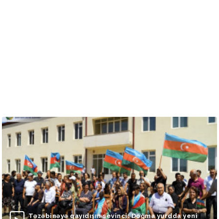
Təzəbinəyə qayıdışın sevinci: Doğma yurdda yeni