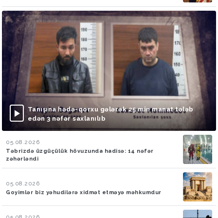
Tanışına hədə-qorxu gələrək 25 min manat tələb
edən 3 nəfər saxlanılıb
05.08.2026
Təbrizdə üzgüçülük hövuzunda hadisə: 14 nəfər
zəhərləndi
05.08.2026
Goyimlər biz yəhudilərə xidmət etməyə məhkumdur
05.08.2026