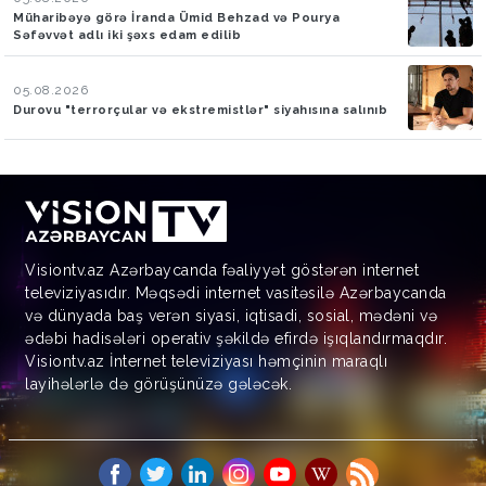
Müharibəyə görə İranda Ümid Behzad və Pourya
Səfəvvət adlı iki şəxs edam edilib
05.08.2026
Durovu "terrorçular və ekstremistlər" siyahısına salınıb
Visiontv.az Azərbaycanda fəaliyyət göstərən internet
televiziyasıdır. Məqsədi internet vasitəsilə Azərbaycanda
və dünyada baş verən siyasi, iqtisadi, sosial, mədəni və
ədəbi hadisələri operativ şəkildə efirdə işıqlandırmaqdır.
Visiontv.az İnternet televiziyası həmçinin maraqlı
layihələrlə də görüşünüzə gələcək.