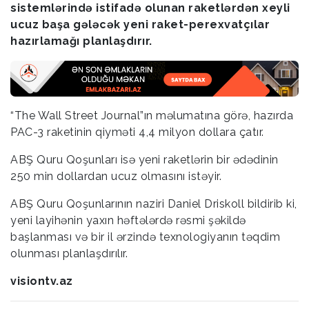
sistemlərində istifadə olunan raketlərdən xeyli
ucuz başa gələcək yeni raket-perexvatçılar
hazırlamağı planlaşdırır.
“The Wall Street Journal”ın məlumatına görə, hazırda
PAC-3 raketinin qiyməti 4,4 milyon dollara çatır.
ABŞ Quru Qoşunları isə yeni raketlərin bir ədədinin
250 min dollardan ucuz olmasını istəyir.
ABŞ Quru Qoşunlarının naziri Daniel Driskoll bildirib ki,
yeni layihənin yaxın həftələrdə rəsmi şəkildə
başlanması və bir il ərzində texnologiyanın təqdim
olunması planlaşdırılır.
visiontv.az