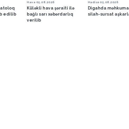
Hava
05.08.2026
Hadisə
05.08.2026
matoloq
Küləkli hava şəraiti ilə
Digahda məhkuma
b edilib
bağlı sarı xəbərdarlıq
silah-sursat aşkar
verilib