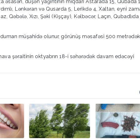
a əsasən, düşən yağıntının miqdarı Astarada 15, Qubada 1
dımlı, Lənkəran və Qusarda 5, Lerikdə 4, Xaltan, eyni za
 Qəbələ, Xızı, Şəki (Kişçay), Kəlbəcər, Laçın, Qubadlıda
kdə duman müşahidə olunur, görünüş məsafəsi 500 metrədə
 hava şəraitinin oktyabrın 18-i səhərədək davam edəcəyi