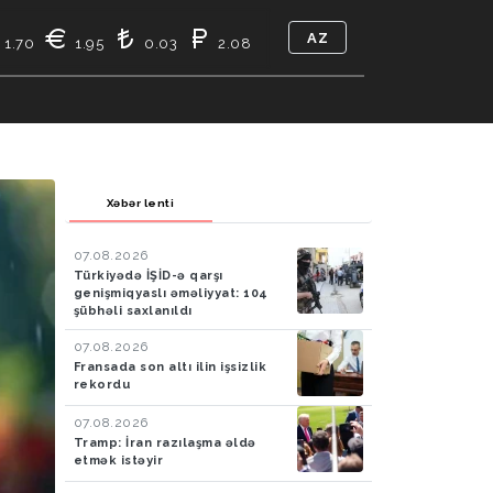
AZ
1.70
1.95
0.03
2.08
TIKASI
BIZ KIMIK
ƏLAQƏ
Xəbər lenti
07.08.2026
Türkiyədə İŞİD-ə qarşı
genişmiqyaslı əməliyyat: 104
şübhəli saxlanıldı
07.08.2026
Fransada son altı ilin işsizlik
rekordu
07.08.2026
Tramp: İran razılaşma əldə
etmək istəyir