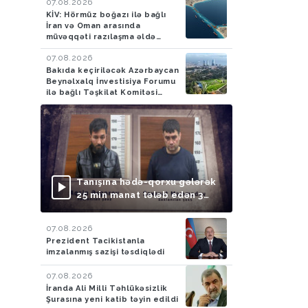
07.08.2026
KİV: Hörmüz boğazı ilə bağlı
İran və Oman arasında
müvəqqəti razılaşma əldə
olunub
07.08.2026
Bakıda keçiriləcək Azərbaycan
Beynəlxalq İnvestisiya Forumu
ilə bağlı Təşkilat Komitəsi
yaradılıb
Tanışına hədə-qorxu gələrək
25 min manat tələb edən 3
nəfər saxlanılıb
07.08.2026
Prezident Tacikistanla
imzalanmış sazişi təsdiqlədi
07.08.2026
İranda Ali Milli Təhlükəsizlik
Şurasına yeni katib təyin edildi