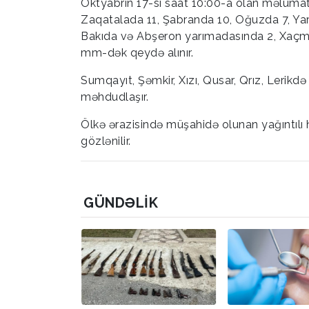
Oktyabrın 17-si saat 10:00-a olan məlumat
Zaqatalada 11, Şabranda 10, Oğuzda 7, Yar
Bakıda və Abşeron yarımadasında 2, Xaçmaz,
mm-dək qeydə alınır.
Sumqayıt, Şəmkir, Xızı, Qusar, Qrız, Leri
məhdudlaşır.
Ölkə ərazisində müşahidə olunan yağıntılı
gözlənilir.
GÜNDƏLIK