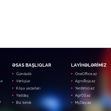
ƏSAS BAŞLIQLAR
LAYIHƏLƏRIMIZ
Gündəlik
OneOffice.az
lə
Verlişlər
AgroBirja.az
Köşə yazarları
Yardimci.az
Yaddaş
AgrOS.az
ı
Biz kimik
MyDay.az