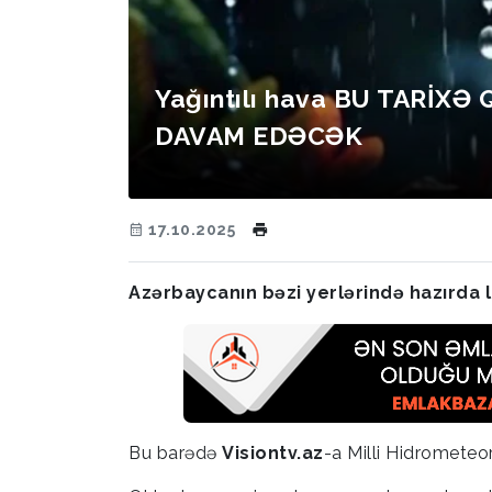
Yağıntılı hava BU TARİXƏ
DAVAM EDƏCƏK
17.10.2025
Azərbaycanın bəzi yerlərində hazırda le
Bu barədə
Visiontv.az
-a Milli Hidrometeo