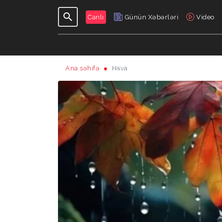
Canlı
Günün Xəbərləri
Video
Ana səhifə
Hava
GÜNDƏLIK
VERILIŞLƏR