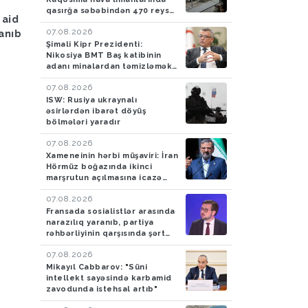
Hava
05.08.2026
Hadisə
05.08.2026
qasırğa səbəbindən 470 reys
 aid
Bakıya yağış yağacaq
Azərbaycan gömrükçü
ləğv edilib
07.08.2026
lanıb
İrandan Britaniyaya y
Şimali Kipr Prezidenti:
aparan maşında 4,5 k
Nikosiya BMT Baş katibinin
tiryək aşkarlayıblar-
adanı minalardan təmizləmək
FOTO
təklifini rədd edib
07.08.2026
ISW: Rusiya ukraynalı
əsirlərdən ibarət döyüş
bölmələri yaradır
07.08.2026
Xameneinin hərbi müşaviri: İran
Hörmüz boğazında ikinci
marşrutun açılmasına icazə
verməyəcək
07.08.2026
Fransada sosialistlər arasında
narazılıq yaranıb, partiya
rəhbərliyinin qarşısında şərt
qoyulub
07.08.2026
Mikayıl Cabbarov: "Süni
intellekt sayəsində karbamid
zavodunda istehsal artıb"