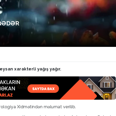
 QƏDƏR
ysan xarakterli yağış yağır.
rologiya Xidmətindən məlumat verilib.