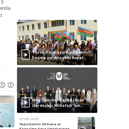
3,
manda
 1
k
Təzəbinəyə qayıdışın sevinci:
Doğma yurdda yeni həyat
başlayır
Əbu-Dabidə “Zayed İnsan
Qardaşlığı Mükafatı”nın
təqdimolunma mərasimi
keçirilib
07.08.2026
Yaponiyanın Okinava və
Kaqosima hava limanlarında