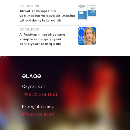
07.08.2026
Jurnalist vəsiqəsinin
verilməsinə və dəyişdirilməsinə
görə ödəniş ləğv edilib
07.08.2026
Aİ Rusiyanın hərbi-sənaye
kompleksinə qarşı yeni
sanksiyalar tətbiq edib
ƏLAQƏ
Qaynar xətt:
+994 70 404 11 81
E-poçt ilə əlaqə:
info@visiontv.az