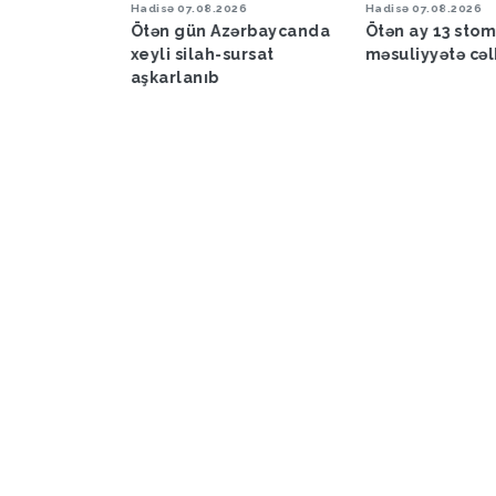
6
Hadisə
07.08.2026
Hadisə
07.08.2026
a proqnozu
Ötən gün Azərbaycanda
Ötən ay 13 sto
xeyli silah-sursat
məsuliyyətə cəl
aşkarlanıb