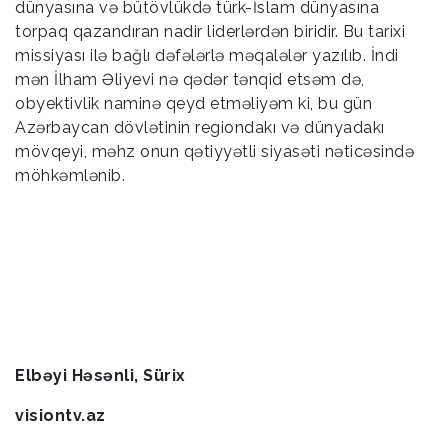
dünyasına və bütövlükdə türk-İslam dünyasına
torpaq qazandıran nadir liderlərdən biridir. Bu tarixi
missiyası ilə bağlı dəfələrlə məqalələr yazılıb. İndi
mən İlham Əliyevi nə qədər tənqid etsəm də,
obyektivlik naminə qeyd etməliyəm ki, bu gün
Azərbaycan dövlətinin regiondakı və dünyadakı
mövqeyi, məhz onun qətiyyətli siyasəti nəticəsində
möhkəmlənib.
Elbəyi Həsənli, Sürix
visiontv.az