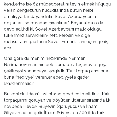
kəndlərinə isə öz müqəddəratını təyin etmək hüququ
verilir, Zəngəzurun hüdudlarında bütün hərbi
əməliyyatlar dayandırılır; Sovet Azərbaycanın
qoşunları isə buradan çıxarılırlar”. Bəyanatda o da
qeyd edilirdi ki, Sovet Azərbaycanı malik olduğu
tükənməz sərvətlərin-neft, kerosin və digər
məhsulların qapılarını Sovet Ermənistanı üçün geniş
açır.
Ona görə də mənim nəzərimdə Nəriman
Nərimanovun adının belə Jumabek Taşenovla qoşa
çəkilməsi sonuncuya təhqirdir. Türk torpaqlarını ona-
buna “hədiyyə” verənlər əbədiyyətə qədər
lənətlənməlidir.
Bu kontekstdə xüsusi olaraq qeyd edilməlidir ki, türk
torpaqlarını qoruyan və böyüdən liderlər sırasında ilk
növbədə Heydər Əliyevin (qoruyucu) və İlham
Əliyevin adları gəlir. İlham Əliyev son 200 ildə türk