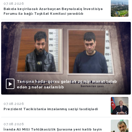
07.08.2026
Bakıda keçiriləcək Azərbaycan Beynəlxalq İnvestisiya
Forumu ilə bağlı Təşkilat Komitəsi yaradılıb
Tanışına hədə-qorxu gələrək 25 min manat tələb
edən 3 nəfər saxlanılıb
07.08.2026
Prezident Tacikistanla imzalanmış sazişi təsdiqlədi
07.08.2026
İranda Ali Milli Təhlükəsizlik Şurasına yeni katib təyin