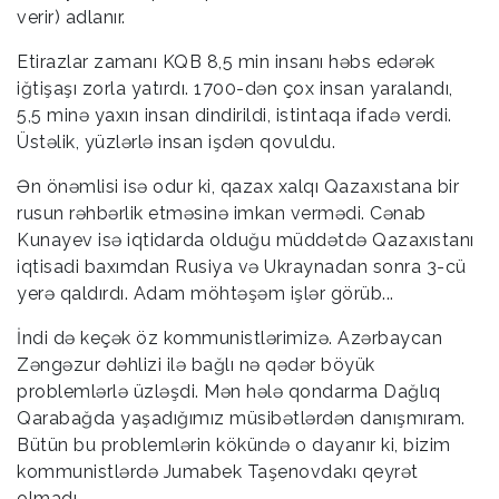
verir) adlanır.
Etirazlar zamanı KQB 8,5 min insanı həbs edərək
iğtişaşı zorla yatırdı. 1700-dən çox insan yaralandı,
5,5 minə yaxın insan dindirildi, istintaqa ifadə verdi.
Üstəlik, yüzlərlə insan işdən qovuldu.
Ən önəmlisi isə odur ki, qazax xalqı Qazaxıstana bir
rusun rəhbərlik etməsinə imkan vermədi. Cənab
Kunayev isə iqtidarda olduğu müddətdə Qazaxıstanı
iqtisadi baxımdan Rusiya və Ukraynadan sonra 3-cü
yerə qaldırdı. Adam möhtəşəm işlər görüb...
İndi də keçək öz kommunistlərimizə. Azərbaycan
Zəngəzur dəhlizi ilə bağlı nə qədər böyük
problemlərlə üzləşdi. Mən hələ qondarma Dağlıq
Qarabağda yaşadığımız müsibətlərdən danışmıram.
Bütün bu problemlərin kökündə o dayanır ki, bizim
kommunistlərdə Jumabek Taşenovdakı qeyrət
olmadı.