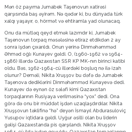
Mən öz payıma Jumabek Taşenovun xatirəsi
qarşısında baş əyirəm. Nə qədər ki, bu dünyada türk
xalqı yaşayır, o, hörmət və ehtiramla yad olunacaq.
Onu da mütləq qeyd etmək lazımdır ki, Jumabek
Taşenovun torpaq məsələsinə etiraz etdikdən 2 ay
sonra işdən çıxarıldı. Onun yerinə Dinməhəmməd
Əhməd oğlı Kunayev gəldi. O, (1960-1962 və 1964-
1986) illərdə Qazaxıstan SSR KP MK-nın birinci katibi
oldu. Bəs, 1962-1964-cü illərdəki boşluq nə ilə izah
olunur? Deməli, Nikita Xruşşov bu dəfə də Jumabek
Taşenova dediklərini Dinməhəmməd Kunayevə dedi.
Kunayev də eynən öz sələfi kimi Qazaxıstan
torpaqlarının Rusiyaya verilməsinə “yox” dedi. Ona
görə də onu bir müddət işdən uzaqlaşdırdılar. Nikita
Xruşşovun təklifinə “hə” deyən İsmayıl Abdurasuloviç
Yusupov iqtidara gəldi. Uyğur əsilli olan bu liderin
gəlişi Qazaxıstanda pis qarşılandı. Nikita Xruşşov
1964-cü ildə işdən qovuldu. Qazaxıstan torpaqlarının