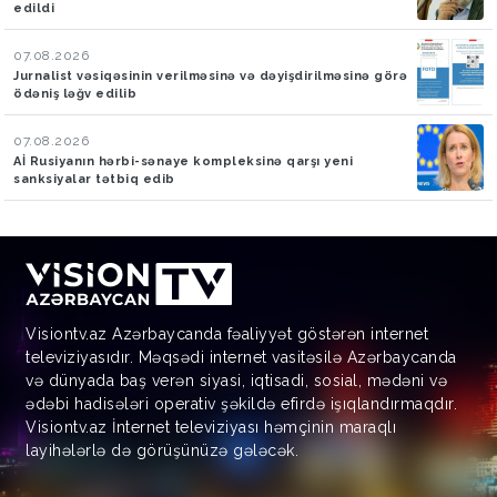
edildi
07.08.2026
Jurnalist vəsiqəsinin verilməsinə və dəyişdirilməsinə görə
ödəniş ləğv edilib
07.08.2026
Aİ Rusiyanın hərbi-sənaye kompleksinə qarşı yeni
sanksiyalar tətbiq edib
Visiontv.az Azərbaycanda fəaliyyət göstərən internet
televiziyasıdır. Məqsədi internet vasitəsilə Azərbaycanda
və dünyada baş verən siyasi, iqtisadi, sosial, mədəni və
ədəbi hadisələri operativ şəkildə efirdə işıqlandırmaqdır.
Visiontv.az İnternet televiziyası həmçinin maraqlı
layihələrlə də görüşünüzə gələcək.