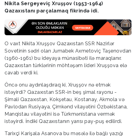
Nikita Sergeyeviç Xruşşov (1953-1964)
Qazaxıstanı parçalamaq fikrində idi.
O vaxt Nikita Xruşşov Qazaxıstan SSR Nazirlər
Sovetinin sədri olan Jumabek Axmetoviç Taşenovdan
(1960-1961) bu ideyaya münasibəti ilə maraqlanır.
Qazaxıstan türklərinin möhtəşəm lideri Xruşşova elə
cavab verdi ki.
Öncə onu aydınlaşdıraq ki, Xruşşov nə etmək
istəyirdi? Qazaxıstan SSR-in beş şimal rayonu -
Şimali Qazaxıstan, Kokşetau, Kostanay, Akmola və
Pavlodarı Rusiyaya, Çimkənd vilayətini Özbəkistana,
Manqistau vilayətini isə Türkmənistana vermək
istəyirdi. İndiki Qazaxıstanın yarısı pay-puş edilirdi.
Tarixçi Karişala Asanova bu məsələ ilə bağlı yazığı