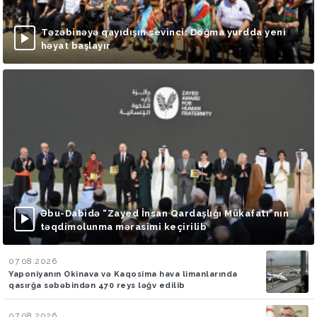
Təzəbinəyə qayıdışın sevinci: Doğma yurdda yeni
həyat başlayır
Əbu-Dabidə “Zayed İnsan Qardaşlığı Mükafatı”nın
təqdimolunma mərasimi keçirilib
07.08.2026
Yaponiyanın Okinava və Kaqosima hava limanlarında
qasırğa səbəbindən 470 reys ləğv edilib
07.08.2026