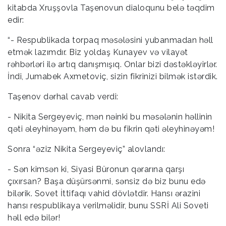
kitabda Xruşşovla Taşenovun dialoqunu belə təqdim
edir:
“- Respublikada torpaq məsələsini yubanmadan həll
etmək lazımdır. Biz yoldaş Kunayev və vilayət
rəhbərləri ilə artıq danışmışıq. Onlar bizi dəstəkləyirlər.
İndi, Jumabek Axmetoviç, sizin fikrinizi bilmək istərdik.
Taşenov dərhal cavab verdi:
- Nikita Sergeyeviç, mən nəinki bu məsələnin həllinin
qəti əleyhinəyəm, həm də bu fikrin qəti əleyhinəyəm!
Sonra “əziz Nikita Sergeyeviç” alovlandı:
- Sən kimsən ki, Siyasi Büronun qərarına qarşı
çıxırsan? Başa düşürsənmi, sənsiz də biz bunu edə
bilərik. Sovet İttifaqı vahid dövlətdir. Hansı ərazini
hansı respublikaya verilməlidir, bunu SSRİ Ali Soveti
həll edə bilər!