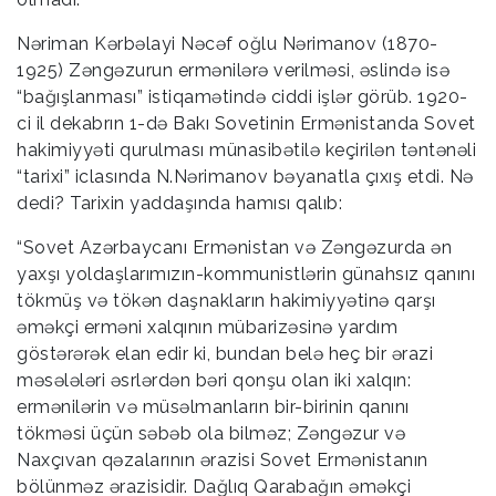
Nəriman Kərbəlayi Nəcəf oğlu Nərimanov (1870-
1925) Zəngəzurun ermənilərə verilməsi, əslində isə
“bağışlanması” istiqamətində ciddi işlər görüb. 1920-
ci il dekabrın 1-də Bakı Sovetinin Ermənistanda Sovet
hakimiyyəti qurulması münasibətilə keçirilən təntənəli
“tarixi” iclasında N.Nərimanov bəyanatla çıxış etdi. Nə
dedi? Tarixin yaddaşında hamısı qalıb:
“Sovet Azərbaycanı Ermənistan və Zəngəzurda ən
yaxşı yoldaşlarımızın-kommunistlərin günahsız qanını
tökmüş və tökən daşnakların hakimiyyətinə qarşı
əməkçi erməni xalqının mübarizəsinə yardım
göstərərək elan edir ki, bundan belə heç bir ərazi
məsələləri əsrlərdən bəri qonşu olan iki xalqın:
ermənilərin və müsəlmanların bir-birinin qanını
tökməsi üçün səbəb ola bilməz; Zəngəzur və
Naxçıvan qəzalarının ərazisi Sovet Ermənistanın
bölünməz ərazisidir. Dağlıq Qarabağın əməkçi