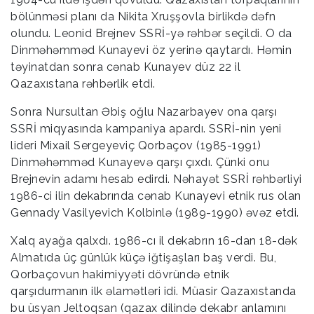
bölünməsi planı da Nikita Xruşşovla birlikdə dəfn
olundu. Leonid Brejnev SSRİ-yə rəhbər seçildi. O da
Dinməhəmməd Kunayevi öz yerinə qaytardı. Həmin
təyinatdan sonra cənab Kunayev düz 22 il
Qazaxıstana rəhbərlik etdi.
Sonra Nursultan Əbiş oğlu Nazarbayev ona qarşı
SSRİ miqyasında kampaniya apardı. SSRİ-nin yeni
lideri Mixail Sergeyeviç Qorbaçov (1985-1991)
Dinməhəmməd Kunayevə qarşı çıxdı. Çünki onu
Brejnevin adamı hesab edirdi. Nəhayət SSRİ rəhbərliyi
1986-ci ilin dekabrında cənab Kunayevi etnik rus olan
Gennady Vasilyevich Kolbinlə (1989-1990) əvəz etdi.
Xalq ayağa qalxdı. 1986-cı il dekabrın 16-dan 18-dək
Almatıda üç günlük küçə iğtişaşları baş verdi. Bu,
Qorbaçovun hakimiyyəti dövründə etnik
qarşıdurmanın ilk əlamətləri idi. Müasir Qazaxıstanda
bu üsyan Jeltoqsan (qazax dilində dekabr anlamını