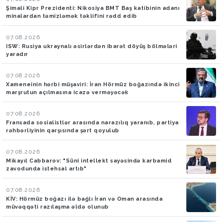
Şimali Kipr Prezidenti: Nikosiya BMT Baş katibinin adanı
minalardan təmizləmək təklifini rədd edib
07.08.2026
ISW: Rusiya ukraynalı əsirlərdən ibarət döyüş bölmələri
yaradır
07.08.2026
Xameneinin hərbi müşaviri: İran Hörmüz boğazında ikinci
marşrutun açılmasına icazə verməyəcək
07.08.2026
Fransada sosialistlər arasında narazılıq yaranıb, partiya
rəhbərliyinin qarşısında şərt qoyulub
07.08.2026
Mikayıl Cabbarov: "Süni intellekt sayəsində karbamid
zavodunda istehsal artıb"
07.08.2026
KİV: Hörmüz boğazı ilə bağlı İran və Oman arasında
müvəqqəti razılaşma əldə olunub