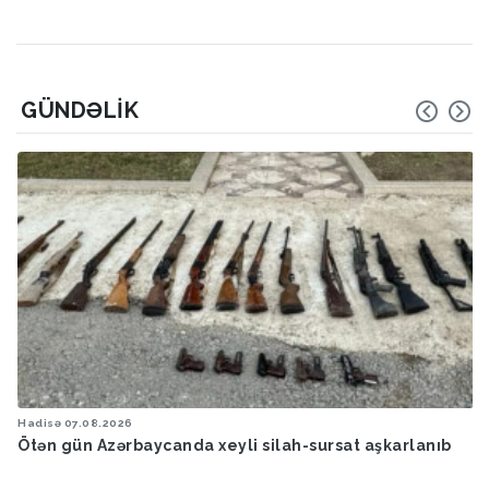
GÜNDƏLIK
Hadisə
07.08.2026
Ötən ay 13 stomatoloq məsuliyyətə cəlb edilib