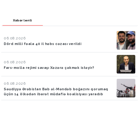
Xəbər lenti
06.08.2026
Dörd milli fəala 40 il həbs cəzası verildi
06.08.2026
Fars-molla rejimi savaşı Xəzərə çəkmək istəyir?
06.08.2026
Səudiyyə Ərəbistan Bab əl-Məndəb boğazını qorumaq
üçün 14 ölkədən ibarət müdafiə koalisiyası yaradıb