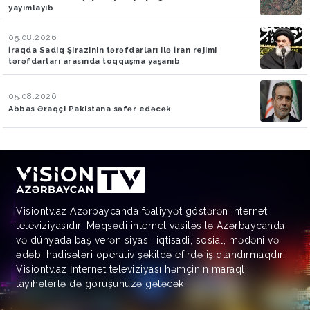
yayımlayıb
05.08.2026
İraqda Sadiq Şirazinin tərəfdarları ilə İran rejimi
tərəfdarları arasında toqquşma yaşanıb
05.08.2026
Abbas Əraqçi Pakistana səfər edəcək
Visiontv.az Azərbaycanda fəaliyyət göstərən internet
televiziyasıdır. Məqsədi internet vasitəsilə Azərbaycanda
və dünyada baş verən siyasi, iqtisadi, sosial, mədəni və
ədəbi hadisələri operativ şəkildə efirdə işıqlandırmaqdır.
Visiontv.az İnternet televiziyası həmçinin maraqlı
layihələrlə də görüşünüzə gələcək.