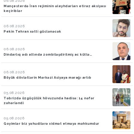
06.08.2026
Mançesterdə İran rejiminin əleyhdarları etiraz aksiyası
keçiriblər
06.08.2026
Pekin Tehran xətti güclənəcək
06.08.2026
Dindarlıq adı altında zombiləşdirilmiş ac kütlə…
06.08.2026
Böyük dövlətlərin Mərkəzi Asiyaya marağı artıb
05.08.2026
Təbrizdə üzgüçülük hövuzunda hadisə: 14 nəfər
zəhərləndi
05.08.2026
Goyimlər biz yəhudilərə xidmət etməyə məhkumdur