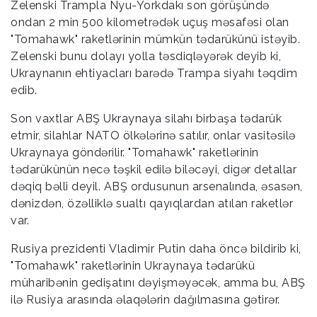
Zelenski Trampla Nyu-Yorkdakı son görüşündə
ondan 2 min 500 kilometrədək uçuş məsafəsi olan
"Tomahawk" raketlərinin mümkün tədarükünü istəyib.
Zelenski bunu dolayı yolla təsdiqləyərək deyib ki,
Ukraynanın ehtiyacları barədə Trampa siyahı təqdim
edib.
Son vaxtlar ABŞ Ukraynaya silahı birbaşa tədarük
etmir, silahlar NATO ölkələrinə satılır, onlar vasitəsilə
Ukraynaya göndərilir. "Tomahawk" raketlərinin
tədarükünün necə təşkil edilə biləcəyi, digər detallar
dəqiq bəlli deyil. ABŞ ordusunun arsenalında, əsasən,
dənizdən, özəlliklə sualtı qayıqlardan atılan raketlər
var.
Rusiya prezidenti Vladimir Putin daha öncə bildirib ki,
"Tomahawk" raketlərinin Ukraynaya tədarükü
müharibənin gedişatını dəyişməyəcək, amma bu, ABŞ
ilə Rusiya arasında əlaqələrin dağılmasına gətirər.