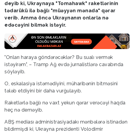
deyib ki, Ukraynaya "Tomahawk" raketlərinin
tədarükü ilə bağlı "müəyyən mənada" qərar
verib. Amma öncə Ukraynanın onlarla nə
edəcəyini bilmək istəyir.
"Onları haraya göndərəcəklər? Bu sualı vermək
istəyirəm", – Tramp Ağ evdə jurnalistlərə cavabında
söyləyib.
O, eskalasiya istəmədiyini, müharibənin bitməsini
tələb etdiyini bir daha vurğulayıb.
Raketlərlə bağlı nə vaxt yekun qərar verəcəyi haqda
heç nə deməyib.
ABŞ mediası administrasiyadakı mənbələrə istinadən
bildirmişdi ki, Ukrayna prezidenti Volodimir