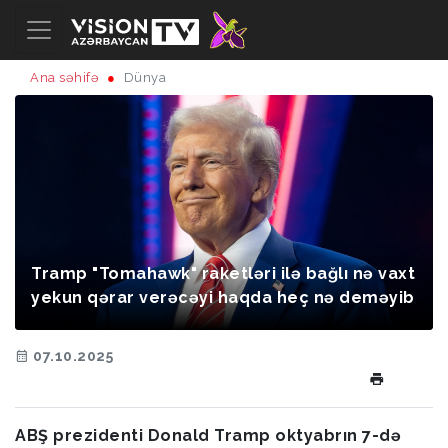
Ana səhifə
Dünya
Tramp "Tomahawk" raketləri ilə bağlı nə vaxt
yekun qərar verəcəyi haqda heç nə deməyib
07.10.2025
ABŞ prezidenti Donald Tramp oktyabrın 7-də