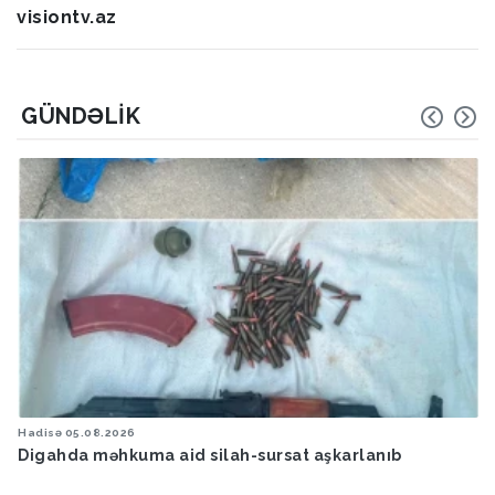
visiontv.az
GÜNDƏLIK
Hadisə
05.08.2026
Digahda məhkuma aid silah-sursat aşkarlanıb