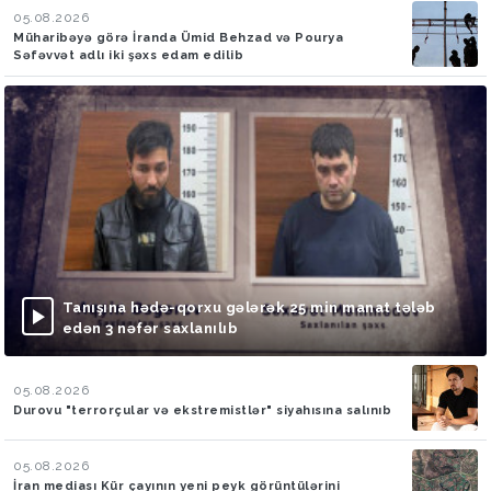
05.08.2026
Müharibəyə görə İranda Ümid Behzad və Pourya
Səfəvvət adlı iki şəxs edam edilib
Tanışına hədə-qorxu gələrək 25 min manat tələb
edən 3 nəfər saxlanılıb
05.08.2026
Durovu "terrorçular və ekstremistlər" siyahısına salınıb
05.08.2026
İran mediası Kür çayının yeni peyk görüntülərini