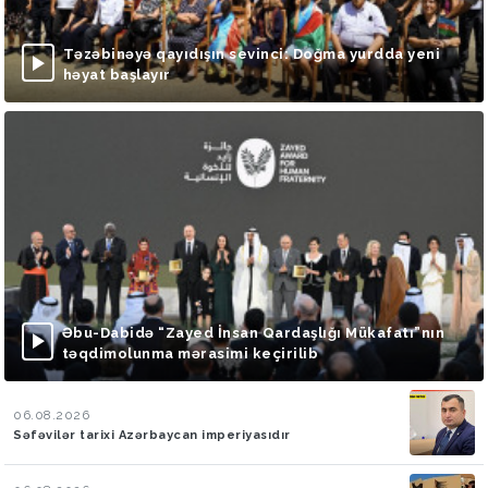
Təzəbinəyə qayıdışın sevinci: Doğma yurdda yeni
həyat başlayır
Əbu-Dabidə “Zayed İnsan Qardaşlığı Mükafatı”nın
təqdimolunma mərasimi keçirilib
06.08.2026
Səfəvilər tarixi Azərbaycan imperiyasıdır