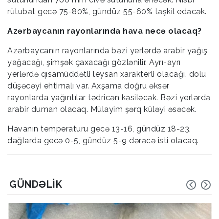
rütubət gecə 75-80%, gündüz 55-60% təşkil edəcək.
Azərbaycanın rayonlarında hava necə olacaq?
Azərbaycanın rayonlarında bəzi yerlərdə arabir yağış
yağacağı, şimşək çaxacağı gözlənilir. Ayrı-ayrı
yerlərdə qısamüddətli leysan xarakterli olacağı, dolu
düşəcəyi ehtimalı var. Axşama doğru əksər
rayonlarda yağıntılar tədricən kəsiləcək. Bəzi yerlərdə
arabir duman olacaq. Mülayim şərq küləyi əsəcək.
Havanın temperaturu gecə 13-16, gündüz 18-23,
dağlarda gecə 0-5, gündüz 5-9 dərəcə isti olacaq.
GÜNDƏLIK