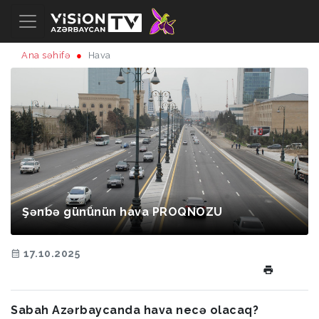
Ana səhifə
Hava
Şənbə gününün hava PROQNOZU
17.10.2025
Sabah Azərbaycanda hava necə olacaq?