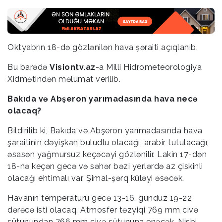
Oktyabrın 18-də gözlənilən hava şəraiti açıqlanıb.
Bu barədə
Visiontv.az
-a Milli Hidrometeorologiya
Xidmətindən məlumat verilib.
Bakıda və Abşeron yarımadasında hava necə
olacaq?
Bildirilib ki, Bakıda və Abşeron yarımadasında hava
şəraitinin dəyişkən buludlu olacağı, arabir tutulacağı,
əsasən yağmursuz keçəcəyi gözlənilir. Lakin 17-dən
18-nə keçən gecə və səhər bəzi yerlərdə az çiskinli
olacağı ehtimalı var. Şimal-şərq küləyi əsəcək.
Havanın temperaturu gecə 13-16, gündüz 19-22
dərəcə isti olacaq. Atmosfer təzyiqi 769 mm civə
sütunundan 766 mm civə sütununa enəcək. Nisbi