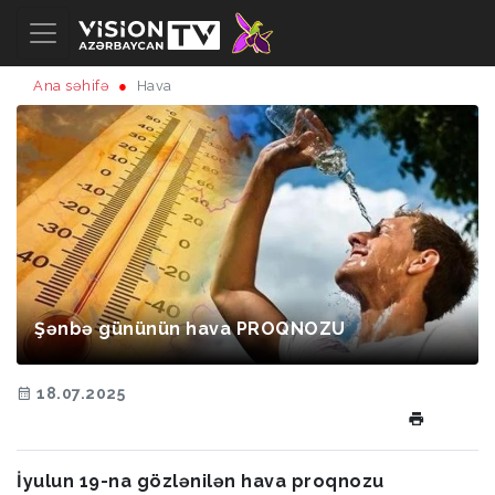
Ana səhifə
Hava
Şənbə gününün hava PROQNOZU
18.07.2025
İyulun 19-na gözlənilən hava proqnozu