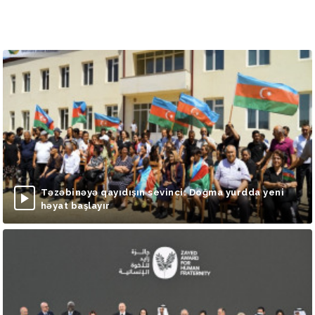
Təzəbinəyə qayıdışın sevinci: Doğma yurdda yeni
həyat başlayır