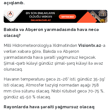
açıqlanıb.
Bakıda və Abşeron yarımadasında hava necə
olacaq?
Milli Hidrometeorologiya Xidmətindən
Visiontv.az
-a
verilən xəbərə görə, Bakıda və Abşeron
yarımadasında hava şəraiti yağmursuz keçəcək.
Şimal-qərb küləyi gündüz şimal-şərq küləyi ilə əvəz
olunacaq.
Havanın temperaturu gecə 21-26° isti, gündüz 35-39°
isti olacaq. Atmosfer təzyiqi normadan aşağı 758
mm civə sütunu olacaq. Nisbi rütubət gecə 70-75 %,
gündüz 45-50 % olacaq.
Rayonlarda hava şəraiti yağmursuz olacaq