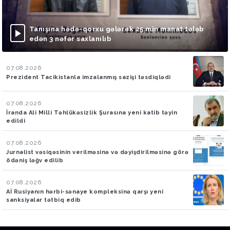
Tanışına hədə-qorxu gələrək 25 min manat tələb
edən 3 nəfər saxlanılıb
07.08.2026
Prezident Tacikistanla imzalanmış sazişi təsdiqlədi
07.08.2026
İranda Ali Milli Təhlükəsizlik Şurasına yeni katib təyin
edildi
07.08.2026
Jurnalist vəsiqəsinin verilməsinə və dəyişdirilməsinə görə
ödəniş ləğv edilib
07.08.2026
Aİ Rusiyanın hərbi-sənaye kompleksinə qarşı yeni
sanksiyalar tətbiq edib