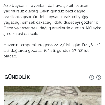
Azərbaycanın rayonlarında hava şəraiti əsasən
yağmursuz olacaq. Lakin gündüz bəzi dağlıq
ərazilərdə qısamüddətli leysan xarakterli yağış
yağacağı, şimşək çaxacağı, dolu düşəcəyi gözlənilir.
Gecə və səhər bəzi dağlıq ərazilərdə duman. Mülayim
şərq küləyi əsəcək.
Havanın temperaturu gecə 22-27° isti, gündüz 36-41°
isti, dağlarda gecə 11-16° isti, gündüz 27-32° isti
olacaq.
GÜNDƏLIK