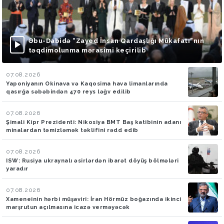
Əbu-Dabidə “Zayed İnsan Qardaşlığı Mükafatı”nın
təqdimolunma mərasimi keçirilib
07.08.2026
Yaponiyanın Okinava və Kaqosima hava limanlarında
qasırğa səbəbindən 470 reys ləğv edilib
07.08.2026
Şimali Kipr Prezidenti: Nikosiya BMT Baş katibinin adanı
minalardan təmizləmək təklifini rədd edib
07.08.2026
ISW: Rusiya ukraynalı əsirlərdən ibarət döyüş bölmələri
yaradır
07.08.2026
Xameneinin hərbi müşaviri: İran Hörmüz boğazında ikinci
marşrutun açılmasına icazə verməyəcək