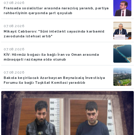
07.08.2026
Fransada sosialistlər arasında narazılıq yaranıb, partiya
rəhbərliyinin qarşısında şərt qoyulub
07.08.2026
Mikayıl Cabbarov: "Süni intellekt sayəsində karbamid
zavodunda istehsal artıb"
07.08.2026
KİV: Hörmüz boğazı ilə bağlı İran və Oman arasında
müvəqqəti razılaşma əldə olunub
07.08.2026
Bakıda keçiriləcək Azərbaycan Beynəlxalq İnvestisiya
Forumu ilə bağlı Təşkilat Komitəsi yaradılıb