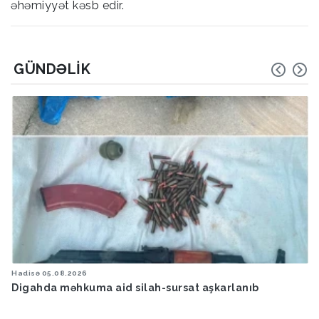
əhəmiyyət kəsb edir.
GÜNDƏLIK
Hadisə
05.08.2026
Digahda məhkuma aid silah-sursat aşkarlanıb