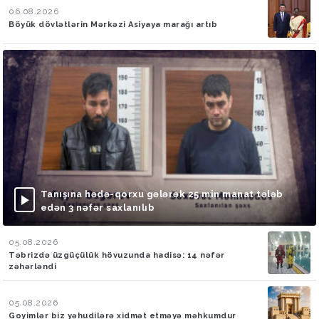
06.08.2026
Böyük dövlətlərin Mərkəzi Asiyaya marağı artıb
Tanışına hədə-qorxu gələrək 25 min manat tələb
edən 3 nəfər saxlanılıb
05.08.2026
Təbrizdə üzgüçülük hövuzunda hadisə: 14 nəfər
zəhərləndi
05.08.2026
Goyimlər biz yəhudilərə xidmət etməyə məhkumdur