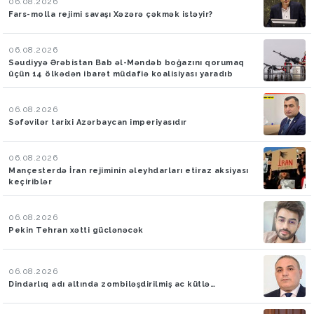
06.08.2026
Fars-molla rejimi savaşı Xəzərə çəkmək istəyir?
06.08.2026
Səudiyyə Ərəbistan Bab əl-Məndəb boğazını qorumaq
üçün 14 ölkədən ibarət müdafiə koalisiyası yaradıb
06.08.2026
Səfəvilər tarixi Azərbaycan imperiyasıdır
06.08.2026
Mançesterdə İran rejiminin əleyhdarları etiraz aksiyası
keçiriblər
06.08.2026
Pekin Tehran xətti güclənəcək
06.08.2026
Dindarlıq adı altında zombiləşdirilmiş ac kütlə…