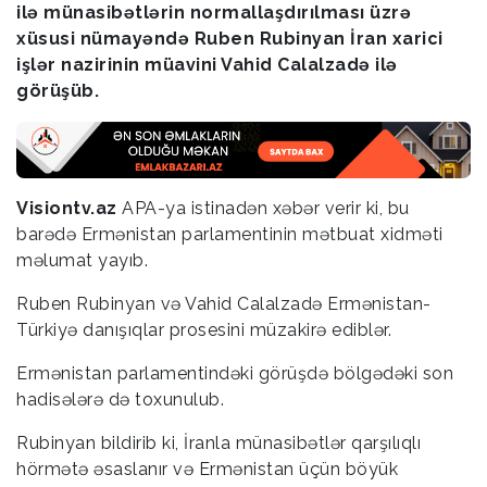
ilə münasibətlərin normallaşdırılması üzrə
xüsusi nümayəndə Ruben Rubinyan İran xarici
işlər nazirinin müavini Vahid Calalzadə ilə
görüşüb.
Visiontv.az
APA-ya istinadən xəbər verir ki, bu
barədə Ermənistan parlamentinin mətbuat xidməti
məlumat yayıb.
Ruben Rubinyan və Vahid Calalzadə Ermənistan-
Türkiyə danışıqlar prosesini müzakirə ediblər.
Ermənistan parlamentindəki görüşdə bölgədəki son
hadisələrə də toxunulub.
Rubinyan bildirib ki, İranla münasibətlər qarşılıqlı
hörmətə əsaslanır və Ermənistan üçün böyük