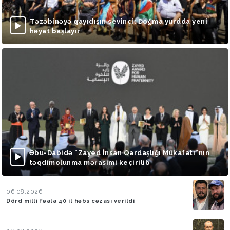
Təzəbinəyə qayıdışın sevinci: Doğma yurdda yeni
həyat başlayır
Əbu-Dabidə “Zayed İnsan Qardaşlığı Mükafatı”nın
təqdimolunma mərasimi keçirilib
06.08.2026
Dörd milli fəala 40 il həbs cəzası verildi