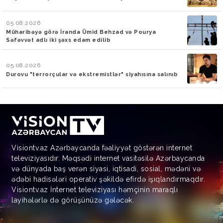
05.08.2026
Müharibəyə görə İranda Ümid Behzad və Pourya
Səfəvvət adlı iki şəxs edam edilib
05.08.2026
Durovu "terrorçular və ekstremistlər" siyahısına salınıb
Visiontv.az Azərbaycanda fəaliyyət göstərən internet
televiziyasıdır. Məqsədi internet vasitəsilə Azərbaycanda
və dünyada baş verən siyasi, iqtisadi, sosial, mədəni və
ədəbi hadisələri operativ şəkildə efirdə işıqlandırmaqdır.
Visiontv.az İnternet televiziyası həmçinin maraqlı
layihələrlə də görüşünüzə gələcək.