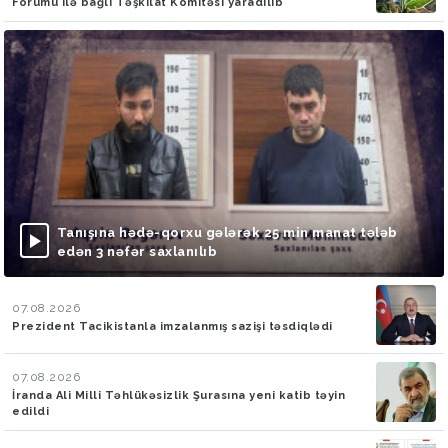
Forumu ilə bağlı Təşkilat Komitəsi yaradılıb
Tanışına hədə-qorxu gələrək 25 min manat tələb
edən 3 nəfər saxlanılıb
07.08.2026
Prezident Tacikistanla imzalanmış sazişi təsdiqlədi
07.08.2026
İranda Ali Milli Təhlükəsizlik Şurasına yeni katib təyin
edildi