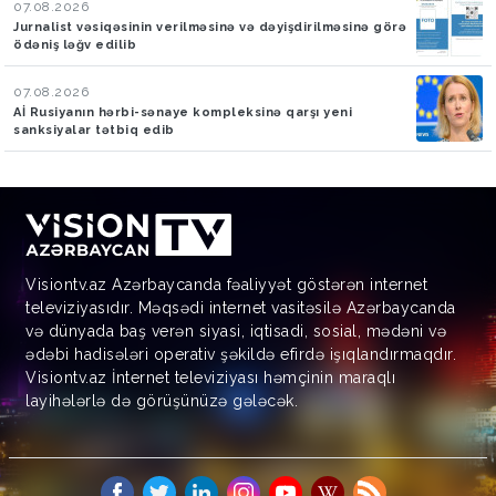
07.08.2026
Jurnalist vəsiqəsinin verilməsinə və dəyişdirilməsinə görə
ödəniş ləğv edilib
07.08.2026
Aİ Rusiyanın hərbi-sənaye kompleksinə qarşı yeni
sanksiyalar tətbiq edib
Visiontv.az Azərbaycanda fəaliyyət göstərən internet
televiziyasıdır. Məqsədi internet vasitəsilə Azərbaycanda
və dünyada baş verən siyasi, iqtisadi, sosial, mədəni və
ədəbi hadisələri operativ şəkildə efirdə işıqlandırmaqdır.
Visiontv.az İnternet televiziyası həmçinin maraqlı
layihələrlə də görüşünüzə gələcək.