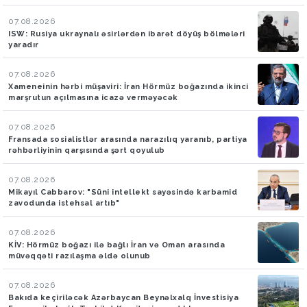
07.08.2026
ISW: Rusiya ukraynalı əsirlərdən ibarət döyüş bölmələri
yaradır
07.08.2026
Xameneinin hərbi müşaviri: İran Hörmüz boğazında ikinci
marşrutun açılmasına icazə verməyəcək
07.08.2026
Fransada sosialistlər arasında narazılıq yaranıb, partiya
rəhbərliyinin qarşısında şərt qoyulub
07.08.2026
Mikayıl Cabbarov: "Süni intellekt sayəsində karbamid
zavodunda istehsal artıb"
07.08.2026
KİV: Hörmüz boğazı ilə bağlı İran və Oman arasında
müvəqqəti razılaşma əldə olunub
07.08.2026
Bakıda keçiriləcək Azərbaycan Beynəlxalq İnvestisiya