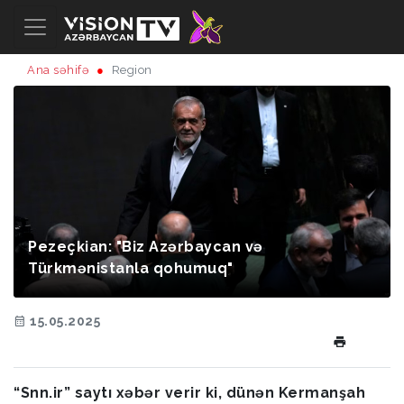
Ana səhifə
Region
Pezeçkian: "Biz Azərbaycan və
Türkmənistanla qohumuq"
15.05.2025
“Snn.ir” saytı xəbər verir ki, dünən Kermanşah