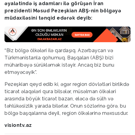
əyalətində iş adamları ilə görüşən İran
prezidenti Məsud Pezeşkian ABŞ-nin bölgəyə
müdaxiləsini tənqid edərək deyib:
“Biz bölgə ölkələri ilə qardaşıq. Azərbaycan və
Türkmənistanla qohumuq. Başqaları (ABŞ) bizi
müharibəyə sürükləmək istəyir. Ancaq biz bunu
etməyəcəyik”.
Pezeşkian qeyd edib ki, əgər region dövlətləri birlikdə
ticarət əlaqələri qura bilsələr, müsəlman ölkələri
arasında böyük ticarət bazarı, eləcə də sülh və
təhlükəsizlik yarada bilərlər. Onun sözlərinə görə, bu
bölgə başqalarına deyil, region ölkələrinə məxsusdur.
visiontv.az