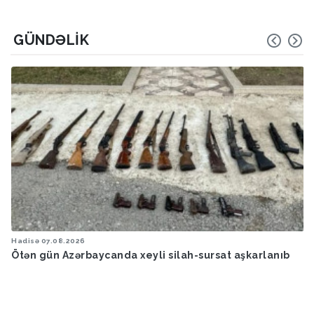
GÜNDƏLIK
Hadisə
07.08.2026
Ötən gün Azərbaycanda xeyli silah-sursat aşkarlanıb