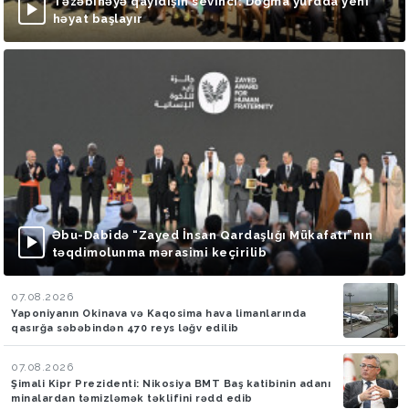
Təzəbinəyə qayıdışın sevinci: Doğma yurdda yeni
həyat başlayır
Əbu-Dabidə “Zayed İnsan Qardaşlığı Mükafatı”nın
təqdimolunma mərasimi keçirilib
07.08.2026
Yaponiyanın Okinava və Kaqosima hava limanlarında
qasırğa səbəbindən 470 reys ləğv edilib
07.08.2026
Şimali Kipr Prezidenti: Nikosiya BMT Baş katibinin adanı
minalardan təmizləmək təklifini rədd edib