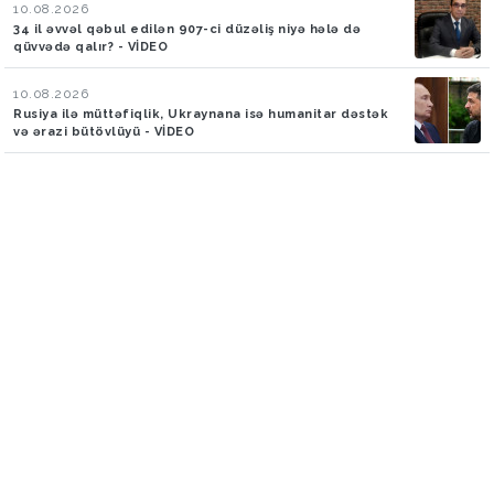
10.08.2026
34 il əvvəl qəbul edilən 907-ci düzəliş niyə hələ də
qüvvədə qalır? - VİDEO
10.08.2026
Rusiya ilə müttəfiqlik, Ukraynana isə humanitar dəstək
və ərazi bütövlüyü - VİDEO