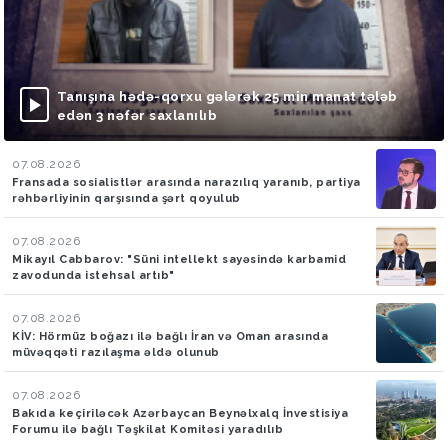
Tanışına hədə-qorxu gələrək 25 min manat tələb
edən 3 nəfər saxlanılıb
07.08.2026
Fransada sosialistlər arasında narazılıq yaranıb, partiya
rəhbərliyinin qarşısında şərt qoyulub
07.08.2026
Mikayıl Cabbarov: "Süni intellekt sayəsində karbamid
zavodunda istehsal artıb"
07.08.2026
KİV: Hörmüz boğazı ilə bağlı İran və Oman arasında
müvəqqəti razılaşma əldə olunub
07.08.2026
Bakıda keçiriləcək Azərbaycan Beynəlxalq İnvestisiya
Forumu ilə bağlı Təşkilat Komitəsi yaradılıb