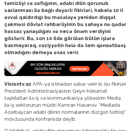
təmizliyi və saflığının, ədəbi dilin qorunub
saxlanması ilə bağlı dəyərli fikirləri, habelə 10 il
əvvəl qaldırdığı bu məsələyə yenidən diqqət
çəkməsi dövlət rəhbərliyinin bu sahəyə nə qədər
həssas yanaşdığını və necə önəm verdiyini
göstərir. Bu, son 10 ildə görülən bütün işlərə
baxmayaraq, vəziyyətin hələ də tam qənaətbəxş
olmadığını deməyə əsas verir.
Visiontv.az
APA-ya istinadən xəbər verir ki, bu fikirləri
Prezident Administrasiyasının Qeyri-hökumət
təşkilatları ilə iş və kommunikasiya şöbəsinin Media
ilə iş sektorunun müdiri Kamran Həsənov “Mediada
Azərbaycan ədəbi dilinin normalarının düzgün tətbiqi”
mövzusunda konfransda deyib.
O bildirib ki, ədəbi dilin qorunması istiqamətdə bir çox