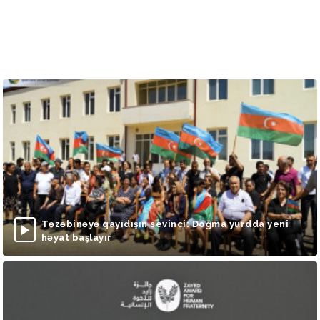
Təzəbinəyə qayıdışın sevinci: Doğma yurdda yeni
həyat başlayır