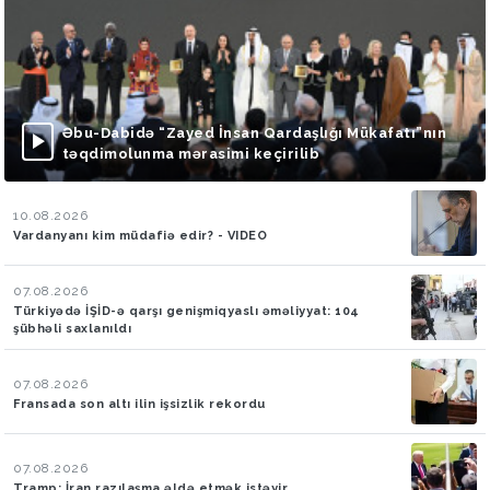
Əbu-Dabidə “Zayed İnsan Qardaşlığı Mükafatı”nın
təqdimolunma mərasimi keçirilib
10.08.2026
Vardanyanı kim müdafiə edir? - VIDEO
07.08.2026
Türkiyədə İŞİD-ə qarşı genişmiqyaslı əməliyyat: 104
şübhəli saxlanıldı
07.08.2026
Fransada son altı ilin işsizlik rekordu
07.08.2026
Tramp: İran razılaşma əldə etmək istəyir