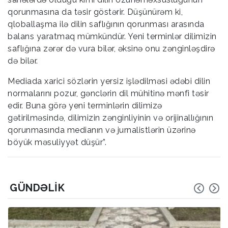
qorunmasına da təsir göstərir. Düşünürəm ki,
qloballaşma ilə dilin saflığının qorunması arasında
balans yaratmaq mümkündür. Yeni terminlər dilimizin
saflığına zərər də vura bilər, əksinə onu zənginləşdirə
də bilər.
Mediada xarici sözlərin yersiz işlədilməsi ədəbi dilin
normalarını pozur, gənclərin dil mühitinə mənfi təsir
edir. Buna görə yeni terminlərin dilimizə
gətirilməsində, dilimizin zənginliyinin və orijinallığının
qorunmasında medianın və jurnalistlərin üzərinə
böyük məsuliyyət düşür”.
GÜNDƏLIK