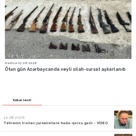
Hadisə
07.08.2026
Ötən gün Azərbaycanda xeyli silah-sursat aşkarlanıb
Xəbər lenti
10.08.2026
Tehranın trolları jurnalistlərə hədə-qorxu gəlir - VİDEO