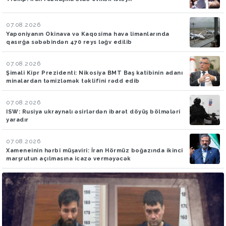
07.08.2026
Yaponiyanın Okinava və Kaqosima hava limanlarında
qasırğa səbəbindən 470 reys ləğv edilib
07.08.2026
Şimali Kipr Prezidenti: Nikosiya BMT Baş katibinin adanı
minalardan təmizləmək təklifini rədd edib
07.08.2026
ISW: Rusiya ukraynalı əsirlərdən ibarət döyüş bölmələri
yaradır
07.08.2026
Xameneinin hərbi müşaviri: İran Hörmüz boğazında ikinci
marşrutun açılmasına icazə verməyəcək