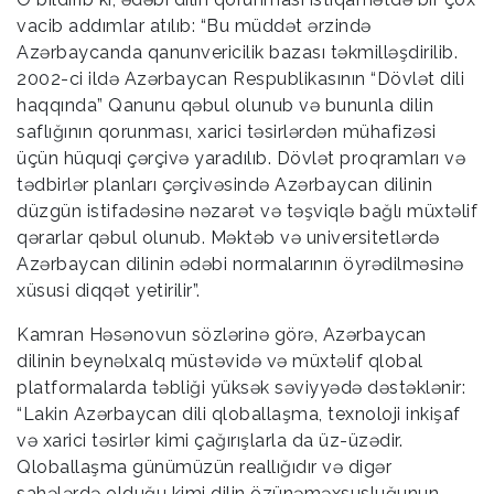
vacib addımlar atılıb: “Bu müddət ərzində
Azərbaycanda qanunvericilik bazası təkmilləşdirilib.
2002-ci ildə Azərbaycan Respublikasının “Dövlət dili
haqqında” Qanunu qəbul olunub və bununla dilin
saflığının qorunması, xarici təsirlərdən mühafizəsi
üçün hüquqi çərçivə yaradılıb. Dövlət proqramları və
tədbirlər planları çərçivəsində Azərbaycan dilinin
düzgün istifadəsinə nəzarət və təşviqlə bağlı müxtəlif
qərarlar qəbul olunub. Məktəb və universitetlərdə
Azərbaycan dilinin ədəbi normalarının öyrədilməsinə
xüsusi diqqət yetirilir”.
Kamran Həsənovun sözlərinə görə, Azərbaycan
dilinin beynəlxalq müstəvidə və müxtəlif qlobal
platformalarda təbliği yüksək səviyyədə dəstəklənir:
“Lakin Azərbaycan dili qloballaşma, texnoloji inkişaf
və xarici təsirlər kimi çağırışlarla da üz-üzədir.
Qloballaşma günümüzün reallığıdır və digər
sahələrdə olduğu kimi dilin özünəməxsusluğunun