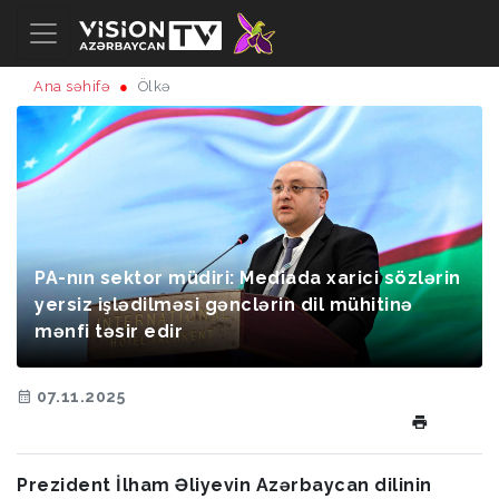
Ana səhifə
Ölkə
PA-nın sektor müdiri: Mediada xarici sözlərin
yersiz işlədilməsi gənclərin dil mühitinə
mənfi təsir edir
07.11.2025
Prezident İlham Əliyevin Azərbaycan dilinin