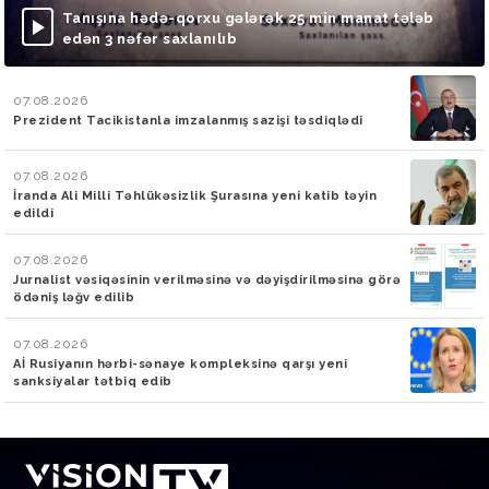
Tanışına hədə-qorxu gələrək 25 min manat tələb
edən 3 nəfər saxlanılıb
07.08.2026
Prezident Tacikistanla imzalanmış sazişi təsdiqlədi
07.08.2026
İranda Ali Milli Təhlükəsizlik Şurasına yeni katib təyin
edildi
07.08.2026
Jurnalist vəsiqəsinin verilməsinə və dəyişdirilməsinə görə
ödəniş ləğv edilib
07.08.2026
Aİ Rusiyanın hərbi-sənaye kompleksinə qarşı yeni
sanksiyalar tətbiq edib