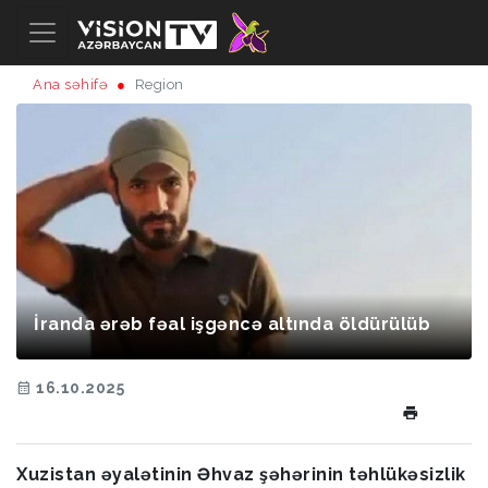
Ana səhifə
Region
İranda ərəb fəal işgəncə altında öldürülüb
16.10.2025
Xuzistan əyalətinin Əhvaz şəhərinin təhlükəsizlik