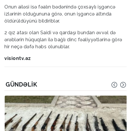
Onun ailəsi isə fəalın bədənində çoxsaylı işgəncə
izlərinin olduğununa görə, onun işgəncə altında
öldürüldüyünü bildiriblər.
2 qız atası olan Saidi və qardaşı bundan əvvəl də
ərəblərin hüquqları ilə bağlı dinc fəaliyyətlərinə görə
hir neçə dəfə həbs olunublar.
visiontv.az
GÜNDƏLIK