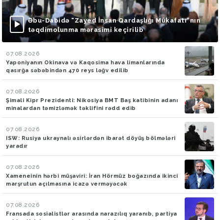
Əbu-Dabidə “Zayed İnsan Qardaşlığı Mükafatı”nın
təqdimolunma mərasimi keçirilib
07.08.2026
Yaponiyanın Okinava və Kaqosima hava limanlarında
qasırğa səbəbindən 470 reys ləğv edilib
07.08.2026
Şimali Kipr Prezidenti: Nikosiya BMT Baş katibinin adanı
minalardan təmizləmək təklifini rədd edib
07.08.2026
ISW: Rusiya ukraynalı əsirlərdən ibarət döyüş bölmələri
yaradır
07.08.2026
Xameneinin hərbi müşaviri: İran Hörmüz boğazında ikinci
marşrutun açılmasına icazə verməyəcək
07.08.2026
Fransada sosialistlər arasında narazılıq yaranıb, partiya