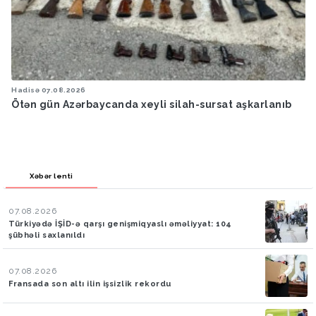
Hadisə
07.08.2026
Ötən gün Azərbaycanda xeyli silah-sursat aşkarlanıb
Xəbər lenti
07.08.2026
Türkiyədə İŞİD-ə qarşı genişmiqyaslı əməliyyat: 104
şübhəli saxlanıldı
07.08.2026
Fransada son altı ilin işsizlik rekordu