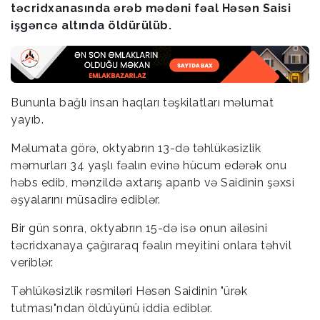
təcridxanasında ərəb mədəni fəal Həsən Saisi
işgəncə altında öldürülüb.
Bununla bağlı insan haqları təşkilatları məlumat
yayıb.
Məlumata görə, oktyabrın 13-də təhlükəsizlik
məmurları 34 yaşlı fəalın evinə hücum edərək onu
həbs edib, mənzildə axtarış aparıb və Saidinin şəxsi
əşyalarını müsadirə ediblər.
Bir gün sonra, oktyabrın 15-də isə onun ailəsini
təcridxanaya çağıraraq fəalın meyitini onlara təhvil
veriblər.
Təhlükəsizlik rəsmiləri Həsən Saidinin "ürək
tutması"ndan öldüyünü iddia ediblər.