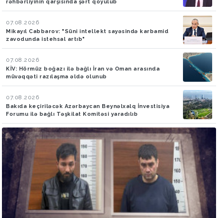
rəhbərliyinin qarşısında şərt qoyulub
07.08.2026
Mikayıl Cabbarov: "Süni intellekt sayəsində karbamid
zavodunda istehsal artıb"
07.08.2026
KİV: Hörmüz boğazı ilə bağlı İran və Oman arasında
müvəqqəti razılaşma əldə olunub
07.08.2026
Bakıda keçiriləcək Azərbaycan Beynəlxalq İnvestisiya
Forumu ilə bağlı Təşkilat Komitəsi yaradılıb