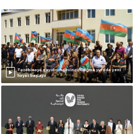
Təzəbinəyə qayıdışın sevinci: Doğma yurdda yeni
həyat başlayır