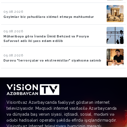
05.08.2026
Goyimlər biz yəhudilərə xidmət etməyə məhkumdur
05.08.2026
Müharibəyə görə İranda Ümid Behzad və Pourya
Səfəvvət adlı iki şəxs edam edilib
05.08.2026
Durovu "terrorçular və ekstremistlər" siyahısına salınıb
Visiontv.az Azərbaycanda fəaliyyət göstərən internet
televiziyasıdır. Məqsədi internet vasitəsilə Azərbaycanda
və dünyada baş verən siyasi, iqtisadi, sosial, mədəni və
ədəbi hadisələri operativ şəkildə efirdə işıqlandırmaqdır.
Visiontv.az İnternet televiziyası həmçinin maraqlı