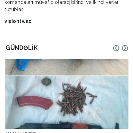
komandaları müvafiq olaraq birinci və ikinci yerləri
tutublar.
visiontv.az
GÜNDƏLIK
Hava
05.08.2026