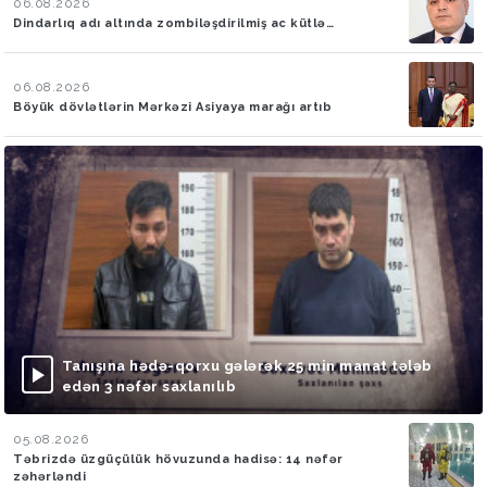
06.08.2026
Dindarlıq adı altında zombiləşdirilmiş ac kütlə…
06.08.2026
Böyük dövlətlərin Mərkəzi Asiyaya marağı artıb
Tanışına hədə-qorxu gələrək 25 min manat tələb
edən 3 nəfər saxlanılıb
05.08.2026
Təbrizdə üzgüçülük hövuzunda hadisə: 14 nəfər
zəhərləndi