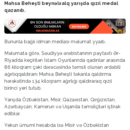
Məhsa Beheşti beynəlxalq yarışda qızıl medal
qazanıb.
Bununla bağlı idman mediası məlumat yyaıb.
Məlumata görə, Səudiyyə ərəbistanının paytaxtı Ər-
Riyadda keçirilən İslam Oyunlarında qadınlar arasında
86 kiloqram çəki dərəcəsində təmsil olunan ərdəbili
ağırlıqqaldıranı Məhsa Beheşti təkanla qaldırma
hərəkətində 134 kiloqram ağırlığı qaldıraraq qızıl
birinci yeri tutub.
Yarışda Özbəkistan, Misir, Qazaxıstan, Qırğızıstan,
Azərbaycan, Kamerun və Uqanda təmsilçiləri iştirak
ediblər.
Yekun ümumi hesabda isə Misir və Özbəkistan