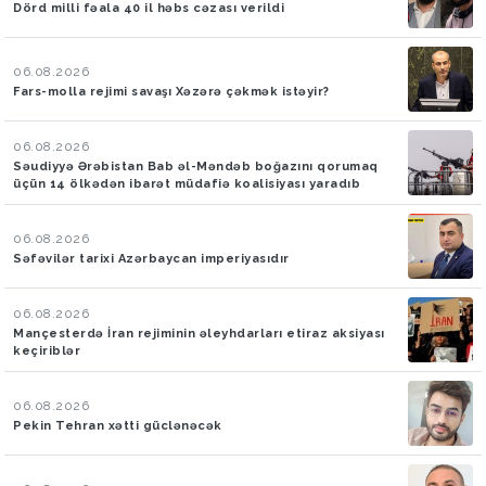
Dörd milli fəala 40 il həbs cəzası verildi
06.08.2026
Fars-molla rejimi savaşı Xəzərə çəkmək istəyir?
06.08.2026
Səudiyyə Ərəbistan Bab əl-Məndəb boğazını qorumaq
üçün 14 ölkədən ibarət müdafiə koalisiyası yaradıb
06.08.2026
Səfəvilər tarixi Azərbaycan imperiyasıdır
06.08.2026
Mançesterdə İran rejiminin əleyhdarları etiraz aksiyası
keçiriblər
06.08.2026
Pekin Tehran xətti güclənəcək