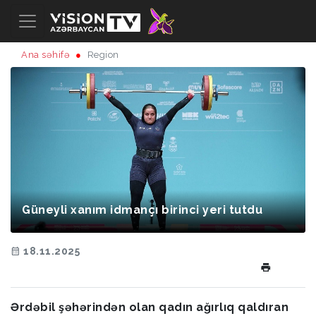
Ana səhifə
Region
Güneyli xanım idmançı birinci yeri tutdu
18.11.2025
Ərdəbil şəhərindən olan qadın ağırlıq qaldıran