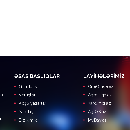
ƏSAS BAŞLIQLAR
LAYIHƏLƏRIMIZ
Gündəlik
OneOffice.az
lə
Verlişlər
AgroBirja.az
Köşə yazarları
Yardimci.az
Yaddaş
AgrOS.az
ı
Biz kimik
MyDay.az