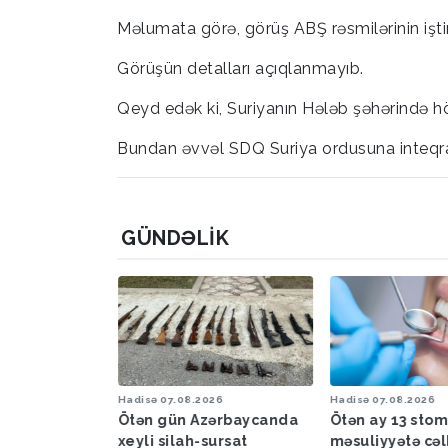
Məlumata görə, görüş ABŞ rəsmilərinin iştir
Görüşün detalları açıqlanmayıb.
Qeyd edək ki, Suriyanın Hələb şəhərində hö
Bundan əvvəl SDQ Suriya ordusuna inteqra
GÜNDƏLIK
6
Hadisə
07.08.2026
Hadisə
07.08.2026
a proqnozu
Ötən gün Azərbaycanda
Ötən ay 13 sto
xeyli silah-sursat
məsuliyyətə cəl