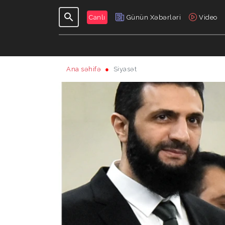
Canlı
Günün Xəbərləri
Video
Ana səhifə
Siyasət
GÜNDƏLIK
VERILIŞLƏR