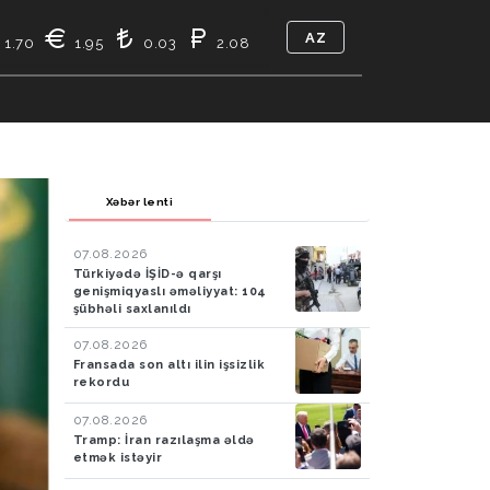
AZ
1.70
1.95
0.03
2.08
TIKASI
BIZ KIMIK
ƏLAQƏ
Xəbər lenti
07.08.2026
Türkiyədə İŞİD-ə qarşı
genişmiqyaslı əməliyyat: 104
şübhəli saxlanıldı
07.08.2026
Fransada son altı ilin işsizlik
rekordu
07.08.2026
Tramp: İran razılaşma əldə
etmək istəyir