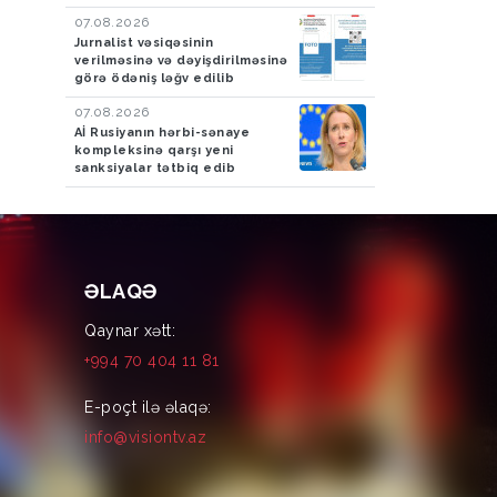
07.08.2026
Jurnalist vəsiqəsinin
verilməsinə və dəyişdirilməsinə
görə ödəniş ləğv edilib
07.08.2026
Aİ Rusiyanın hərbi-sənaye
kompleksinə qarşı yeni
sanksiyalar tətbiq edib
ƏLAQƏ
Qaynar xətt:
+994 70 404 11 81
E-poçt ilə əlaqə:
info@visiontv.az