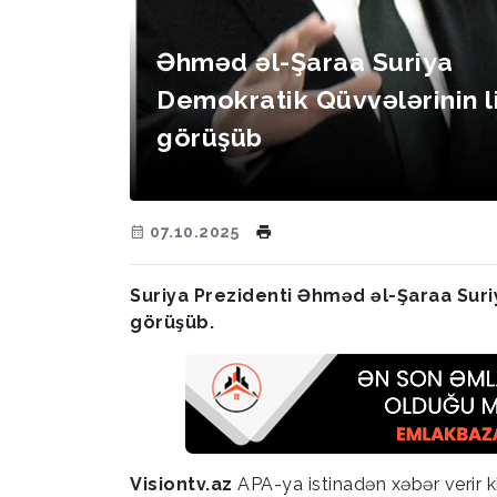
Əhməd əl-Şaraa Suriya
Demokratik Qüvvələrinin li
görüşüb
07.10.2025
Suriya Prezidenti Əhməd əl-Şaraa Suri
görüşüb.
Visiontv.az
APA-ya istinadən xəbər verir k