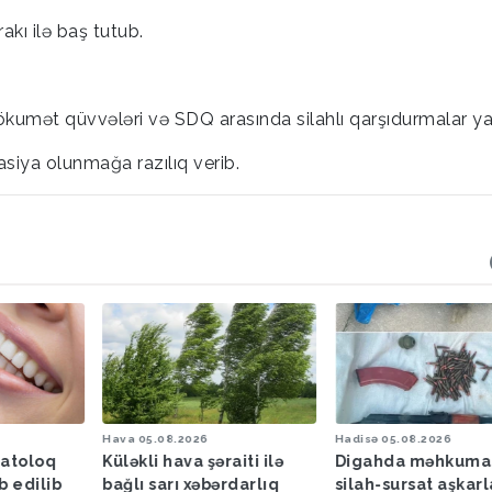
akı ilə baş tutub.
kumət qüvvələri və SDQ arasında silahlı qarşıdurmalar yaş
siya olunmağa razılıq verib.
Hava
05.08.2026
Hadisə
05.08.2026
matoloq
Küləkli hava şəraiti ilə
Digahda məhkuma
b edilib
bağlı sarı xəbərdarlıq
silah-sursat aşkar