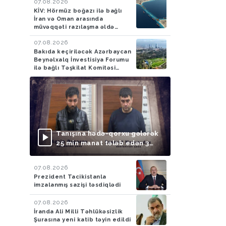
07.08.2026
KİV: Hörmüz boğazı ilə bağlı
İran və Oman arasında
müvəqqəti razılaşma əldə
olunub
07.08.2026
Bakıda keçiriləcək Azərbaycan
Beynəlxalq İnvestisiya Forumu
ilə bağlı Təşkilat Komitəsi
yaradılıb
Tanışına hədə-qorxu gələrək
25 min manat tələb edən 3
nəfər saxlanılıb
07.08.2026
Prezident Tacikistanla
imzalanmış sazişi təsdiqlədi
07.08.2026
İranda Ali Milli Təhlükəsizlik
Şurasına yeni katib təyin edildi