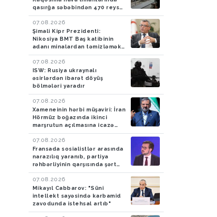
aparan maşında 4,5 k
qasırğa səbəbindən 470 reys
ləğv edilib
tiryək aşkarlayıblar-
07.08.2026
FOTO
Şimali Kipr Prezidenti:
Nikosiya BMT Baş katibinin
adanı minalardan təmizləmək
təklifini rədd edib
07.08.2026
ISW: Rusiya ukraynalı
əsirlərdən ibarət döyüş
bölmələri yaradır
07.08.2026
Xameneinin hərbi müşaviri: İran
Hörmüz boğazında ikinci
marşrutun açılmasına icazə
verməyəcək
07.08.2026
Fransada sosialistlər arasında
narazılıq yaranıb, partiya
rəhbərliyinin qarşısında şərt
qoyulub
07.08.2026
Mikayıl Cabbarov: "Süni
intellekt sayəsində karbamid
zavodunda istehsal artıb"