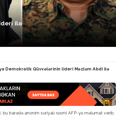
deri ilə
ya Demokratik Qüvvələrinin lideri Məzlum Abdi ilə
i, bu barədə anonim suriyalı rəsmi AFP-yə məlumat verib.