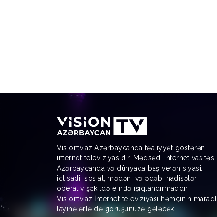
Visiontv.az Azərbaycanda fəaliyyət göstərən
internet televiziyasıdır. Məqsədi internet vasitəsi
Azərbaycanda və dünyada baş verən siyasi,
iqtisadi, sosial, mədəni və ədəbi hadisələri
operativ şəkildə efirdə işıqlandırmaqdır.
Visiontv.az İnternet televiziyası həmçinin maraql
layihələrlə də görüşünüzə gələcək.