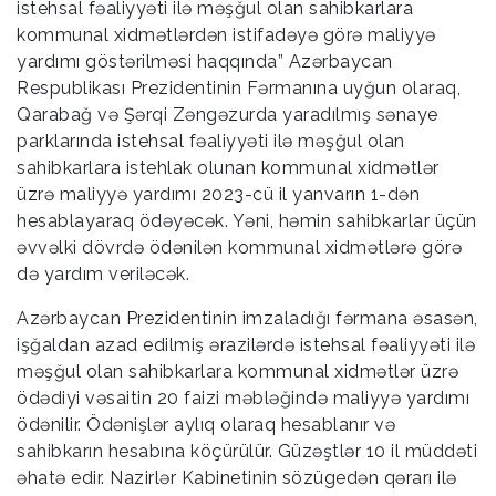
istehsal fəaliyyəti ilə məşğul olan sahibkarlara
kommunal xidmətlərdən istifadəyə görə maliyyə
yardımı göstərilməsi haqqında” Azərbaycan
Respublikası Prezidentinin Fərmanına uyğun olaraq,
Qarabağ və Şərqi Zəngəzurda yaradılmış sənaye
parklarında istehsal fəaliyyəti ilə məşğul olan
sahibkarlara istehlak olunan kommunal xidmətlər
üzrə maliyyə yardımı 2023-cü il yanvarın 1-dən
hesablayaraq ödəyəcək. Yəni, həmin sahibkarlar üçün
əvvəlki dövrdə ödənilən kommunal xidmətlərə görə
də yardım veriləcək.
Azərbaycan Prezidentinin imzaladığı fərmana əsasən,
işğaldan azad edilmiş ərazilərdə istehsal fəaliyyəti ilə
məşğul olan sahibkarlara kommunal xidmətlər üzrə
ödədiyi vəsaitin 20 faizi məbləğində maliyyə yardımı
ödənilir. Ödənişlər aylıq olaraq hesablanır və
sahibkarın hesabına köçürülür. Güzəştlər 10 il müddəti
əhatə edir. Nazirlər Kabinetinin sözügedən qərarı ilə