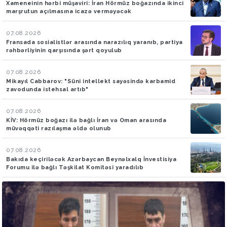
Xameneinin hərbi müşaviri: İran Hörmüz boğazında ikinci
marşrutun açılmasına icazə verməyəcək
07.08.2026
Fransada sosialistlər arasında narazılıq yaranıb, partiya
rəhbərliyinin qarşısında şərt qoyulub
07.08.2026
Mikayıl Cabbarov: "Süni intellekt sayəsində karbamid
zavodunda istehsal artıb"
07.08.2026
KİV: Hörmüz boğazı ilə bağlı İran və Oman arasında
müvəqqəti razılaşma əldə olunub
07.08.2026
Bakıda keçiriləcək Azərbaycan Beynəlxalq İnvestisiya
Forumu ilə bağlı Təşkilat Komitəsi yaradılıb