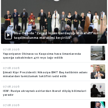
Əbu-Dabidə “Zayed İnsan Qardaşlığı Mükafatı”nın
təqdimolunma mərasimi keçirilib
07.08.2026
Yaponiyanın Okinava və Kaqosima hava limanlarında
qasırğa səbəbindən 470 reys ləğv edilib
07.08.2026
Şimali Kipr Prezidenti: Nikosiya BMT Baş katibinin adanı
minalardan təmizləmək təklifini rədd edib
07.08.2026
ISW: Rusiya ukraynalı əsirlərdən ibarət döyüş bölmələri
yaradır
07.08.2026