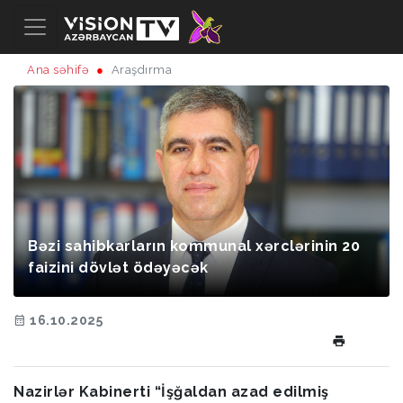
Ana səhifə
Araşdırma
Bəzi sahibkarların kommunal xərclərinin 20
faizini dövlət ödəyəcək
16.10.2025
Nazirlər Kabinerti “İşğaldan azad edilmiş