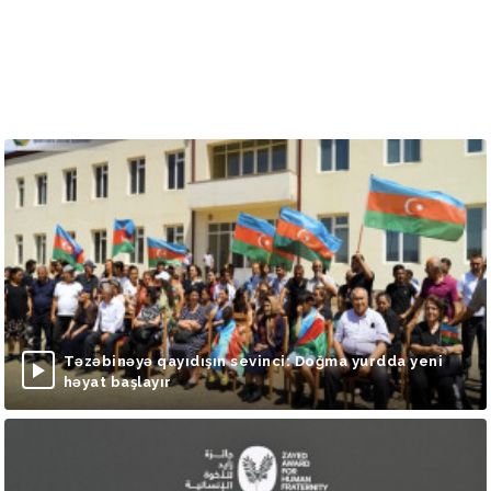
Təzəbinəyə qayıdışın sevinci: Doğma yurdda yeni
həyat başlayır