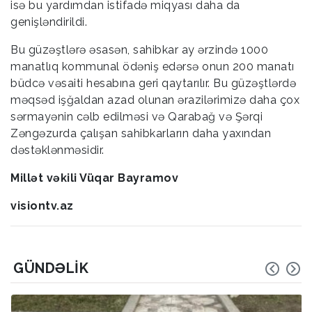
isə bu yardımdan istifadə miqyası daha da
genişləndirildi.
Bu güzəştlərə əsasən, sahibkar ay ərzində 1000
manatlıq kommunal ödəniş edərsə onun 200 manatı
büdcə vəsaiti hesabına geri qaytarılır. Bu güzəştlərdə
məqsəd işğaldan azad olunan ərazilərimizə daha çox
sərmayənin cəlb edilməsi və Qarabağ və Şərqi
Zəngəzurda çalışan sahibkarların daha yaxından
dəstəklənməsidir.
Millət vəkili Vüqar Bayramov
visiontv.az
GÜNDƏLIK