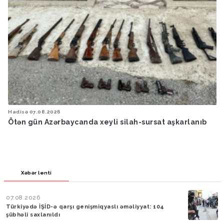
Hadisə
07.08.2026
Ötən gün Azərbaycanda xeyli silah-sursat aşkarlanıb
Xəbər lenti
07.08.2026
Türkiyədə İŞİD-ə qarşı genişmiqyaslı əməliyyat: 104
şübhəli saxlanıldı