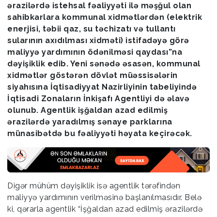
ərazilərdə istehsal fəaliyyəti ilə məşğul olan
sahibkarlara kommunal xidmətlərdən (elektrik
enerjisi, təbii qaz, su təchizatı və tullantı
sularının axıdılması xidməti) istifadəyə görə
maliyyə yardımının ödənilməsi qaydası”na
dəyişiklik edib. Yeni sənədə əsasən, kommunal
xidmətlər göstərən dövlət müəssisələrin
siyahısına İqtisadiyyat Nazirliyinin tabeliyində
İqtisadi Zonaların İnkişafı Agentliyi də əlavə
olunub. Agentlik işğaldan azad edilmiş
ərazilərdə yaradılmış sənaye parklarına
münasibətdə bu fəaliyyəti həyata keçirəcək.
Digər mühüm dəyişiklik isə agentlik tərəfindən
maliyyə yardımının verilməsinə başlanılmasıdır. Belə
ki, qərarla agentlik “İşğaldan azad edilmiş ərazilərdə