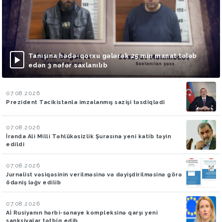
Tanışına hədə-qorxu gələrək 25 min manat tələb
edən 3 nəfər saxlanılıb
07.08.2026
Prezident Tacikistanla imzalanmış sazişi təsdiqlədi
07.08.2026
İranda Ali Milli Təhlükəsizlik Şurasına yeni katib təyin
edildi
07.08.2026
Jurnalist vəsiqəsinin verilməsinə və dəyişdirilməsinə görə
ödəniş ləğv edilib
07.08.2026
Aİ Rusiyanın hərbi-sənaye kompleksinə qarşı yeni
sanksiyalar tətbiq edib