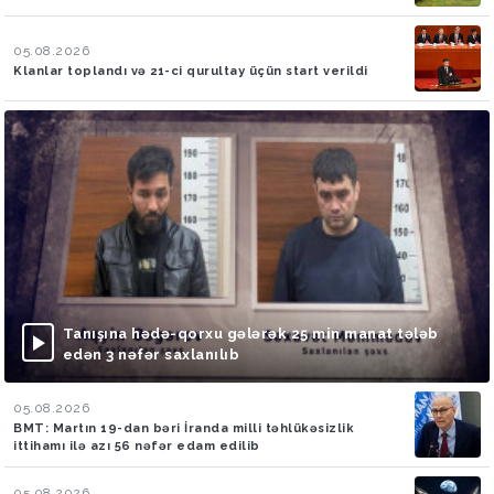
05.08.2026
Klanlar toplandı və 21-ci qurultay üçün start verildi
Tanışına hədə-qorxu gələrək 25 min manat tələb
edən 3 nəfər saxlanılıb
05.08.2026
BMT: Martın 19-dan bəri İranda milli təhlükəsizlik
ittihamı ilə azı 56 nəfər edam edilib
05.08.2026