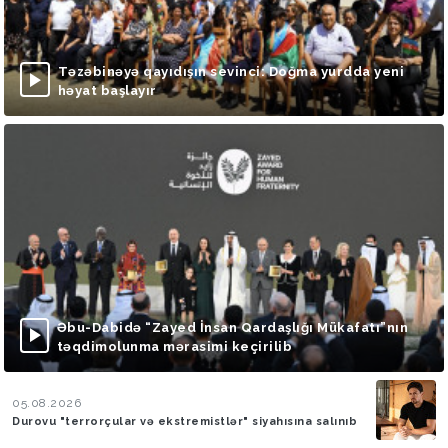
Təzəbinəyə qayıdışın sevinci: Doğma yurdda yeni
həyat başlayır
Əbu-Dabidə “Zayed İnsan Qardaşlığı Mükafatı”nın
təqdimolunma mərasimi keçirilib
05.08.2026
Durovu "terrorçular və ekstremistlər" siyahısına salınıb