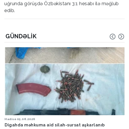
uğrunda görüşdə Özbəkistanı 3:1 hesabı ilə məğlub
edib.
GÜNDƏLIK
Hadisə
05.08.2026
Digahda məhkuma aid silah-sursat aşkarlanıb