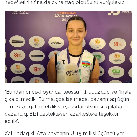
hədəflərinin finalda oynamaq olduğunu vurğulayıb:
"Bundan öncəki oyunda, təəssüf ki, uduzduq və finala
çıxa bilmədik. Bu matçda isə medal qazanmaq üçün
əlimizdən gələni etdik və şükürlər olsun ki, qələbə
qazandıq. Bizi dəstəkləyən azarkeşlərə təşəkkür
edirik".
Xatırladaq ki, Azərbaycanın U-15 millisi üçüncü yer