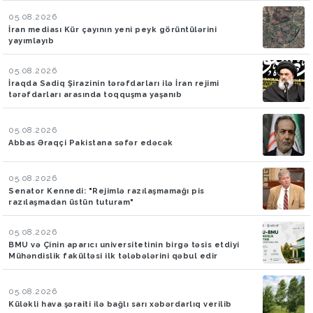
05.08.2026
İran mediası Kür çayının yeni peyk görüntülərini
yayımlayıb
05.08.2026
İraqda Sadiq Şirazinin tərəfdarları ilə İran rejimi
tərəfdarları arasında toqquşma yaşanıb
05.08.2026
Abbas Əraqçi Pakistana səfər edəcək
05.08.2026
Senator Kennedi: "Rejimlə razılaşmamağı pis
razılaşmadan üstün tuturam"
05.08.2026
BMU və Çinin aparıcı universitetinin birgə təsis etdiyi
Mühəndislik fakültəsi ilk tələbələrini qəbul edir
05.08.2026
Küləkli hava şəraiti ilə bağlı sarı xəbərdarlıq verilib