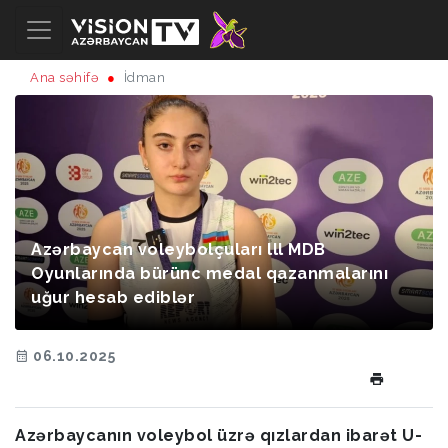
Ana səhifə
İdman
Azərbaycan voleybolçuları lll MDB
Oyunlarında bürünc medal qazanmalarını
uğur hesab ediblər
06.10.2025
Azərbaycanın voleybol üzrə qızlardan ibarət U-