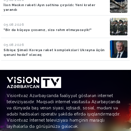
İlon Maskın raketi Ayın səthinə çırpıldı: Yeni krater
yarandı
05.08.2026
"Bir də küçəyə çıxsanız, sizə rəhm etməyəcəyik!"
05.08.2026
Sibiqa: Şimali Koreya raket kompleksləri Ukrayna üçün
qanuni hədəf olacaq
Visiontv.az Azərbaycanda fəaliyyət göstərən internet
televiziyasıdır. Məqsədi internet vasitəsilə Azərbaycanda
və dünyada baş verən siyasi, iqtisadi, sosial, mədəni və
ədəbi hadisələri operativ şəkildə efirdə işıqlandırmaqdır.
Visiontv.az İnternet televiziyası həmçinin maraqlı
layihələrlə də görüşünüzə gələcək.