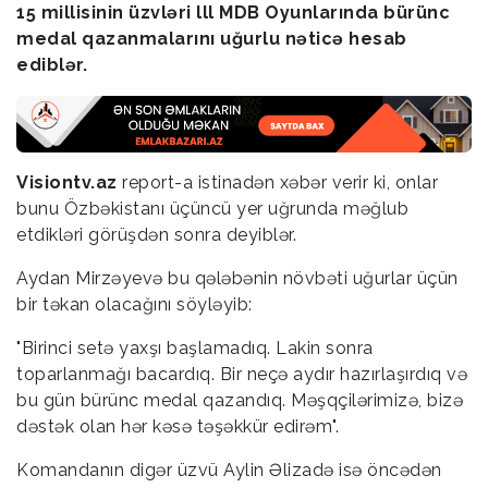
15 millisinin üzvləri lll MDB Oyunlarında bürünc
medal qazanmalarını uğurlu nəticə hesab
ediblər.
Visiontv.az
report-a istinadən xəbər verir ki, onlar
bunu Özbəkistanı üçüncü yer uğrunda məğlub
etdikləri görüşdən sonra deyiblər.
Aydan Mirzəyevə bu qələbənin növbəti uğurlar üçün
bir təkan olacağını söyləyib:
"Birinci setə yaxşı başlamadıq. Lakin sonra
toparlanmağı bacardıq. Bir neçə aydır hazırlaşırdıq və
bu gün bürünc medal qazandıq. Məşqçilərimizə, bizə
dəstək olan hər kəsə təşəkkür edirəm".
Komandanın digər üzvü Aylin Əlizadə isə öncədən