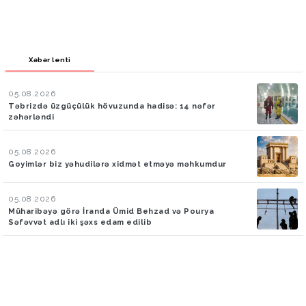
Xəbər lenti
05.08.2026
Təbrizdə üzgüçülük hövuzunda hadisə: 14 nəfər
zəhərləndi
05.08.2026
Goyimlər biz yəhudilərə xidmət etməyə məhkumdur
05.08.2026
Müharibəyə görə İranda Ümid Behzad və Pourya
Səfəvvət adlı iki şəxs edam edilib