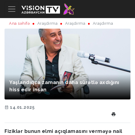
Ana səhifə
Araşdırma
Araşdırma
Araşdırma
Yaşlandıqca zamanın daha sürətlə axdığını
hiss edir insan
14.01.2025
Fiziklər bunun elmi açıqlamasını verməyə nail