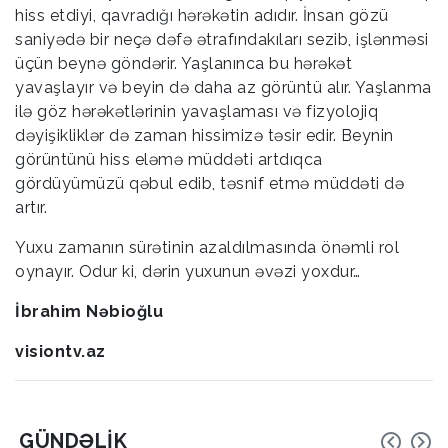
hiss etdiyi, qavradığı hərəkətin adıdır. İnsan gözü
saniyədə bir neçə dəfə ətrafındakıları sezib, işlənməsi
üçün beynə göndərir. Yaşlanınca bu hərəkət
yavaşlayır və beyin də daha az görüntü alır. Yaşlanma
ilə göz hərəkətlərinin yavaşlaması və fizyolojiq
dəyişikliklər də zaman hissimizə təsir edir. Beynin
görüntünü hiss eləmə müddəti artdıqca
gördüyümüzü qəbul edib, təsnif etmə müddəti də
artır.
Yuxu zamanın sürətinin azaldılmasında önəmli rol
oynayır. Odur ki, dərin yuxunun əvəzi yoxdur…
İbrahim Nəbioğlu
visiontv.az
GÜNDƏLIK