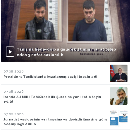
Tanışına hədə-qorxu gələrək 25 min manat tələb
edən 3 nəfər saxlanılıb
07.08.2026
Prezident Tacikistanla imzalanmış sazişi təsdiqlədi
07.08.2026
İranda Ali Milli Təhlükəsizlik Şurasına yeni katib təyin
edildi
07.08.2026
Jurnalist vəsiqəsinin verilməsinə və dəyişdirilməsinə görə
ödəniş ləğv edilib