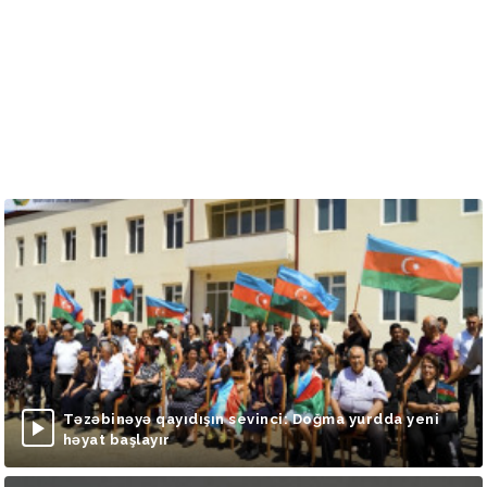
Təzəbinəyə qayıdışın sevinci: Doğma yurdda yeni
həyat başlayır