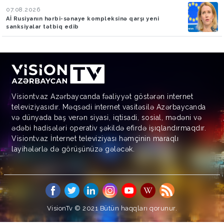
07.08.2026
Aİ Rusiyanın hərbi-sənaye kompleksinə qarşı yeni
sanksiyalar tətbiq edib
Visiontv.az Azərbaycanda fəaliyyət göstərən internet
televiziyasıdır. Məqsədi internet vasitəsilə Azərbaycanda
və dünyada baş verən siyasi, iqtisadi, sosial, mədəni və
ədəbi hadisələri operativ şəkildə efirdə işıqlandırmaqdır.
Visiontv.az İnternet televiziyası həmçinin maraqlı
layihələrlə də görüşünüzə gələcək.
VisionTv © 2021
Bütün haqqları qorunur.