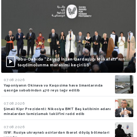
Əbu-Dabidə “Zayed İnsan Qardaşlığı Mükafatı”nın
təqdimolunma mərasimi keçirilib
07.08.2026
Yaponiyanın Okinava və Kaqosima hava limanlarında
qasırğa səbəbindən 470 reys ləğv edilib
07.08.2026
Şimali Kipr Prezidenti: Nikosiya BMT Baş katibinin adanı
minalardan təmizləmək təklifini rədd edib
07.08.2026
ISW: Rusiya ukraynalı əsirlərdən ibarət döyüş bölmələri