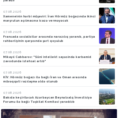
yaradır
07.08.2026
Xameneinin hərbi müşaviri: İran Hörmüz boğazında ikinci
marşrutun açılmasına icazə verməyəcək
07.08.2026
Fransada sosialistlər arasında narazılıq yaranıb, partiya
rəhbərliyinin qarşısında şərt qoyulub
07.08.2026
Mikayıl Cabbarov: "Süni intellekt sayəsində karbamid
zavodunda istehsal artıb"
07.08.2026
KİV: Hörmüz boğazı ilə bağlı İran və Oman arasında
müvəqqəti razılaşma əldə olunub
07.08.2026
Bakıda keçiriləcək Azərbaycan Beynəlxalq İnvestisiya
Forumu ilə bağlı Təşkilat Komitəsi yaradılıb