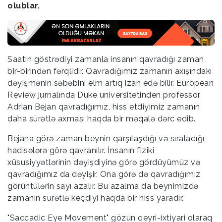
olublar.
Saatın göstrədiyi zamanla insanın qavradığı zaman
bir-birindən fərqlidir. Qavradığımız zamanın axışındakı
dəyişmənin səbəbini elm artıq izah edə bilir. European
Review jurnalında Duke universitetinden professor
Adrian Bejan qavradığımız, hiss etdiyimiz zamanın
daha sürətlə axması haqda bir məqalə dərc edib.
Bejana görə zaman beynin qarşılaşdığı və sıraladığı
hadisələrə görə qavranılır. İnsanın fiziki
xüsusiyyətlərinin dəyişdiyinə görə gördüyümüz və
qavradığımız da dəyişir. Ona görə də qavradığımız
görüntülərin sayı azalır. Bu azalma da beynimizdə
zamanın sürətlə keçdiyi haqda bir hiss yaradır.
"Saccadic Eye Movement" gözün qeyri-ixtiyari olaraq