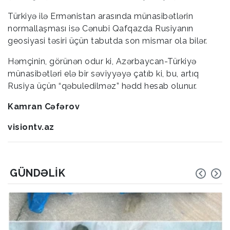
Türkiyə ilə Ermənistan arasında münasibətlərin
normallaşması isə Cənubi Qafqazda Rusiyanın
geosiyasi təsiri üçün tabutda son mismar ola bilər.
Həmçinin, görünən odur ki, Azərbaycan-Türkiyə
münasibətləri elə bir səviyyəyə çatıb ki, bu, artıq
Rusiya üçün “qəbuledilməz” hədd hesab olunur.
Kamran Cəfərov
visiontv.az
GÜNDƏLIK