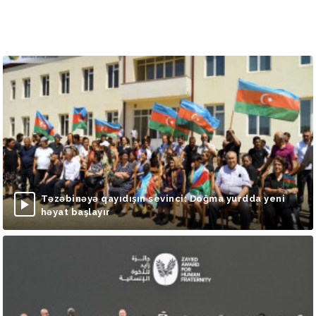
Təzəbinəyə qayıdışın sevinci: Doğma yurdda yeni
həyat başlayır