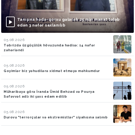
Tanışına hədə-qorxu gələrək 25 min manat tələb
edən 3 nəfər saxlanılıb
05.08.2026
Təbrizdə üzgüçülük hövuzunda hadisə: 14 nəfər
zəhərləndi
05.08.2026
Goyimlər biz yəhudilərə xidmət etməyə məhkumdur
05.08.2026
Müharibəyə görə İranda Ümid Behzad və Pourya
Səfəvvət adlı iki şəxs edam edilib
05.08.2026
Durovu "terrorçular və ekstremistlər" siyahısına salınıb