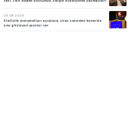
Yazı, fikir adamı oxucunun, xalqın istədiyinimi yazmalıdır?
06.08.2026
Statistik məlumatları açıqlasa, iclas zalından kənarda
onu gözləyən şəxslər var