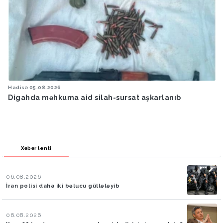
Hadisə
05.08.2026
Digahda məhkuma aid silah-sursat aşkarlanıb
Xəbər lenti
06.08.2026
İran polisi daha iki bəlucu güllələyib
06.08.2026