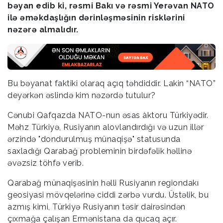
bəyan edib ki, rəsmi Bakı və rəsmi Yerəvan NATO
ilə əməkdaşlığın dərinləşməsinin risklərini
nəzərə almalıdır.
Bu bəyanat faktiki olaraq açıq təhdiddir. Lakin “NATO”
deyərkən əslində kim nəzərdə tutulur?
Cənubi Qafqazda NATO-nun əsas àktoru Türkiyədir.
Məhz Türkiyə, Rusiyanın alovlandırdığı və uzun illər
ərzində "dondurulmuş münaqişə" statusunda
saxladığı Qarabağ probleminin birdəfəlik həllinə
əvəzsiz töhfə verib.
Qarabağ münaqişəsinin həlli Rusiyanın regiondakı
geosiyasi mövqelərinə ciddi zərbə vurdu. Üstəlik, bu
azmış kimi, Türkiyə Rusiyanın təsir dairəsindən
çıxmağa çalışan Ermənistana da qucaq açır.