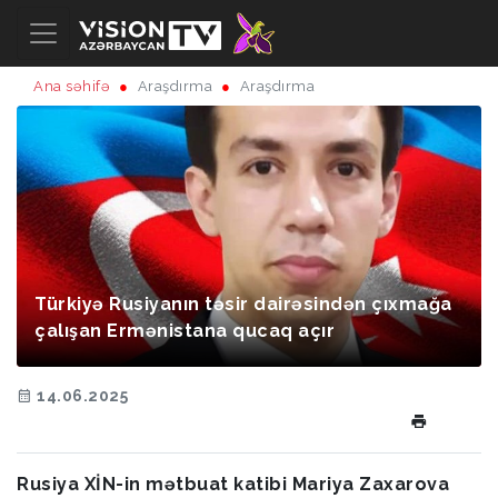
Ana səhifə
Araşdırma
Araşdırma
Türkiyə Rusiyanın təsir dairəsindən çıxmağa
çalışan Ermənistana qucaq açır
14.06.2025
Rusiya XİN-in mətbuat katibi Mariya Zaxarova