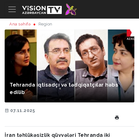
Ana səhifə
Region
Tehranda iqtisadçı və tədqiqatçılar həbs
edilib
07.11.2025
İran təhlükəsizlik qüvvələri Tehranda iki