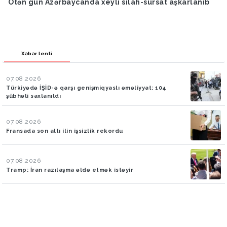
Ötən gün Azərbaycanda xeyli silah-sursat aşkarlanıb
Xəbər lenti
07.08.2026
Türkiyədə İŞİD-ə qarşı genişmiqyaslı əməliyyat: 104
şübhəli saxlanıldı
07.08.2026
Fransada son altı ilin işsizlik rekordu
07.08.2026
Tramp: İran razılaşma əldə etmək istəyir