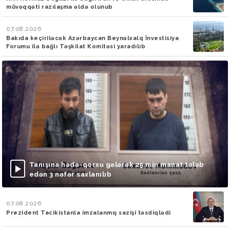
müvəqqəti razılaşma əldə olunub
07.08.2026
Bakıda keçiriləcək Azərbaycan Beynəlxalq İnvestisiya
Forumu ilə bağlı Təşkilat Komitəsi yaradılıb
Tanışına hədə-qorxu gələrək 25 min manat tələb
edən 3 nəfər saxlanılıb
07.08.2026
Prezident Tacikistanla imzalanmış sazişi təsdiqlədi