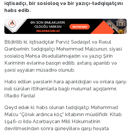
iqtisadçı, bir sosioloq və bir yazıçı-tədqiqatçını
həbs edib.
Bildirilib ki, iqtisadçılar Pərviz Sədaqət və Rəsul
Qənbərinin, tədqiqatçı Məhəmməd Malcunun, siyasi
sosialoq Məhsa Əsədullahnəjadın və yazıçı Şirin
Kəriminin evlərinə basqın edilib, axtarış aparılıb və
şəxsi əşyaları müsadirə olunub.
Həbs edilən şəxslərin hara aparıldıqları və onlara qarşı
irəli sürülən ittihamlarla bağlı məlumat açıqlanmır.
(Radio Farda)
Qeyd edək ki, həbs olunan tədqiqatçı Məhəmməd
Malcu “Çörək ardınca köç” kitabının müəllifidir. Kitab
1946-cı ildə Azərbaycan Milli Hökumətinin
devrilməsindən sonra güneylilərə qarşı həyata