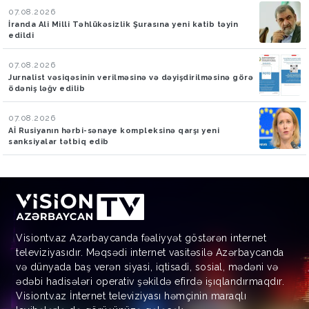
07.08.2026
İranda Ali Milli Təhlükəsizlik Şurasına yeni katib təyin
edildi
07.08.2026
Jurnalist vəsiqəsinin verilməsinə və dəyişdirilməsinə görə
ödəniş ləğv edilib
07.08.2026
Aİ Rusiyanın hərbi-sənaye kompleksinə qarşı yeni
sanksiyalar tətbiq edib
Visiontv.az Azərbaycanda fəaliyyət göstərən internet
televiziyasıdır. Məqsədi internet vasitəsilə Azərbaycanda
və dünyada baş verən siyasi, iqtisadi, sosial, mədəni və
ədəbi hadisələri operativ şəkildə efirdə işıqlandırmaqdır.
Visiontv.az İnternet televiziyası həmçinin maraqlı