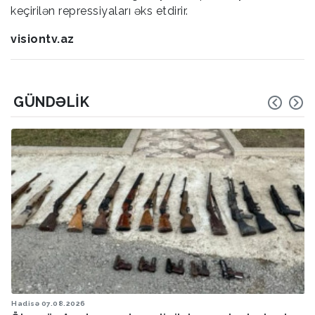
keçirilən repressiyaları əks etdirir.
visiontv.az
GÜNDƏLIK
Hadisə
07.08.2026