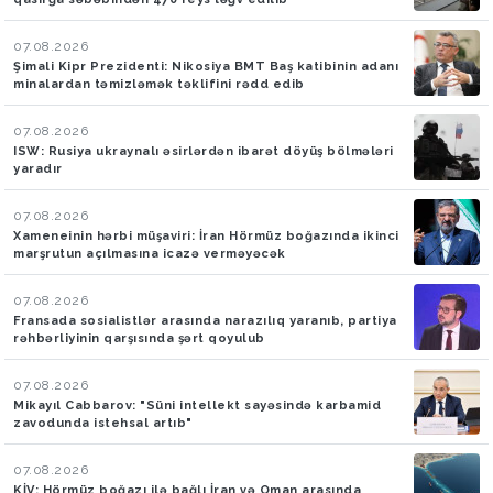
07.08.2026
Şimali Kipr Prezidenti: Nikosiya BMT Baş katibinin adanı
minalardan təmizləmək təklifini rədd edib
07.08.2026
ISW: Rusiya ukraynalı əsirlərdən ibarət döyüş bölmələri
yaradır
07.08.2026
Xameneinin hərbi müşaviri: İran Hörmüz boğazında ikinci
marşrutun açılmasına icazə verməyəcək
07.08.2026
Fransada sosialistlər arasında narazılıq yaranıb, partiya
rəhbərliyinin qarşısında şərt qoyulub
07.08.2026
Mikayıl Cabbarov: "Süni intellekt sayəsində karbamid
zavodunda istehsal artıb"
07.08.2026
KİV: Hörmüz boğazı ilə bağlı İran və Oman arasında