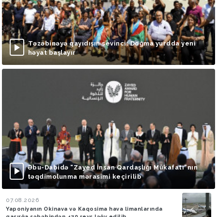
Təzəbinəyə qayıdışın sevinci: Doğma yurdda yeni
həyat başlayır
Əbu-Dabidə “Zayed İnsan Qardaşlığı Mükafatı”nın
təqdimolunma mərasimi keçirilib
07.08.2026
Yaponiyanın Okinava və Kaqosima hava limanlarında
qasırğa səbəbindən 470 reys ləğv edilib