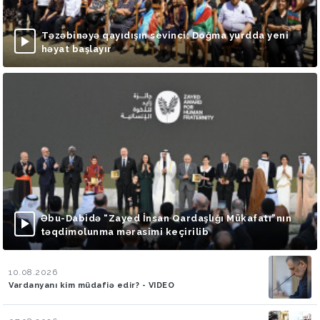
Təzəbinəyə qayıdışın sevinci: Doğma yurdda yeni
həyat başlayır
Əbu-Dabidə “Zayed İnsan Qardaşlığı Mükafatı”nın
təqdimolunma mərasimi keçirilib
10.08.2026
Vardanyanı kim müdafiə edir? - VIDEO