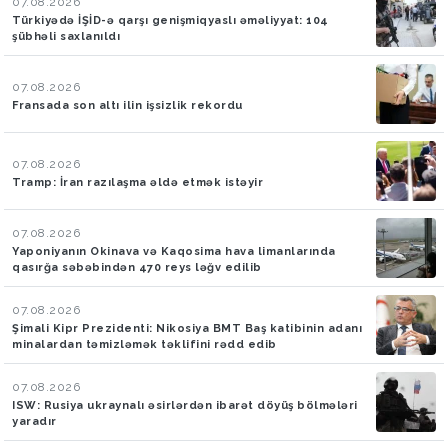
07.08.2026
Türkiyədə İŞİD-ə qarşı genişmiqyaslı əməliyyat: 104
şübhəli saxlanıldı
07.08.2026
Fransada son altı ilin işsizlik rekordu
07.08.2026
Tramp: İran razılaşma əldə etmək istəyir
07.08.2026
Yaponiyanın Okinava və Kaqosima hava limanlarında
qasırğa səbəbindən 470 reys ləğv edilib
07.08.2026
Şimali Kipr Prezidenti: Nikosiya BMT Baş katibinin adanı
minalardan təmizləmək təklifini rədd edib
07.08.2026
ISW: Rusiya ukraynalı əsirlərdən ibarət döyüş bölmələri
yaradır