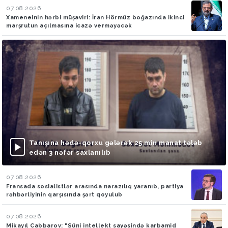
07.08.2026
Xameneinin hərbi müşaviri: İran Hörmüz boğazında ikinci
marşrutun açılmasına icazə verməyəcək
Tanışına hədə-qorxu gələrək 25 min manat tələb
edən 3 nəfər saxlanılıb
07.08.2026
Fransada sosialistlər arasında narazılıq yaranıb, partiya
rəhbərliyinin qarşısında şərt qoyulub
07.08.2026
Mikayıl Cabbarov: "Süni intellekt sayəsində karbamid