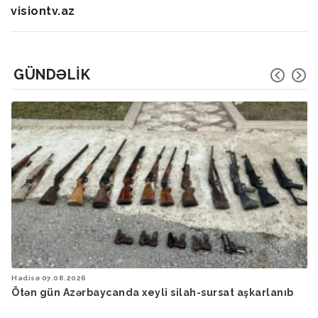
visiontv.az
GÜNDƏLIK
Hadisə
07.08.2026
Ötən gün Azərbaycanda xeyli silah-sursat aşkarlanıb