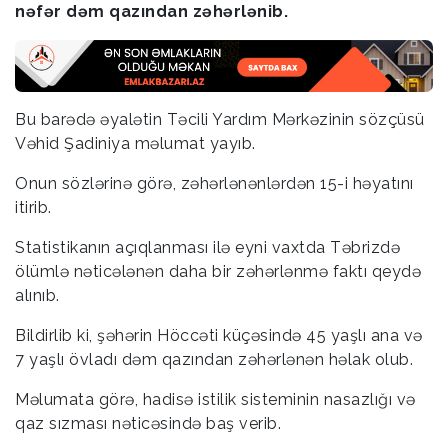
nəfər dəm qazından zəhərlənib.
Bu barədə əyalətin Təcili Yardım Mərkəzinin sözçüsü
Vəhid Şadiniya məlumat yayıb.
Onun sözlərinə görə, zəhərlənənlərdən 15-i həyatını
itirib.
Statistikanın açıqlanması ilə eyni vaxtda Təbrizdə
ölümlə nəticələnən daha bir zəhərlənmə faktı qeydə
alınıb.
Bildirlib ki, şəhərin Höccəti küçəsində 45 yaşlı ana və
7 yaşlı övladı dəm qazından zəhərlənən həlak olub.
Məlumata görə, hadisə istilik sisteminin nasazlığı və
qaz sızması nəticəsində baş verib.