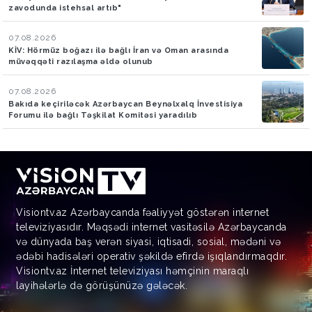
zavodunda istehsal artıb"
07.08.2026
KİV: Hörmüz boğazı ilə bağlı İran və Oman arasında
müvəqqəti razılaşma əldə olunub
07.08.2026
Bakıda keçiriləcək Azərbaycan Beynəlxalq İnvestisiya
Forumu ilə bağlı Təşkilat Komitəsi yaradılıb
Visiontv.az Azərbaycanda fəaliyyət göstərən internet
televiziyasıdır. Məqsədi internet vasitəsilə Azərbaycanda
və dünyada baş verən siyasi, iqtisadi, sosial, mədəni və
ədəbi hadisələri operativ şəkildə efirdə işıqlandırmaqdır.
Visiontv.az İnternet televiziyası həmçinin maraqlı
layihələrlə də görüşünüzə gələcək.