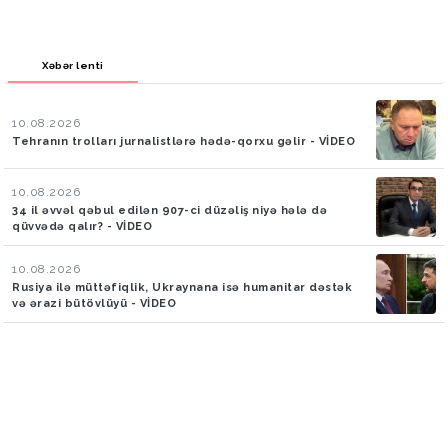
Xəbər lenti
10.08.2026
Tehranın trolları jurnalistlərə hədə-qorxu gəlir - VİDEO
10.08.2026
34 il əvvəl qəbul edilən 907-ci düzəliş niyə hələ də
qüvvədə qalır? - VİDEO
10.08.2026
Rusiya ilə müttəfiqlik, Ukraynana isə humanitar dəstək
və ərazi bütövlüyü - VİDEO