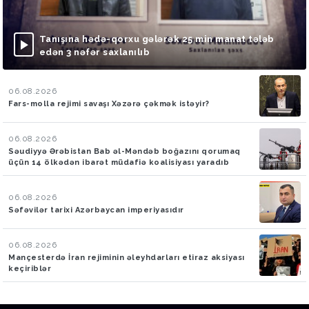
Tanışına hədə-qorxu gələrək 25 min manat tələb
edən 3 nəfər saxlanılıb
06.08.2026
Fars-molla rejimi savaşı Xəzərə çəkmək istəyir?
06.08.2026
Səudiyyə Ərəbistan Bab əl-Məndəb boğazını qorumaq
üçün 14 ölkədən ibarət müdafiə koalisiyası yaradıb
06.08.2026
Səfəvilər tarixi Azərbaycan imperiyasıdır
06.08.2026
Mançesterdə İran rejiminin əleyhdarları etiraz aksiyası
keçiriblər