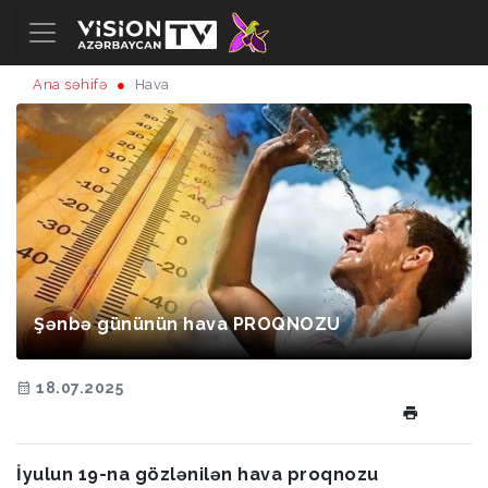
Ana səhifə
Hava
Şənbə gününün hava PROQNOZU
18.07.2025
İyulun 19-na gözlənilən hava proqnozu