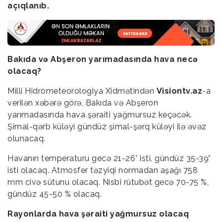
açıqlanıb.
Bakıda və Abşeron yarımadasında hava necə
olacaq?
Milli Hidrometeorologiya Xidmətindən
Visiontv.az
-a
verilən xəbərə görə, Bakıda və Abşeron
yarımadasında hava şəraiti yağmursuz keçəcək.
Şimal-qərb küləyi gündüz şimal-şərq küləyi ilə əvəz
olunacaq.
Havanın temperaturu gecə 21-26° isti, gündüz 35-39°
isti olacaq. Atmosfer təzyiqi normadan aşağı 758
mm civə sütunu olacaq. Nisbi rütubət gecə 70-75 %,
gündüz 45-50 % olacaq.
Rayonlarda hava şəraiti yağmursuz olacaq