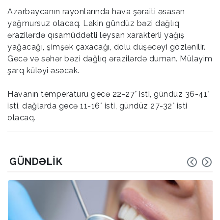
Azərbaycanın rayonlarında hava şəraiti əsasən
yağmursuz olacaq. Lakin gündüz bəzi dağlıq
ərazilərdə qısamüddətli leysan xarakterli yağış
yağacağı, şimşək çaxacağı, dolu düşəcəyi gözlənilir.
Gecə və səhər bəzi dağlıq ərazilərdə duman. Mülayim
şərq küləyi əsəcək.
Havanın temperaturu gecə 22-27° isti, gündüz 36-41°
isti, dağlarda gecə 11-16° isti, gündüz 27-32° isti
olacaq.
GÜNDƏLIK