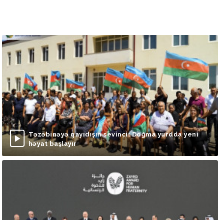
Təzəbinəyə qayıdışın sevinci: Doğma yurdda yeni
həyat başlayır