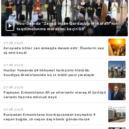
Əbu-Dabidə “Zayed İnsan Qardaşlığı Mükafatı”nın
təqdimolunma mərasimi keçirilib
07.08.2026
Avropada istilər can almaqda davam edir: Ölənlərin sayı
25 mini keçdi
07.08.2026
Husilər Yəməndə 58 hökumət hərbçisini öldürüb,
Səudiyyə Ərəbistanında isə 11 mülki şəxsi yaralayıb
07.08.2026
Paşinyan: Ermənistanın Aİİ-yə alternativ olaraq Aİ üzvlüyü
variantı hazırda mövcud deyil
07.08.2026
Rusiyadan Ermənistana Azərbaycandan keçməklə 8
vaqon buğda, 10 vaqon daş kömür göndəriləcək