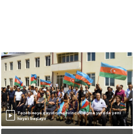
Təzəbinəyə qayıdışın sevinci: Doğma yurdda yeni
həyat başlayır