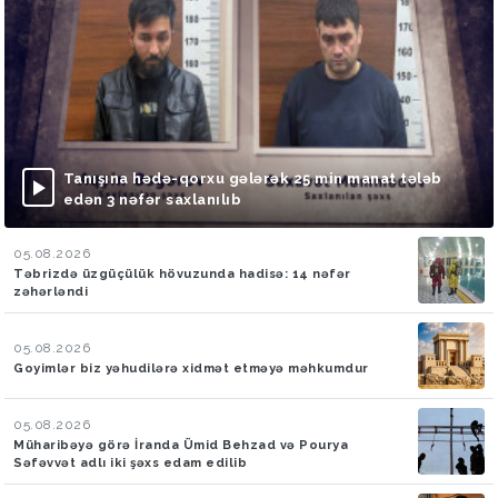
Tanışına hədə-qorxu gələrək 25 min manat tələb
edən 3 nəfər saxlanılıb
05.08.2026
Təbrizdə üzgüçülük hövuzunda hadisə: 14 nəfər
zəhərləndi
05.08.2026
Goyimlər biz yəhudilərə xidmət etməyə məhkumdur
05.08.2026
Müharibəyə görə İranda Ümid Behzad və Pourya
Səfəvvət adlı iki şəxs edam edilib