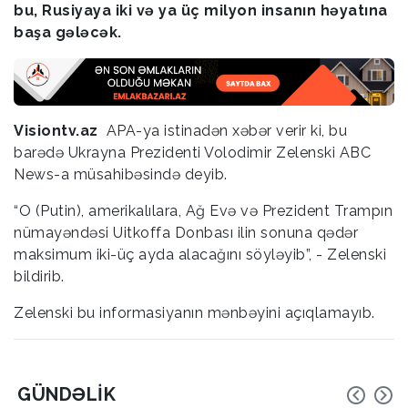
bu, Rusiyaya iki və ya üç milyon insanın həyatına
başa gələcək.
Visiontv.az
APA-ya istinadən xəbər verir ki, bu
barədə Ukrayna Prezidenti Volodimir Zelenski ABC
News-a müsahibəsində deyib.
“O (Putin), amerikalılara, Ağ Evə və Prezident Trampın
nümayəndəsi Uitkoffa Donbası ilin sonuna qədər
maksimum iki-üç ayda alacağını söyləyib”, - Zelenski
bildirib.
Zelenski bu informasiyanın mənbəyini açıqlamayıb.
GÜNDƏLIK