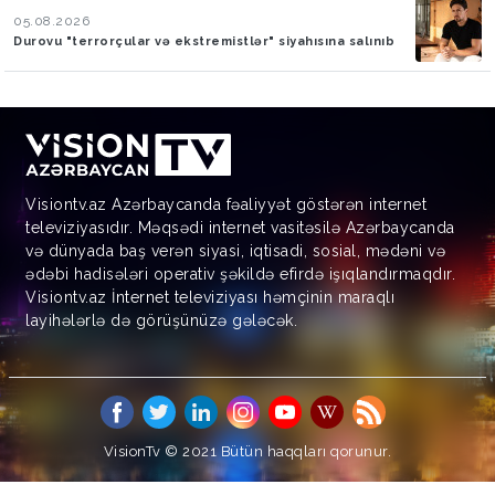
05.08.2026
Durovu "terrorçular və ekstremistlər" siyahısına salınıb
Visiontv.az Azərbaycanda fəaliyyət göstərən internet
televiziyasıdır. Məqsədi internet vasitəsilə Azərbaycanda
və dünyada baş verən siyasi, iqtisadi, sosial, mədəni və
ədəbi hadisələri operativ şəkildə efirdə işıqlandırmaqdır.
Visiontv.az İnternet televiziyası həmçinin maraqlı
layihələrlə də görüşünüzə gələcək.
VisionTv © 2021
Bütün haqqları qorunur.