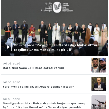
Əbu-Dabidə “Zayed İnsan Qardaşlığı Mükafatı”nın
təqdimolunma mərasimi keçirilib
06.08.2026
Dörd milli fəala 40 il həbs cəzası verildi
06.08.2026
Fars-molla rejimi savaşı Xəzərə çəkmək istəyir?
06.08.2026
Səudiyyə Ərəbistan Bab əl-Məndəb boğazını qorumaq
üçün 14 ölkədən ibarət müdafiə koalisiyası yaradıb