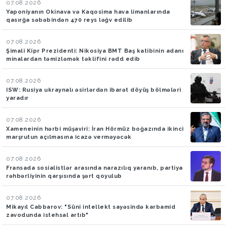
07.08.2026
Yaponiyanın Okinava və Kaqosima hava limanlarında
qasırğa səbəbindən 470 reys ləğv edilib
07.08.2026
Şimali Kipr Prezidenti: Nikosiya BMT Baş katibinin adanı
minalardan təmizləmək təklifini rədd edib
07.08.2026
ISW: Rusiya ukraynalı əsirlərdən ibarət döyüş bölmələri
yaradır
07.08.2026
Xameneinin hərbi müşaviri: İran Hörmüz boğazında ikinci
marşrutun açılmasına icazə verməyəcək
07.08.2026
Fransada sosialistlər arasında narazılıq yaranıb, partiya
rəhbərliyinin qarşısında şərt qoyulub
07.08.2026
Mikayıl Cabbarov: "Süni intellekt sayəsində karbamid
zavodunda istehsal artıb"