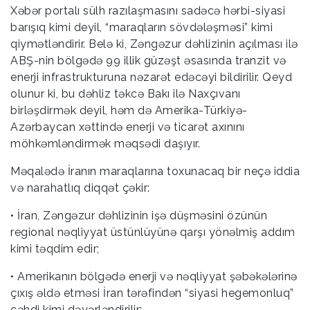
Xəbər portalı sülh razılaşmasını sadəcə hərbi-siyasi
barışıq kimi deyil, “maraqların sövdələşməsi” kimi
qiymətləndirir. Belə ki, Zəngəzur dəhlizinin açılması ilə
ABŞ-nin bölgədə 99 illik güzəşt əsasında tranzit və
enerji infrastrukturuna nəzarət edəcəyi bildirilir. Qeyd
olunur ki, bu dəhliz təkcə Bakı ilə Naxçıvanı
birləşdirmək deyil, həm də Amerika-Türkiyə-
Azərbaycan xəttində enerji və ticarət axınını
möhkəmləndirmək məqsədi daşıyır.
Məqalədə İranın maraqlarına toxunacaq bir neçə iddia
və narahatlıq diqqət çəkir:
• İran, Zəngəzur dəhlizinin işə düşməsini özünün
regional nəqliyyat üstünlüyünə qarşı yönəlmiş addım
kimi təqdim edir;
• Amerikanın bölgədə enerji və nəqliyyat şəbəkələrinə
çıxış əldə etməsi İran tərəfindən “siyasi hegemonluq”
cəhdi kimi dəyərləndirilir;