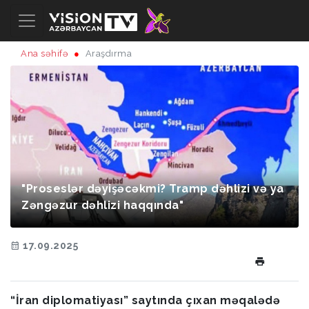
Ana səhifə
Araşdırma
"Proseslər dəyişəcəkmi? Tramp dəhlizi və ya
Zəngəzur dəhlizi haqqında"
17.09.2025
“İran diplomatiyası” saytında çıxan məqalədə