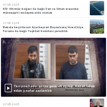
07.08.2026
KİV: Hörmüz boğazı ilə bağlı İran və Oman arasında
müvəqqəti razılaşma əldə olunub
07.08.2026
Bakıda keçiriləcək Azərbaycan Beynəlxalq İnvestisiya
Forumu ilə bağlı Təşkilat Komitəsi yaradılıb
Tanışına hədə-qorxu gələrək 25 min manat tələb
edən 3 nəfər saxlanılıb
07.08.2026