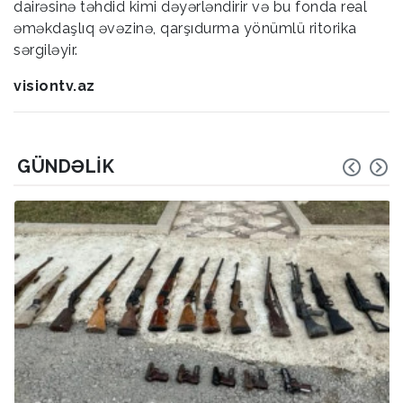
dairəsinə təhdid kimi dəyərləndirir və bu fonda real
əməkdaşlıq əvəzinə, qarşıdurma yönümlü ritorika
sərgiləyir.
visiontv.az
GÜNDƏLIK