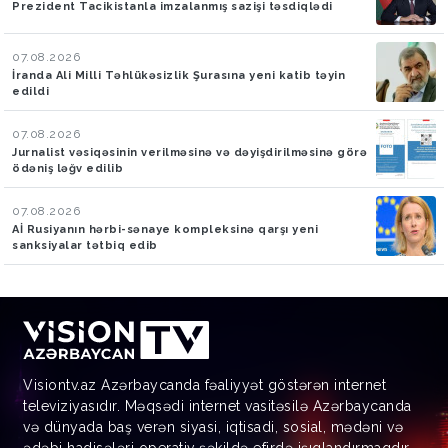
Prezident Tacikistanla imzalanmış sazişi təsdiqlədi
07.08.2026
İranda Ali Milli Təhlükəsizlik Şurasına yeni katib təyin
edildi
07.08.2026
Jurnalist vəsiqəsinin verilməsinə və dəyişdirilməsinə görə
ödəniş ləğv edilib
07.08.2026
Aİ Rusiyanın hərbi-sənaye kompleksinə qarşı yeni
sanksiyalar tətbiq edib
Visiontv.az Azərbaycanda fəaliyyət göstərən internet
televiziyasıdır. Məqsədi internet vasitəsilə Azərbaycanda
və dünyada baş verən siyasi, iqtisadi, sosial, mədəni və