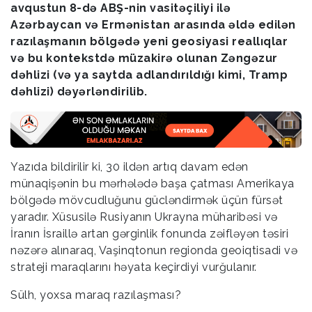
avqustun 8-də ABŞ-nin vasitəçiliyi ilə
Azərbaycan və Ermənistan arasında əldə edilən
razılaşmanın bölgədə yeni geosiyasi reallıqlar
və bu kontekstdə müzakirə olunan Zəngəzur
dəhlizi (və ya saytda adlandırıldığı kimi, Tramp
dəhlizi) dəyərləndirilib.
Yazıda bildirilir ki, 30 ildən artıq davam edən
münaqişənin bu mərhələdə başa çatması Amerikaya
bölgədə mövcudluğunu gücləndirmək üçün fürsət
yaradır. Xüsusilə Rusiyanın Ukrayna müharibəsi və
İranın İsraillə artan gərginlik fonunda zəifləyən təsiri
nəzərə alınaraq, Vaşinqtonun regionda geoiqtisadi və
strateji maraqlarını həyata keçirdiyi vurğulanır.
Sülh, yoxsa maraq razılaşması?