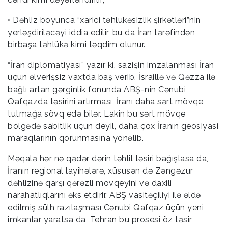
• Dəhliz boyunca “xarici təhlükəsizlik şirkətləri”nin
yerləşdiriləcəyi iddia edilir, bu da İran tərəfindən
birbaşa təhlükə kimi təqdim olunur.
“İran diplomatiyası” yazır ki, sazişin imzalanması İran
üçün əlverişsiz vaxtda baş verib. İsraillə və Qəzza ilə
bağlı artan gərginlik fonunda ABŞ-nin Cənubi
Qafqazda təsirini artırması, İranı daha sərt mövqe
tutmağa sövq edə bilər. Lakin bu sərt mövqe
bölgədə sabitlik üçün deyil, daha çox İranın geosiyasi
maraqlarının qorunmasına yönəlib.
Məqalə hər nə qədər dərin təhlil təsiri bağışlasa da,
İranın regional layihələrə, xüsusən də Zəngəzur
dəhlizinə qarşı qərəzli mövqeyini və daxili
narahatlıqlarını əks etdirir. ABŞ vasitəçiliyi ilə əldə
edilmiş sülh razılaşması Cənubi Qafqaz üçün yeni
imkanlar yaratsa da, Tehran bu prosesi öz təsir