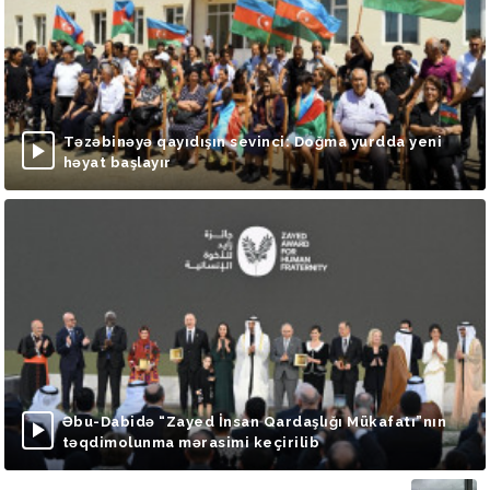
Təzəbinəyə qayıdışın sevinci: Doğma yurdda yeni
həyat başlayır
Əbu-Dabidə “Zayed İnsan Qardaşlığı Mükafatı”nın
təqdimolunma mərasimi keçirilib