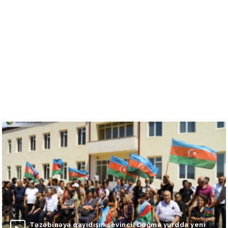
Təzəbinəyə qayıdışın sevinci: Doğma yurdda yeni