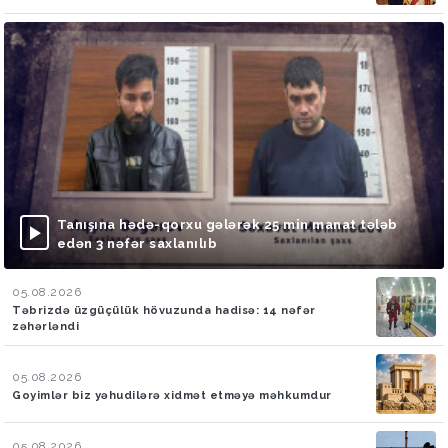
Tanışına hədə-qorxu gələrək 25 min manat tələb
edən 3 nəfər saxlanılıb
05.08.2026
Təbrizdə üzgüçülük hövuzunda hadisə: 14 nəfər
zəhərləndi
05.08.2026
Goyimlər biz yəhudilərə xidmət etməyə məhkumdur
05.08.2026