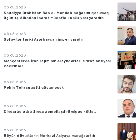
06.08.2026
Səudiyyə Ərəbistan Bab əl-Məndəb boğazını qorumaq
üçün 14 ölkədən ibarət müdafiə koalisiyası yaradıb
06.08.2026
Səfəvilər tarixi Azərbaycan imperiyasıdır
06.08.2026
Mançesterdə İran rejiminin əleyhdarları etiraz aksiyası
keçiriblər
06.08.2026
Pekin Tehran xətti güclənəcək
06.08.2026
Dindarlıq adı altında zombiləşdirilmiş ac kütlə…
06.08.2026
Böyük dövlətlərin Mərkəzi Asiyaya marağı artıb