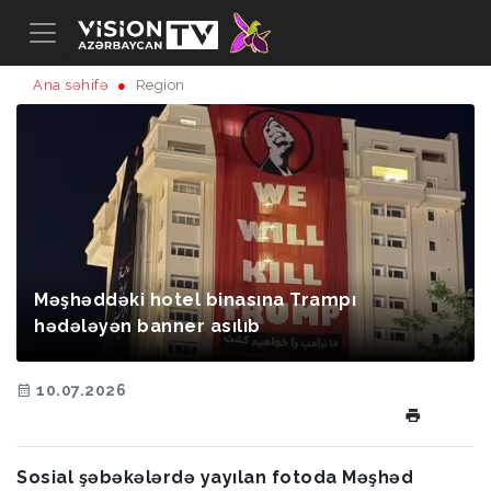
Ana səhifə
Region
Məşhəddəki hotel binasına Trampı
hədələyən banner asılıb
10.07.2026
Sosial şəbəkələrdə yayılan fotoda Məşhəd