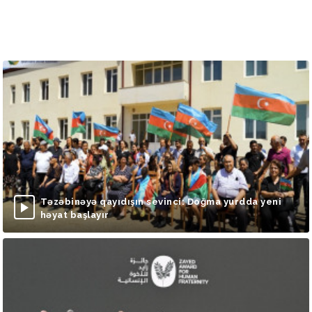
Təzəbinəyə qayıdışın sevinci: Doğma yurdda yeni
həyat başlayır