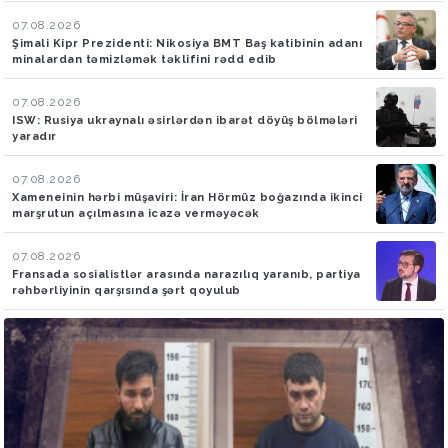
07.08.2026
Şimali Kipr Prezidenti: Nikosiya BMT Baş katibinin adanı
minalardan təmizləmək təklifini rədd edib
07.08.2026
ISW: Rusiya ukraynalı əsirlərdən ibarət döyüş bölmələri
yaradır
07.08.2026
Xameneinin hərbi müşaviri: İran Hörmüz boğazında ikinci
marşrutun açılmasına icazə verməyəcək
07.08.2026
Fransada sosialistlər arasında narazılıq yaranıb, partiya
rəhbərliyinin qarşısında şərt qoyulub