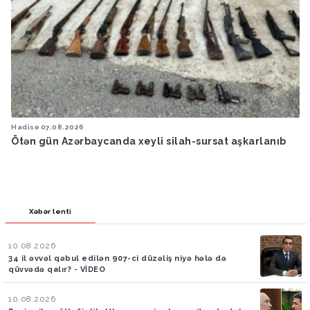
Hadisə
07.08.2026
Ötən gün Azərbaycanda xeyli silah-sursat aşkarlanıb
Xəbər lenti
10.08.2026
34 il əvvəl qəbul edilən 907-ci düzəliş niyə hələ də
qüvvədə qalır? - VİDEO
10.08.2026