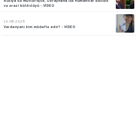
Rusiya ilə müttəfiqlik, Ukraynana isə humanitar dəstək
və ərazi bütövlüyü - VİDEO
10.08.2026
Vardanyanı kim müdafiə edir? - VIDEO