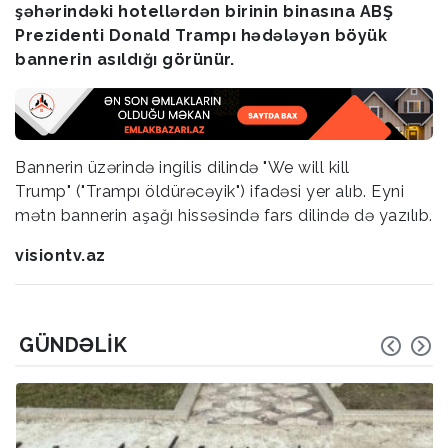
şəhərindəki hotellərdən birinin binasına ABŞ
Prezidenti Donald Trampı hədələyən böyük
bannerin asıldığı görünür.
Bannerin üzərində ingilis dilində "We will kill
Trump" ("Trampı öldürəcəyik") ifadəsi yer alıb. Eyni
mətn bannerin aşağı hissəsində fars dilində də yazılıb.
visiontv.az
GÜNDƏLIK