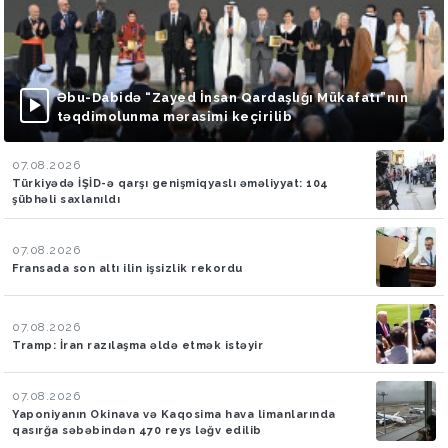
Əbu-Dabidə “Zayed İnsan Qardaşlığı Mükafatı”nın
təqdimolunma mərasimi keçirilib
07.08.2026
Türkiyədə İŞİD-ə qarşı genişmiqyaslı əməliyyat: 104
şübhəli saxlanıldı
07.08.2026
Fransada son altı ilin işsizlik rekordu
07.08.2026
Tramp: İran razılaşma əldə etmək istəyir
07.08.2026
Yaponiyanın Okinava və Kaqosima hava limanlarında
qasırğa səbəbindən 470 reys ləğv edilib