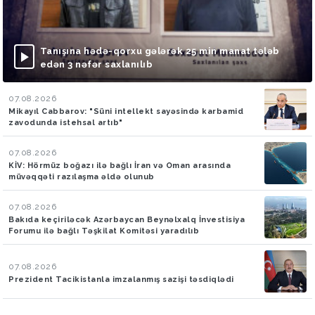
Tanışına hədə-qorxu gələrək 25 min manat tələb
edən 3 nəfər saxlanılıb
07.08.2026
Mikayıl Cabbarov: "Süni intellekt sayəsində karbamid
zavodunda istehsal artıb"
07.08.2026
KİV: Hörmüz boğazı ilə bağlı İran və Oman arasında
müvəqqəti razılaşma əldə olunub
07.08.2026
Bakıda keçiriləcək Azərbaycan Beynəlxalq İnvestisiya
Forumu ilə bağlı Təşkilat Komitəsi yaradılıb
07.08.2026
Prezident Tacikistanla imzalanmış sazişi təsdiqlədi