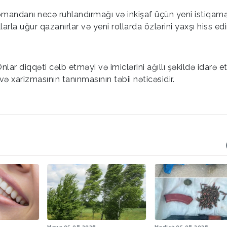
omandanı necə ruhlandırmağı və inkişaf üçün yeni istiqamə
arla uğur qazanırlar və yeni rollarda özlərini yaxşı hiss edir
Onlar diqqəti cəlb etməyi və imiclərini ağıllı şəkildə idarə 
və xarizmasının tanınmasının təbii nəticəsidir.
Hava
05.08.2026
Hadisə
05.08.2026