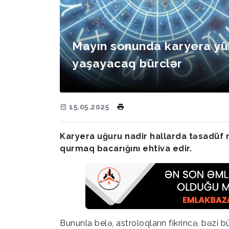
Mayın sonunda karyera yük
yaşayacaq bürclər
15.05.2025
Karyera uğuru nadir hallarda təsadüf m
qurmaq bacarığını ehtiva edir.
Bununla belə, astroloqların fikrincə, bəzi