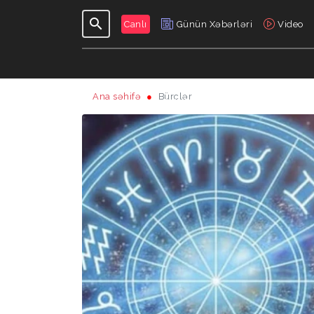
Canlı
Günün Xəbərləri
Video
Ana səhifə
Bürclər
GÜNDƏLIK
VERILIŞLƏR