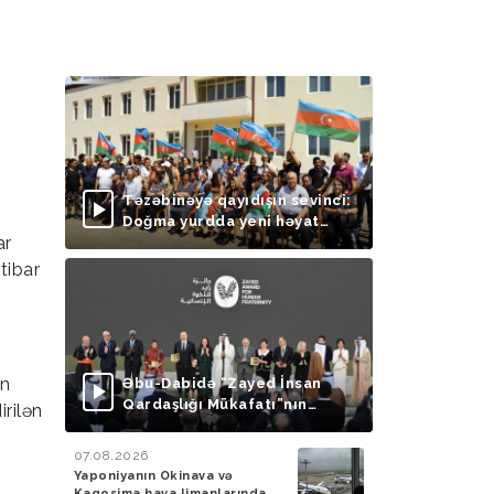
Təzəbinəyə qayıdışın sevinci:
Doğma yurdda yeni həyat
ar
başlayır
tibar
in
Əbu-Dabidə “Zayed İnsan
Qardaşlığı Mükafatı”nın
rilən
təqdimolunma mərasimi
keçirilib
07.08.2026
Yaponiyanın Okinava və
Kaqosima hava limanlarında