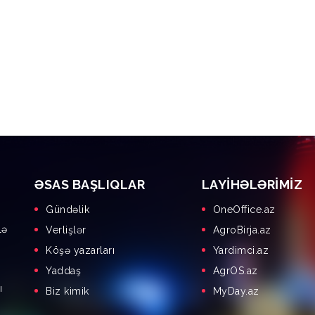
ƏSAS BAŞLIQLAR
LAYIHƏLƏRIMIZ
Gündəlik
OneOffice.az
lə
Verlişlər
AgroBirja.az
Köşə yazarları
Yardimci.az
Yaddaş
AgrOS.az
ı
Biz kimik
MyDay.az