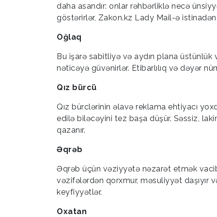
daha asandır: onlar rəhbərliklə necə ünsiyyə
göstərirlər, Zakon.kz Lady Mail-ə istinadən 
Oğlaq
Bu işarə sabitliyə və aydın plana üstünlük v
nəticəyə güvənirlər. Etibarlılıq və dəyər nüm
Qız bürcü
Qız bürclərinin əlavə reklama ehtiyacı yoxdu
edilə biləcəyini tez başa düşür. Səssiz, laki
qazanır.
Əqrəb
Əqrəb üçün vəziyyətə nəzarət etmək vacibdir
vəzifələrdən qorxmur, məsuliyyət daşıyır v
keyfiyyətlər.
Oxatan