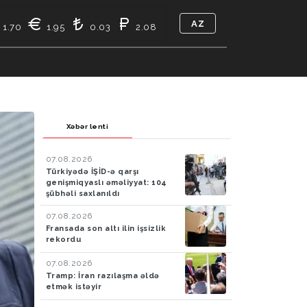
AZ
1.70
1.95
0.03
2.08
TIKASI
BIZ KIMIK
ƏLAQƏ
Xəbər lenti
07.08.2026
Türkiyədə İŞİD-ə qarşı
genişmiqyaslı əməliyyat: 104
şübhəli saxlanıldı
07.08.2026
Fransada son altı ilin işsizlik
rekordu
07.08.2026
Tramp: İran razılaşma əldə
etmək istəyir