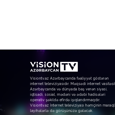
Visiontv.az Azərbaycanda fəaliyyət göstərən
internet televiziyasıdır. Məqsədi internet vasitəsi
Azərbaycanda və dünyada baş verən siyasi,
iqtisadi, sosial, mədəni və ədəbi hadisələri
operativ şəkildə efirdə işıqlandırmaqdır.
Visiontv.az İnternet televiziyası həmçinin maraql
layihələrlə də görüşünüzə gələcək.