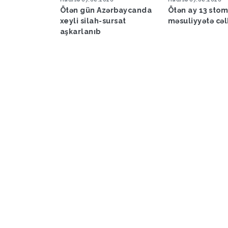
a proqnozu
Ötən gün Azərbaycanda
Ötən ay 13 sto
xeyli silah-sursat
məsuliyyətə cəl
aşkarlanıb