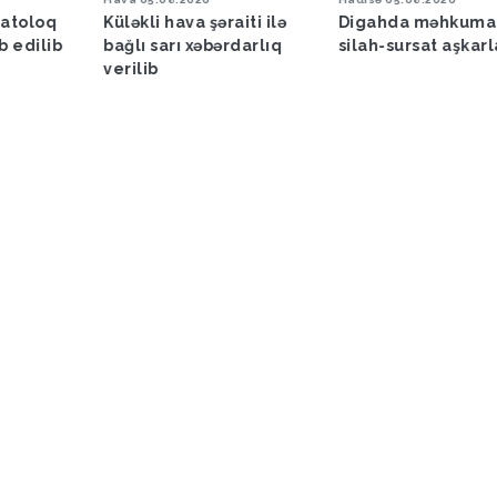
matoloq
Küləkli hava şəraiti ilə
Digahda məhkuma
b edilib
bağlı sarı xəbərdarlıq
silah-sursat aşkar
verilib