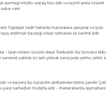
t qurmağı intuitiv olaraq hiss edir və lazımi anda özlərini
xəbər verir.
erir. Oğlaqlar nadir hallarda macəralara qarışırlar və işdə
ayiş etdirmək bacarığı onları rəhbərləri ilə sevimli edir.
r - işləri onların sözünü deyir. Rəhbərlik Qız bürcünə etib
n səmərəli şəkildə öz işini yüksək səviyyədə yerinə yetirir, e
 və karyera bu nəzarətin alətlərindən birinə çevrilir. Çət
ə şəxsi sərhədləri müdafiə edir - menecerlərdə qiymətləndi