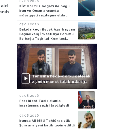
07.08.2026
 aid
Bakıya yağış yağacaq
Azərbaycan gömrükçü
KİV: Hörmüz boğazı ilə bağlı
İran və Oman arasında
lanıb
İrandan Britaniyaya y
müvəqqəti razılaşma əldə
aparan maşında 4,5 k
olunub
tiryək aşkarlayıblar-
07.08.2026
Bakıda keçiriləcək Azərbaycan
FOTO
Beynəlxalq İnvestisiya Forumu
ilə bağlı Təşkilat Komitəsi
yaradılıb
Tanışına hədə-qorxu gələrək
25 min manat tələb edən 3
nəfər saxlanılıb
07.08.2026
Prezident Tacikistanla
imzalanmış sazişi təsdiqlədi
07.08.2026
İranda Ali Milli Təhlükəsizlik
Şurasına yeni katib təyin edildi