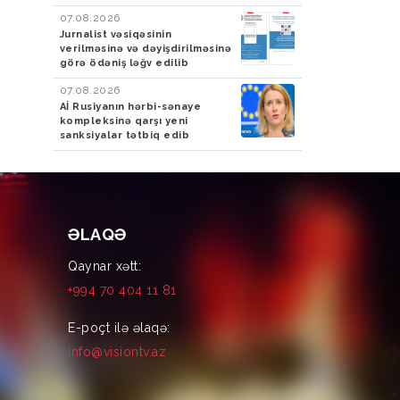
07.08.2026
Jurnalist vəsiqəsinin
verilməsinə və dəyişdirilməsinə
görə ödəniş ləğv edilib
07.08.2026
Aİ Rusiyanın hərbi-sənaye
kompleksinə qarşı yeni
sanksiyalar tətbiq edib
ƏLAQƏ
Qaynar xətt:
+994 70 404 11 81
E-poçt ilə əlaqə:
info@visiontv.az