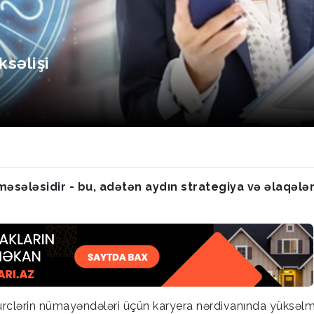
səlişi
əsələsidir - bu, adətən aydın strategiya və əlaqələ
 bürclərin nümayəndələri üçün karyera nərdivanında yüksəl