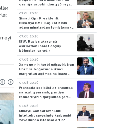
qasırğa səbəbindən 470 reys
tlər
ləğv edilib
07.08.2026
lər.
Şimali Kipr Prezidenti:
Nikosiya BMT Baş katibinin
adanı minalardan təmizləmək
təklifini rədd edib
07.08.2026
etməyi
ISW: Rusiya ukraynalı
əsirlərdən ibarət döyüş
bölmələri yaradır
07.08.2026
Xameneinin hərbi müşaviri: İran
Hörmüz boğazında ikinci
marşrutun açılmasına icazə
verməyəcək
07.08.2026
Fransada sosialistlər arasında
narazılıq yaranıb, partiya
rəhbərliyinin qarşısında şərt
qoyulub
07.08.2026
Mikayıl Cabbarov: "Süni
intellekt sayəsində karbamid
zavodunda istehsal artıb"
Hava
05.08.2026
Hadisə
05.08.2026