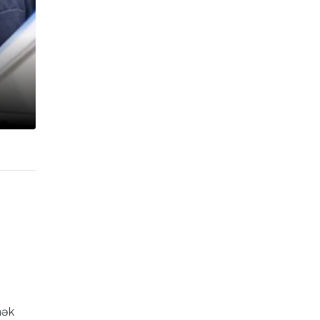
r
mək