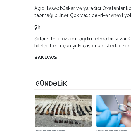
Açıq, təşəbbüskar və yaradıcı Oxatanlar k
tapmağı bilirlər. Çox vaxt qeyri-ənənəvi yoll
Şir
Şirlərin təbii özünü təqdim etmə hissi var. 
bilirlər. Leo üçün yüksəliş onun istedadının 
BAKU.WS
GÜNDƏLIK
6
Hadisə
07.08.2026
Hadisə
07.08.2026