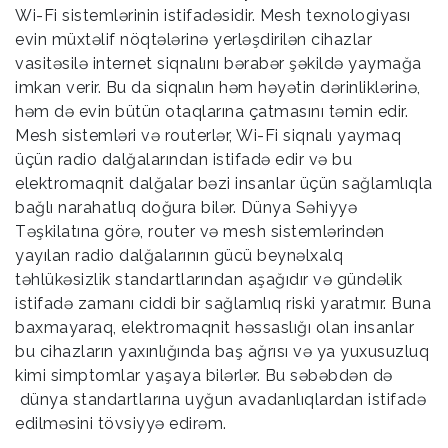
Wi-Fi sistemlərinin istifadəsidir. Mesh texnologiyası
evin müxtəlif nöqtələrinə yerləşdirilən cihazlar
vasitəsilə internet siqnalını bərabər şəkildə yaymağa
imkan verir. Bu da siqnalın həm həyətin dərinliklərinə,
həm də evin bütün otaqlarına çatmasını təmin edir.
Mesh sistemləri və routerlər, Wi-Fi siqnalı yaymaq
üçün radio dalğalarından istifadə edir və bu
elektromaqnit dalğalar bəzi insanlar üçün sağlamlıqla
bağlı narahatlıq doğura bilər. Dünya Səhiyyə
Təşkilatına görə, router və mesh sistemlərindən
yayılan radio dalğalarının gücü beynəlxalq
təhlükəsizlik standartlarından aşağıdır və gündəlik
istifadə zamanı ciddi bir sağlamlıq riski yaratmır. Buna
baxmayaraq, elektromaqnit həssaslığı olan insanlar
bu cihazların yaxınlığında baş ağrısı və ya yuxusuzluq
kimi simptomlar yaşaya bilərlər. Bu səbəbdən də
dünya standartlarına uyğun avadanlıqlardan istifadə
edilməsini tövsiyyə edirəm.