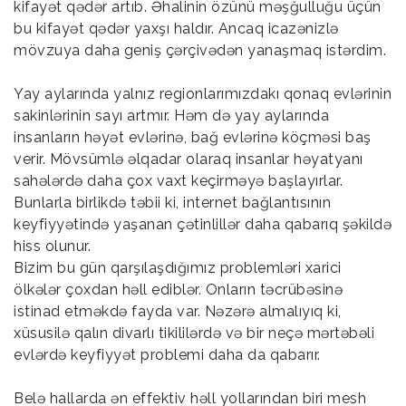
kifayət qədər artıb. Əhalinin özünü məşğulluğu üçün
bu kifayət qədər yaxşı haldır. Ancaq icazənizlə
mövzuya daha geniş çərçivədən yanaşmaq istərdim.
Yay aylarında yalnız regionlarımızdakı qonaq evlərinin
sakinlərinin sayı artmır. Həm də yay aylarında
insanların həyət evlərinə, bağ evlərinə köçməsi baş
verir. Mövsümlə əlqadar olaraq insanlar həyatyanı
sahələrdə daha çox vaxt keçirməyə başlayırlar.
Bunlarla birlikdə təbii ki, internet bağlantısının
keyfiyyətində yaşanan çətinlillər daha qabarıq şəkildə
hiss olunur.
Bizim bu gün qarşılaşdığımız problemləri xarici
ölkələr çoxdan həll ediblər. Onların təcrübəsinə
istinad etməkdə fayda var. Nəzərə almalıyıq ki,
xüsusilə qalın divarlı tikililərdə və bir neçə mərtəbəli
evlərdə keyfiyyət problemi daha da qabarır.
Belə hallarda ən effektiv həll yollarından biri mesh