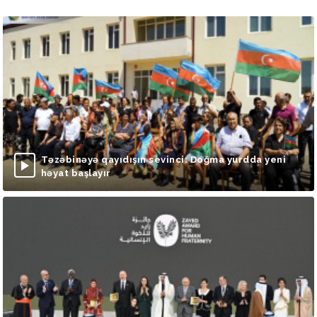
Təzəbinəyə qayıdışın sevinci: Doğma yurdda yeni
həyat başlayır