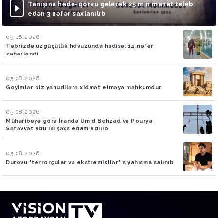
Tanışına hədə-qorxu gələrək 25 min manat tələb
edən 3 nəfər saxlanılıb
05.08.2026
Təbrizdə üzgüçülük hövuzunda hadisə: 14 nəfər
zəhərləndi
05.08.2026
Goyimlər biz yəhudilərə xidmət etməyə məhkumdur
05.08.2026
Müharibəyə görə İranda Ümid Behzad və Pourya
Səfəvvət adlı iki şəxs edam edilib
05.08.2026
Durovu "terrorçular və ekstremistlər" siyahısına salınıb