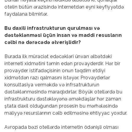
otelin bütün ərazisində internetdən eyni keyfiyyətdə
faydalana bilmirlər.
Bu daxili infrastrukturun qurulması və
dəstəklənməsi üçün insan və maddi resusların
cəlbi nə dərəcədə əlverişlidir?
Burada ilk müraciət edəcəkləri ünvan əlbətdəki
interneti xidmətini təmin edən provayderdir. Hər bir
provayder istifadəçisinin onun təqdim etdiyi
xidmətdən razı qalmasını istəyər. Provayderlər
konsultasiya verməkdə və infrsatrukturun
dəstəklənməsində maraqlıdırlar. Böyük otellərdə bu
infrastrukturu dəstəkləyənə əməkdaşlar hər zaman
ştata daxil olduğundan prosesin bu mərhələsində
maliyyə resurslarının cəlb edilməsinə ehtiyyac yoxdur.
Avropada bəzi otellərdə internetin ödənişli olması