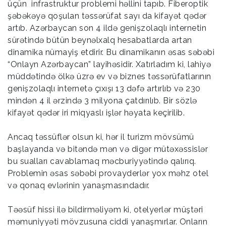
üçün infrastruktur problemi həllini tapıb. Fiberoptik
şəbəkəyə qoşulan təssərüfat sayı da kifayət qədər
artıb. Azərbaycan son 4 ildə genişzolaqlı internetin
sürətində bütün beynəlxalq hesabatlarda artan
dinamika nümayiş etdirir. Bu dinamikanın əsas səbəbi
“Onlayn Azərbaycan” layihəsidir. Xatırladım ki, lahiyə
müddətində ölkə üzrə ev və biznes təssərüfatlarının
genişzolaqlı internetə çıxışı 13 dəfə artırlıb və 230
mindən 4 il ərzində 3 milyona çatdırılıb. Bir sözlə
kifayət qədər iri miqyaslı işlər həyata keçirilib.
Ancaq təssüflər olsun ki, hər il turizm mövsümü
başlayanda və bitəndə mən və digər mütəxəssislər
bu sualları cavablamaq məcburiyyətində qalırıq.
Problemin əsas səbəbi provayderlər yox məhz otel
və qonaq evlərinin yanaşmasındadır.
Təəsüf hissi ilə bildirməliyəm ki, otelyerlər müştəri
məmuniyyəti mövzusuna ciddi yanaşmırlar. Onların