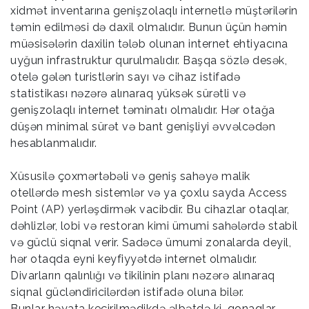
xidmət inventarına genişzolaqlı internetlə müştərilərin
təmin edilməsi də daxil olmalıdır. Bunun üçün həmin
müəsisələrin daxilin tələb olunan internet ehtiyacına
uyğun infrastruktur qurulmalıdır. Başqa sözlə desək,
otelə gələn turistlərin sayı və cihaz istifadə
statistikası nəzərə alınaraq yüksək sürətli və
genişzolaqlı internet təminatı olmalıdır. Hər otağa
düşən minimal sürət və bant genişliyi əvvəlcədən
hesablanmalıdır.
Xüsusilə çoxmərtəbəli və geniş sahəyə malik
otellərdə mesh sistemlər və ya çoxlu sayda Access
Point (AP) yerləşdirmək vacibdir. Bu cihazlar otaqlar,
dəhlizlər, lobi və restoran kimi ümumi sahələrdə stabil
və güclü siqnal verir. Sadəcə ümumi zonalarda deyil,
hər otaqda eyni keyfiyyətdə internet olmalıdır.
Divarların qalınlığı və tikilinin planı nəzərə alınaraq
siqnal gücləndiricilərdən istifadə oluna bilər.
Bunlar həyata keçirilmədikdə əlbətdə ki, qonaqlar