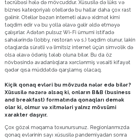
təcrübəsi hələ də mövcuddur. Xüsusilə də lüks və
biznes kateqoriyalı otellərdə bu hallar daha çox rast
gəlinir. Otellər bəzən interneti əlavə xidmət kimi
təqdim edir və bu yolla əlavə gəlir əldə etməyə
çalışırlar. Adətən pulsuz Wi-Fi ümumi istifadə
sahələrində (lobby, restoran və s.) təqdim olunur, lakin
otaqlarda sürətli və limitsiz internet üçün simvolik də
olsa əlavə ödəniş tələb oluna bilər. Bu da öz
növbəsində avadanlıqlara xərclənmiş vəsaiti kifayət
qədər qısa müddətdə qarşlamış olacaq.
Kiçik qonaq evləri bu mövzuda nələr edə bilər?
Xüsusilə nəzərə alsaq ki, onların B&B (business
and breakfast) formatında qonaqları demək
olar ki, olmur və xitmələri yalnız mövsümi
xarakter daşıyır.
Çox gözəl məqama toxunursunuz. Regionlarımızda
qonaq evlərinin sayı xüsusilə pandemiyadan sonra