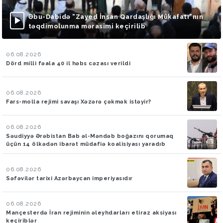
Əbu-Dabidə “Zayed İnsan Qardaşlığı Mükafatı”nın
təqdimolunma mərasimi keçirilib
06.08.2026
Dörd milli fəala 40 il həbs cəzası verildi
06.08.2026
Fars-molla rejimi savaşı Xəzərə çəkmək istəyir?
06.08.2026
Səudiyyə Ərəbistan Bab əl-Məndəb boğazını qorumaq
üçün 14 ölkədən ibarət müdafiə koalisiyası yaradıb
06.08.2026
Səfəvilər tarixi Azərbaycan imperiyasıdır
06.08.2026
Mançesterdə İran rejiminin əleyhdarları etiraz aksiyası
keçiriblər