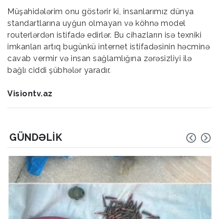
Müşahidələrim onu göstərir ki, insanlarımız dünya
standartlarına uyğun olmayan və köhnə model
routerlərdən istifadə edirlər. Bu cihazların isə texniki
imkanları artıq bugünkü internet istifadəsinin həcminə
cavab vermir və insan sağlamlığına zərəsizliyi ilə
bağlı ciddi şübhələr yaradır.
Visiontv.az
GÜNDƏLIK