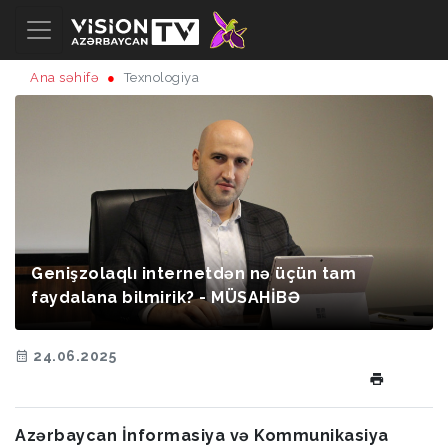
Ana səhifə
Texnologiya
Genişzolaqlı internetdən nə üçün tam
faydalana bilmirik? - MÜSAHİBƏ
24.06.2025
Azərbaycan İnformasiya və Kommunikasiya