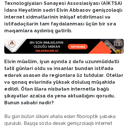
Texnologiyaları Sənayesi Assosiasiyası (AİKTSA)
İdarə Heyətinin sədri Elvin Abbasov genişzolaqlı
internet xidmətlərinin inkişaf etdirilməsi və
istifadəçilərin tam faydalanması üçün bir sıra
məqamlara aydınlıq gətirib.
Elvin müəllim, iyun ayında 2 dəfə uzunmüddətli
tətil günləri oldu və insanlar bundan istifadə
edərək əsasən də regionlara üz tutdular. Otellər
və qonaq evlərində yüksək doluluq müşahidə
edildi. Ötən illərə nisbətən internetlə bağlı
şikayətlər azalsa da yenə aktuallığını qorudu.
Bunun səbəbi nədir?
Bu gün bütün ölkəni əhatə edən fiboroptik şəbəkə
qurulub. Başqa sözlə desək genişzolaqlı internet