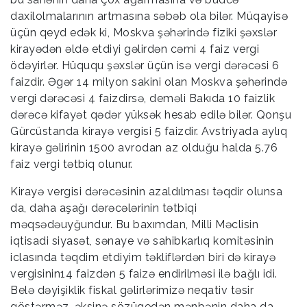
daxilolmalarının artmasına səbəb ola bilər. Müqayisə
üçün qeyd edək ki, Moskva şəhərində fiziki şəxslər
kirayədən əldə etdiyi gəlirdən cəmi 4 faiz vergi
ödəyirlər. Hüququ şəxslər üçün isə vergi dərəcəsi 6
faizdir. Əgər 14 milyon sakini olan Moskva şəhərində
vergi dərəcəsi 4 faizdirsə, deməli Bakıda 10 faizlik
dərəcə kifayət qədər yüksək hesab edilə bilər. Qonşu
Gürcüstanda kirayə vergisi 5 faizdir. Avstriyada aylıq
kirayə gəlirinin 1500 avrodan az olduğu halda 5.76
faiz vergi tətbiq olunur.
Kirayə vergisi dərəcəsinin azaldılması təqdir olunsa
da, daha aşağı dərəcələrinin tətbiqi
məqsədəuyğundur. Bu baxımdan, Milli Məclisin
iqtisadi siyasət, sənaye və sahibkarlıq komitəsinin
iclasında təqdim etdiyim təkliflərdən biri də kirayə
vergisinin14 faizdən 5 faizə endirilməsi ilə bağlı idi.
Belə dəyişiklik fiskal gəlirlərimizə neqativ təsir
göstərməz, əksinə sözügedən mənbənin daha da