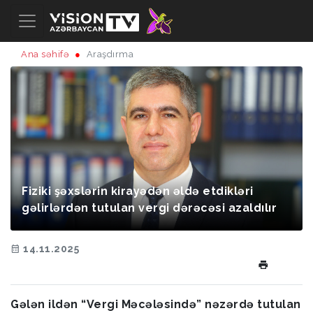
Ana səhifə
Araşdırma
Fiziki şəxslərin kirayədən əldə etdikləri
gəlirlərdən tutulan vergi dərəcəsi azaldılır
14.11.2025
Gələn ildən “Vergi Məcələsində” nəzərdə tutulan