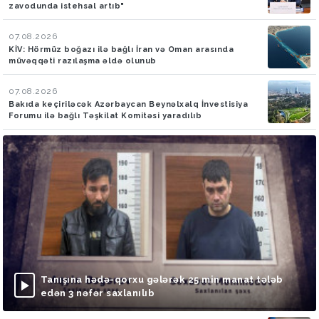
zavodunda istehsal artıb"
07.08.2026
KİV: Hörmüz boğazı ilə bağlı İran və Oman arasında
müvəqqəti razılaşma əldə olunub
07.08.2026
Bakıda keçiriləcək Azərbaycan Beynəlxalq İnvestisiya
Forumu ilə bağlı Təşkilat Komitəsi yaradılıb
Tanışına hədə-qorxu gələrək 25 min manat tələb
edən 3 nəfər saxlanılıb