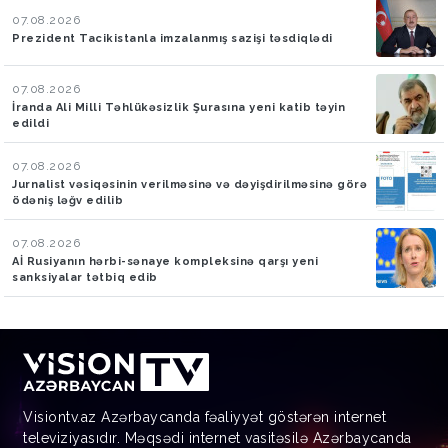
07.08.2026
Prezident Tacikistanla imzalanmış sazişi təsdiqlədi
07.08.2026
İranda Ali Milli Təhlükəsizlik Şurasına yeni katib təyin
edildi
07.08.2026
Jurnalist vəsiqəsinin verilməsinə və dəyişdirilməsinə görə
ödəniş ləğv edilib
07.08.2026
Aİ Rusiyanın hərbi-sənaye kompleksinə qarşı yeni
sanksiyalar tətbiq edib
Visiontv.az Azərbaycanda fəaliyyət göstərən internet
televiziyasıdır. Məqsədi internet vasitəsilə Azərbaycanda