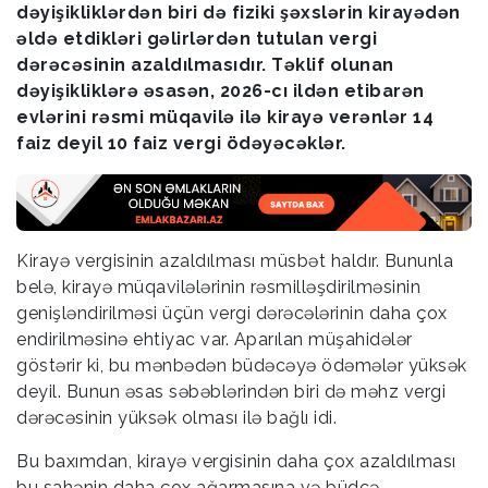
dəyişikliklərdən biri də fiziki şəxslərin kirayədən
əldə etdikləri gəlirlərdən tutulan vergi
dərəcəsinin azaldılmasıdır. Təklif olunan
dəyişikliklərə əsasən, 2026-cı ildən etibarən
evlərini rəsmi müqavilə ilə kirayə verənlər 14
faiz deyil 10 faiz vergi ödəyəcəklər.
Kirayə vergisinin azaldılması müsbət haldır. Bununla
belə, kirayə müqavilələrinin rəsmilləşdirilməsinin
genişləndirilməsi üçün vergi dərəcələrinin daha çox
endirilməsinə ehtiyac var. Aparılan müşahidələr
göstərir ki, bu mənbədən büdəcəyə ödəmələr yüksək
deyil. Bunun əsas səbəblərindən biri də məhz vergi
dərəcəsinin yüksək olması ilə bağlı idi.
Bu baxımdan, kirayə vergisinin daha çox azaldılması
bu sahənin daha çox ağarmasına və büdcə