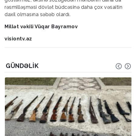
rəsmilləşməsi dövlət büdcəsinə daha çox vəsaitin
daxil olmasına səbəb olardı.
Millət vəkili Vüqar Bayramov
visiontv.az
GÜNDƏLIK