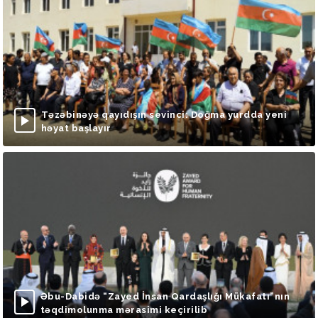
Təzəbinəyə qayıdışın sevinci: Doğma yurdda yeni
həyat başlayır
Əbu-Dabidə “Zayed İnsan Qardaşlığı Mükafatı”nın
təqdimolunma mərasimi keçirilib