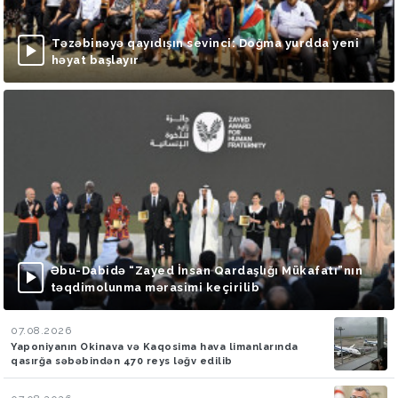
Təzəbinəyə qayıdışın sevinci: Doğma yurdda yeni
həyat başlayır
Əbu-Dabidə “Zayed İnsan Qardaşlığı Mükafatı”nın
təqdimolunma mərasimi keçirilib
07.08.2026
Yaponiyanın Okinava və Kaqosima hava limanlarında
qasırğa səbəbindən 470 reys ləğv edilib