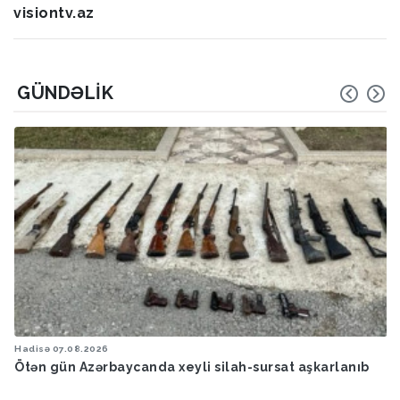
visiontv.az
GÜNDƏLIK
Hadisə
07.08.2026
Ötən gün Azərbaycanda xeyli silah-sursat aşkarlanıb