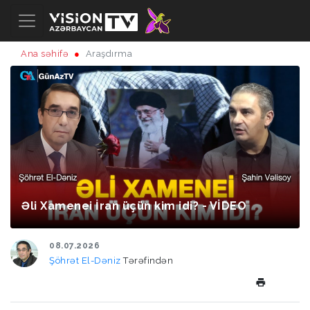
Ana səhifə
Araşdırma
Əli Xamenei İran üçün kim idi? - VİDEO
08.07.2026
Şöhrət El-Dəniz
Tərəfindən