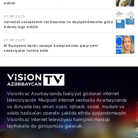
edildi
07.08.2026
Jurnalist vəsiqəsinin verilməsinə və dəyişdirilməsinə görə
ödəniş ləğv edilib
07.08.2026
Aİ Rusiyanın hərbi-sənaye kompleksinə qarşı yeni
sanksiyalar tətbiq edib
Visiontv.az Azərbaycanda fəaliyyət göstərən internet
televiziyasıdır. Məqsədi internet vasitəsilə Azərbaycanda
və dünyada baş verən siyasi, iqtisadi, sosial, mədəni və
ədəbi hadisələri operativ şəkildə efirdə işıqlandırmaqdır.
Visiontv.az İnternet televiziyası həmçinin maraqlı
layihələrlə də görüşünüzə gələcək.