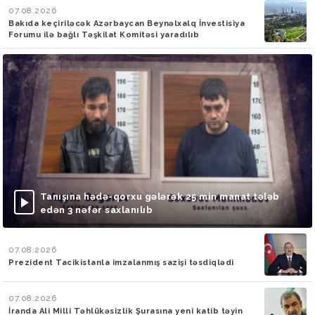
07.08.2026
Bakıda keçiriləcək Azərbaycan Beynəlxalq İnvestisiya
Forumu ilə bağlı Təşkilat Komitəsi yaradılıb
Tanışına hədə-qorxu gələrək 25 min manat tələb
edən 3 nəfər saxlanılıb
07.08.2026
Prezident Tacikistanla imzalanmış sazişi təsdiqlədi
07.08.2026
İranda Ali Milli Təhlükəsizlik Şurasına yeni katib təyin